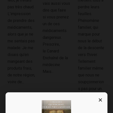
Moi, je n’étais
mettent tous à
vais aussi vous
pas très chaud.
perdre leurs
dire que faire
L’impression
feuilles.
si vous prenez
de prendre des
Phénomène
un de ces
médicaments,
familier, qui
médicaments
alors que je ne
marque pour
dangereux.
me sentais pas
nous le début
Prescrire,
malade. Je me
de la descente
le Canard
disais qu’en
vers l’hiver.
Enchaîné de la
mangeant des
Tellement
médecine
produits frais,
familier même
Mais...
de notre région,
que nous ne
voire de...
soupçonnerion
s pas pour un
sou… qu’il...
×