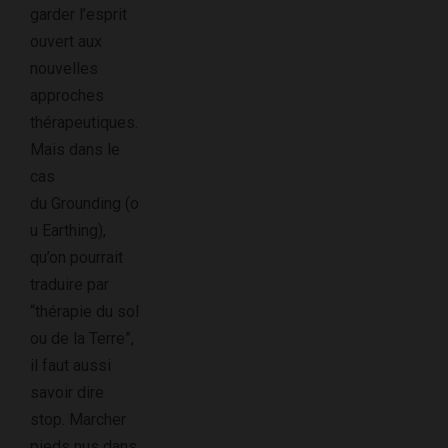
garder l’esprit
ouvert aux
nouvelles
approches
thérapeutiques.
Mais dans le
cas
du Grounding (o
u Earthing),
qu’on pourrait
traduire par
“thérapie du sol
ou de la Terre”,
il faut aussi
savoir dire
stop. Marcher
pieds nus dans