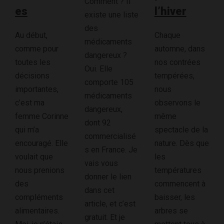
Comment ? Il
es
l’hiver
existe une liste
des
Au début,
Chaque
médicaments
comme pour
automne, dans
dangereux ?
toutes les
nos contrées
Oui. Elle
décisions
tempérées,
comporte 105
importantes,
nous
médicaments
c’est ma
observons le
dangereux,
femme Corinne
même
dont 92
qui m’a
spectacle de la
commercialisé
encouragé. Elle
nature. Dès que
s en France. Je
voulait que
les
vais vous
nous prenions
températures
donner le lien
des
commencent à
dans cet
compléments
baisser, les
article, et c’est
alimentaires.
arbres se
gratuit. Et je