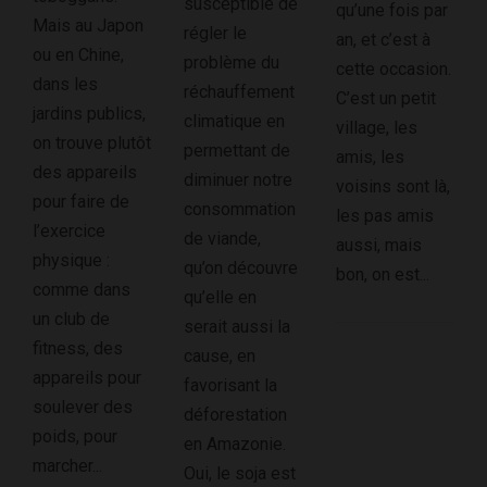
susceptible de
qu’une fois par
Mais au Japon
régler le
an, et c’est à
ou en Chine,
problème du
cette occasion.
dans les
réchauffement
C’est un petit
jardins publics,
climatique en
village, les
on trouve plutôt
permettant de
amis, les
des appareils
diminuer notre
voisins sont là,
pour faire de
consommation
les pas amis
l’exercice
de viande,
aussi, mais
physique :
qu’on découvre
bon, on est...
comme dans
qu’elle en
un club de
serait aussi la
fitness, des
cause, en
appareils pour
favorisant la
soulever des
déforestation
poids, pour
en Amazonie.
marcher...
Oui, le soja est