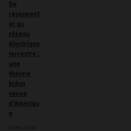
Se
reconnect
er au
réseau
électrique
terrestre :
une
théorie
bidon
venue
d’Amériqu
e
Certes, il faut