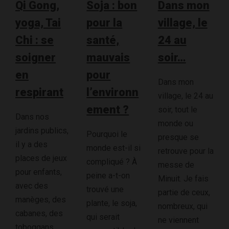
Qi Gong,
Soja : bon
Dans mon
yoga, Tai
pour la
village, le
Chi : se
santé,
24 au
soigner
mauvais
soir…
en
pour
Dans mon
respirant
l’environn
village, le 24 au
ement ?
soir, tout le
Dans nos
monde ou
jardins publics,
Pourquoi le
presque se
il y a des
monde est-il si
retrouve pour la
places de jeux
compliqué ? À
messe de
pour enfants,
peine a-t-on
Minuit. Je fais
avec des
trouvé une
partie de ceux,
manèges, des
plante, le soja,
nombreux, qui
cabanes, des
qui serait
ne viennent
toboggans.