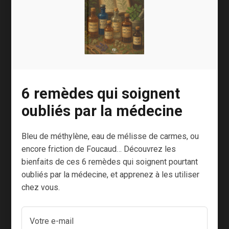
Soignez
Bébés nés
Pour ou
6 remèdes qui soignent
vos
sans bras
contre le
oubliés par la médecine
animaux
: l’effet
foie gras :
avec des
cocktail
petit
Bleu de méthylène, eau de mélisse de carmes, ou
plantes
en cause
guide
encore friction de Foucaud… Découvrez les
bienfaits de ces 6 remèdes qui soignent pourtant
?
pratique
Ma voisine
oubliés par la médecine, et apprenez à les utiliser
pour
chez vous.
Sylvie est
Des bébés qui
choisir
plutôt sportive,
naissent sans
je la vois partir
votre
bras : une