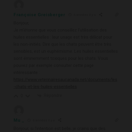
Françoise Greisberger
6 années il y a
Bonjour,
Je m’étonne que vous conseillez l’utilisation des
huiles essentielles : leur usage est très délicat pour
les non-initiés. Dire que les chats peuvent être très
sensibles, est un euphémisme. Les huiles essentielles
sont éminemment toxiques pour les chats. Vous
pouvez par exemple consulter cette page
intéressante :
https://www.veterinairesaucanada.net/documents/les
-chats-et-les-huiles-essentielles
Répondre
0
Mu _
6 années il y a
Bonjour, si l’intention est belle, je crains que des