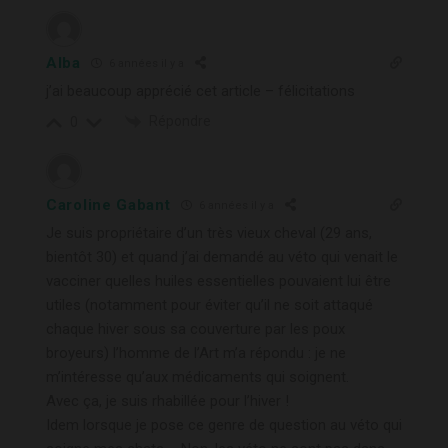
Alba
6 années il y a
j’ai beaucoup apprécié cet article – félicitations
Répondre
0
Caroline Gabant
6 années il y a
Je suis propriétaire d’un très vieux cheval (29 ans,
bientôt 30) et quand j’ai demandé au véto qui venait le
vacciner quelles huiles essentielles pouvaient lui être
utiles (notamment pour éviter qu’il ne soit attaqué
chaque hiver sous sa couverture par les poux
broyeurs) l’homme de l’Art m’a répondu : je ne
m’intéresse qu’aux médicaments qui soignent.
Avec ça, je suis rhabillée pour l’hiver !
Idem lorsque je pose ce genre de question au véto qui