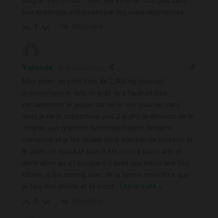
soigne mes chats … Non, les véto ne sont pas dans
leur ensemble intéressés par les voies alternatives.
Répondre
1
Yolande
6 années il y a
Mon chien un petit York de 2,400 kg toussait
énormément le veto m a dit qu il faudrait très
certainement le piquer car de le voir tousser sans
arrêt je ne le supporterai pas J ai pris la décision de le
soigner aux granules homéopathiques Droséra
composé et je les diluais dans son eau de boisson et
le chien ne toussait plus Il est mort a seize ans et
demi alors qu a l époque il n avait que treize ans (les
chiens je les nourris avec de la bonne nourriture que
je fais moi même et ils n ont
…
Lire la suite »
Répondre
1