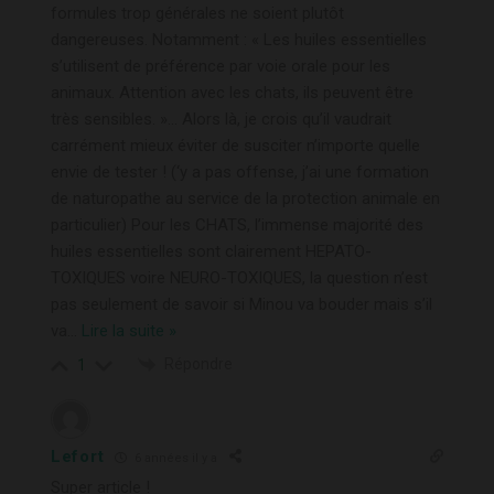
formules trop générales ne soient plutôt
dangereuses. Notamment : « Les huiles essentielles
s’utilisent de préférence par voie orale pour les
animaux. Attention avec les chats, ils peuvent être
très sensibles. »… Alors là, je crois qu’il vaudrait
carrément mieux éviter de susciter n’importe quelle
envie de tester ! (‘y a pas offense, j’ai une formation
de naturopathe au service de la protection animale en
particulier) Pour les CHATS, l’immense majorité des
huiles essentielles sont clairement HEPATO-
TOXIQUES voire NEURO-TOXIQUES, la question n’est
pas seulement de savoir si Minou va bouder mais s’il
va
…
Lire la suite »
Répondre
1
Lefort
6 années il y a
Super article !