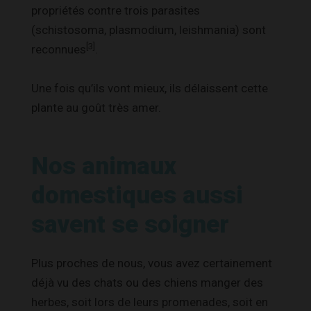
propriétés contre trois parasites
(
schistosoma
,
plasmodium
, l
eis
h
mania
) sont
[3]
reconnues
.
Une fois qu’ils vont mieux, ils délaissent cette
plante au goût très amer.
Nos animaux
domestiques aussi
savent se soigner
Plus proches de nous, vous avez certainement
déjà vu des chats ou des chiens manger des
herbes, soit lors de leurs promenades, soit en