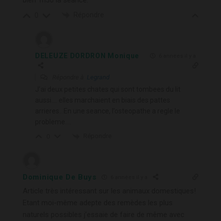
Répondre
0
DELEUZE DORDRON Monique
6 années il y a
Répondre à
Legrand
J’ai deux petites chates qui sont tombees du lit
aussi…. elles marchaient en biais des pattes
arrieres…En une seance, l’osteopathe a regle le
probleme….
Répondre
0
Dominique De Buys
6 années il y a
Article très intéressant sur les animaux domestiques!
Etant moi-même adepte des remèdes les plus
naturels possibles j’essaie de faire de même avec