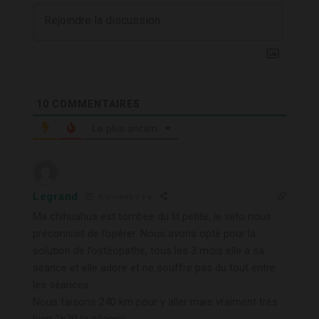
10
COMMENTAIRES
Le plus ancien
Legrand
6 années il y a
Ma chihuahua est tombee du lit petite, le veto nous
préconisait de l’opérer. Nous avons opté pour la
solution de l’ostéopathe, tous les 3 mois elle a sa
séance et elle adore et ne souffre pas du tout entre
les séances
Nous faisons 240 km pour y aller mais vraiment très
bien 1h30 la séance.