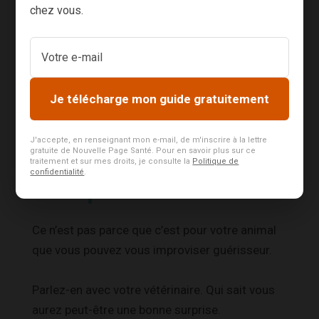
chez vous.
La liste est grande. Si vous voulez aller plus
loin, je vous conseille de vous renseigner
auprès d’un professionnel.
Je télécharge mon guide gratuitement
N’allez pas plus loin
J'accepte, en renseignant mon e-mail, de m'inscrire à la lettre
tout seul sans une
gratuite de Nouvelle Page Santé. Pour en savoir plus sur ce
traitement et sur mes droits, je consulte la
Politique de
confidentialité
.
aide professionnelle
Ce n’est pas parce que c’est pour votre animal
que vous pouvez vous improviser guérisseur.
Parlez-en avec votre vétérinaire. Qui sait vous
aurez peut-être une bonne surprise.