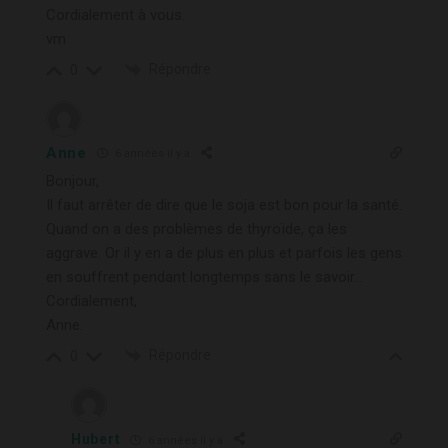
Cordialement à vous.
vm
Répondre
0
Anne
6 années il y a
Bonjour,
Il faut arrêter de dire que le soja est bon pour la santé.
Quand on a des problèmes de thyroïde, ça les
aggrave. Or il y en a de plus en plus et parfois les gens
en souffrent pendant longtemps sans le savoir…
Cordialement,
Anne.
Répondre
0
Hubert
6 années il y a