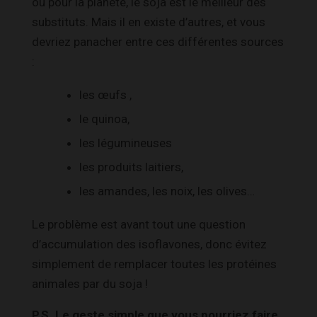
ou pour la planète, le soja est le meilleur des
substituts. Mais il en existe d’autres, et vous
devriez panacher entre ces différentes sources
:
les œufs ,
le quinoa,
les légumineuses
les produits laitiers,
les amandes, les noix, les olives…
Le problème est avant tout une question
d’accumulation des isoflavones, donc évitez
simplement de remplacer
toutes
les protéines
animales par du soja !
P.S. Le geste simple que vous pourriez faire