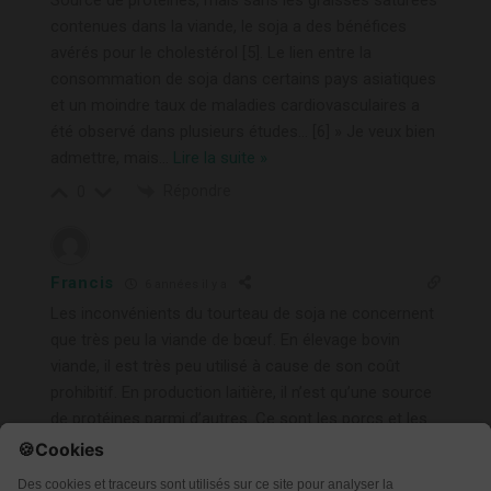
contenues dans la viande, le soja a des bénéfices
avérés pour le cholestérol [5]. Le lien entre la
consommation de soja dans certains pays asiatiques
et un moindre taux de maladies cardiovasculaires a
été observé dans plusieurs études… [6] » Je veux bien
admettre, mais
…
Lire la suite »
Répondre
0
Francis
6 années il y a
Les inconvénients du tourteau de soja ne concernent
que très peu la viande de bœuf. En élevage bovin
viande, il est très peu utilisé à cause de son coût
prohibitif. En production laitière, il n’est qu’une source
de protéines parmi d’autres. Ce sont les porcs et les
volailles en élevage intensif qui consomment le plus
de soja, et de plus, contrairement aux bovins, ils ne