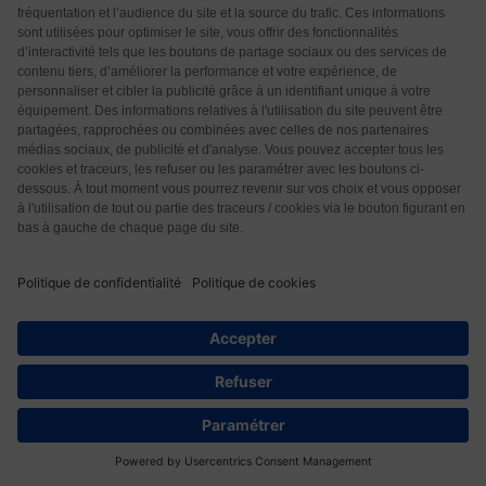
possèdent pas de fermentations ruminales capables
de détruire d’éventuels reliquats de glyphosate ainsi
que les perturbateurs endocriniens naturels véhiculés
par le tourteau. Concernant la santé humaine, l’huile
de soja a un mauvais rapport omégas 3
…
Lire la suite
»
Répondre
0
Michel
6 années il y a
Je n’ai pas eu le courage de lire l’article, je le ferai.
Il y a quelque-chose dont on parle peu, cette super
plante a été vue et revue par quelques grainetiers
américains dont le nom se trouve facilement sur le
net transformant celle-ci en OGM, ce qui n’est pas
16
assez dit ! Je n’ai pas regardé si les graines étant,
comme c’est la mode chez ces financiers, rendues
stériles, histoire d’en racheter de nouvelles à chaque