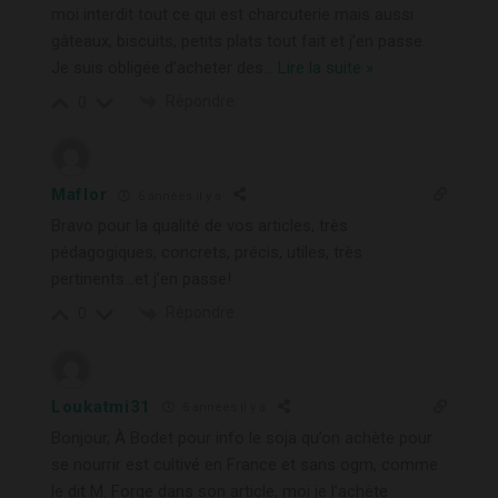
moi interdit tout ce qui est charcuterie mais aussi
gâteaux, biscuits, petits plats tout fait et j’en passe.
Je suis obligée d’acheter des
…
Lire la suite »
Répondre
0
Maflor
6 années il y a
Bravo pour la qualité de vos articles, très
pédagogiques, concrets, précis, utiles, très
pertinents…et j’en passe!
Répondre
0
Loukatmi31
6 années il y a
Bonjour, À Bodet pour info le soja qu’on achète pour
se nourrir est cultivé en France et sans ogm, comme
le dit M. Forge dans son article, moi je l’achète