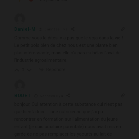
Daniel-M
6 années il y a
Comme vous le dites, y a pas que le soja dans la vie !
Le petit pois bien de chez nous est une plante bien
plus intéressante, mais elle n’a pas eu hélas l’aval de
l’industrie agroalimentaire.
Répondre
0
BODET
6 années il y a
bonjour, Oui attention à cette substance qui n’est pas
que bienfaitrice…. une nutricienne que j’ai pu
rencontrer en formation sur l’alimentation du jeune
enfant (je suis auxiliaire parentale) nous avait mis en
garde de ne pas remplacer les yaourts au lait de