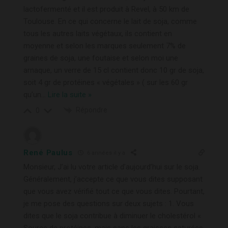
lactofermenté et il est produit à Revel, à 50 km de
Toulouse. En ce qui concerne le lait de soja, comme
tous les autres laits végétaux, ils contient en
moyenne et selon les marques seulement 7% de
graines de soja, une foutaise et selon moi une
arnaque, un verre de 15 cl contient donc 10 gr de soja,
soit 4 gr de protéines « végétales » ( sur les 60 gr
qu’un
…
Lire la suite »
Répondre
0
René Paulus
6 années il y a
Monsieur, J’ai lu votre article d’aujourd’hui sur le soja.
Généralement, j’accepte ce que vous dites supposant
que vous avez vérifié tout ce que vous dites. Pourtant,
je me pose des questions sur deux sujets : 1. Vous
dites que le soja contribue à diminuer le cholestérol «
Source de protéines, mais sans les graisses saturées