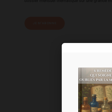
dossier mensuel thématique sur une grande mal
JE M'ABONNE