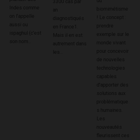
du
3300 cas par
Indes comme
biomimétisme
an
on l’appelle
! Le concept :
diagnostiqués
aussi ou
prendre
en France1.
ispaghul (c’est
exemple sur le
Mais il en est
son nom...
monde vivant
autrement dans
pour concevoir
les...
de nouvelles
technologies
capables
d’apporter des
solutions aux
problématique
s humaines.
Les
nouveautés
fleurissent ces