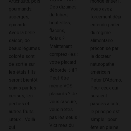
Artichauts, pois
monde entier1.
Des dizaines
gourmands,
Vous avez
de tubes,
asperges,
forcément déjà
bouteilles,
épinards…
entendu parler
flacons,
Avec la belle
du régime
fioles ?
saison, de
alimentaire
Maintenant
beaux légumes
préconisé par
comptez-les :
colorés sont
le docteur
votre placard
de sortie sur
naturopathe
déborde-t-il ?
les étals ! Ils
américain
Peut-être
seront bientôt
Peter D’Adamo.
même VOS
suivis par les
Pour ceux qui
placards ? Je
cerises, les
seraient
vous rassure,
pêches et
passés à côté,
vous n’êtes
autres fruits
le principe est
pas les seuls !
juteux… Voilà
simple : pour
Victimes du
qui...
être en pleine