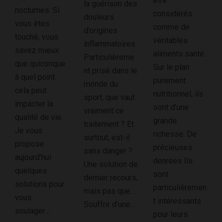
être
la guérison des
nocturnes. Si
considérés
douleurs
vous êtes
comme de
d’origines
touché, vous
véritables
inflammatoires.
savez mieux
aliments santé.
Particulièreme
que quiconque
Sur le plan
nt prisé dans le
à quel point
purement
monde du
cela peut
nutritionnel, ils
sport, que vaut
impacter la
sont d’une
vraiment ce
qualité de vie.
grande
traitement ? Et
Je vous
richesse. De
surtout, est-il
propose
précieuses
sans danger ?
aujourd’hui
denrées Ils
Une solution de
quelques
sont
dernier recours,
solutions pour
particulièremen
mais pas que…
vous
t intéressants
Souffrir d’une...
soulager....
pour leurs