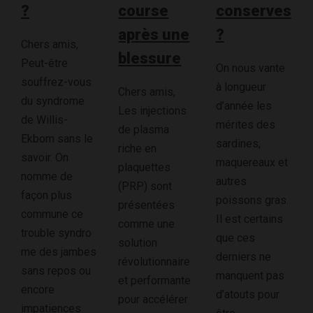
?
course
conserves
après une
?
Chers amis,
blessure
Peut-être
On nous vante
souffrez-vous
à longueur
Chers amis,
du syndrome
d’année les
Les injections
de Willis-
mérites des
de plasma
Ekbom sans le
sardines,
riche en
savoir. On
maquereaux et
plaquettes
nomme de
autres
(PRP) sont
façon plus
poissons gras.
présentées
commune ce
Il est certains
comme une
trouble syndro
que ces
solution
me des jambes
derniers ne
révolutionnaire
sans repos ou
manquent pas
et performante
encore
d’atouts pour
pour accélérer
impatiences