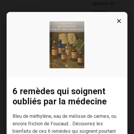
apports en
oméga...
×
Connaisse
L’énigme
À bas les
z-vous le
de la
6 remèdes qui soignent
maladies
psyllium ?
sarcoïdos
oubliés par la médecine
nosocomi
e
ales,
C’est grâce à
Bleu de méthylène, eau de mélisse de carmes, ou
grâce à la
une amie
encore friction de Foucaud… Découvrez les
Avez-vous déjà
peau de
intolérante au
bienfaits de ces 6 remèdes qui soignent pourtant
eu vent de