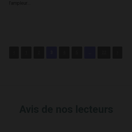
l’ampleur....
1
2
3
4
5
…
22
Avis de nos lecteurs