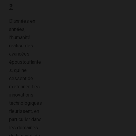
?
D’années en
années,
l’humanité
réalise des
avancées
époustouflante
s, qui ne
cessent de
m’étonner. Les
innovations
technologiques
fleurissent, en
particulier dans
les domaines
de la santé, de