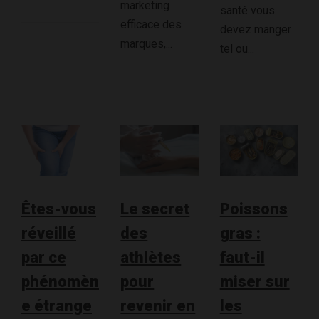
marketing
santé vous
efficace des
devez manger
marques,...
tel ou...
Êtes-vous
Le secret
Poissons
réveillé
des
gras :
par ce
athlètes
faut-il
phénomèn
pour
miser sur
e étrange
revenir en
les