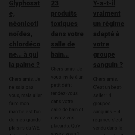
Glyphosat
23
Y-a-t-il
e,
produits
vraiment
néonicoti
toxiques
un régime
noïdes,
dans votre
adapté à
chlordéco
salle de
votre
ne… à qui
bain…
groupe
la palme ?
sanguin ?
Chers amis, Je
vous invite à un
Chers amis, Je
Chers amis,
petit défi :
ne sais pas
C’est un best-
rendez-vous
vous, mais aller
seller : 4
dans votre
faire mon
groupes
salle de bain et
marché est l’un
sanguins – 4
ouvrez vos
de mes grands
régimes s’est
placards. Qu’y
plaisirs du WE.
vendu dans le
voyez-vous ?