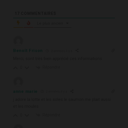
17
COMMENTAIRES
Le plus ancien
Benoît Frison
2 années il y a
Merci, sont très bien apprécié ces informations
Répondre
0
anne marie
2 années il y a
j adore la lotte et les soles le saumon me plait aussi
et les moules
Répondre
0