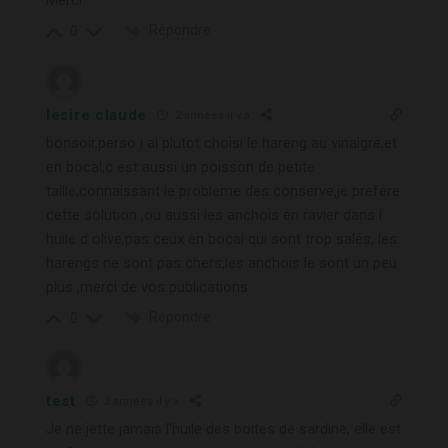
Merci
Répondre
0
lesire claude
2 années il y a
bonsoir,perso j ai plutot choisi le hareng au vinaigre,et
en bocal,c est aussi un poisson de petite
taille,connaissant le probleme des conserve,je prefere
cette solution ,ou aussi les anchois en ravier dans l
huile d olive,pas ceux en bocal qui sont trop salés, les
harengs ne sont pas chers,les anchois le sont un peu
plus ,merci de vos publications
Répondre
0
test
2 années il y a
Je ne jette jamais l’huile des boites de sardine, elle est