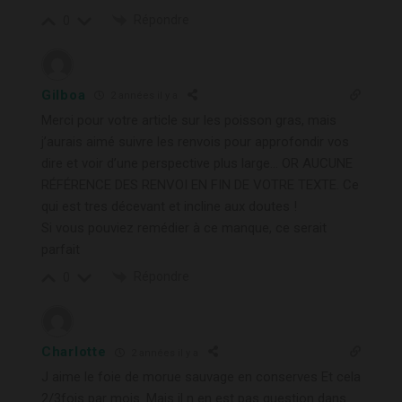
Répondre
0
Gilboa
2 années il y a
Merci pour votre article sur les poisson gras, mais
j’aurais aimé suivre les renvois pour approfondir vos
dire et voir d’une perspective plus large… OR AUCUNE
RÉFÉRENCE DES RENVOI EN FIN DE VOTRE TEXTE. Ce
qui est tres décevant et incline aux doutes !
Si vous pouviez remédier à ce manque, ce serait
parfait
Répondre
0
Charlotte
2 années il y a
J aime le foie de morue sauvage en conserves Et cela
2/3fois par mois. Mais il n en est pas question dans