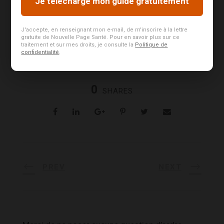
Je télécharge mon guide gratuitement
SOURCES :
J'accepte, en renseignant mon e-mail, de m'inscrire à la lettre
gratuite de Nouvelle Page Santé. Pour en savoir plus sur ce
traitement et sur mes droits, je consulte la
Politique de
confidentialité
.
0
SHARES
PREV
NEXT