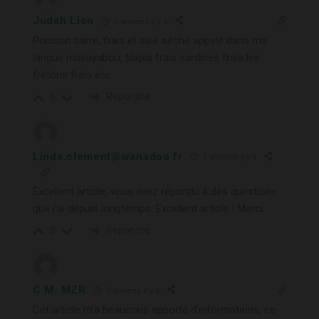
Judah Lion
2 années il y a
Poisson barre, frais et salé séché appelé dans ma
langue makayabou, tilapia frais sardines frais les
fretons frais etc..
Répondre
0
Linda.clement@wanadoo.fr
2 années il y a
Excellent article, vous avez répondu à des questions
que j’ai depuis longtemps. Excellent article ! Merci.
Répondre
0
C.M. MZR
2 années il y a
Cet article m’a beaucoup apporté d’informations, ce