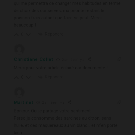
qui me permettra de changer mes habitudes en terme
de choix des conserves, ma priorité restant le
poisson frais autant que faire se peut. Merci
beaucoup !
Répondre
0
Christiane Collet
2 années il y a
Merci pour votre article éclairé car documenté !
Répondre
0
Martinet
2 années il y a
Bonjour. Oui je partage votre sentiment.
Perso je consomme des sardines au citron, sans
huile, et des maquereaux au vin blanc… et m’en porte
bien