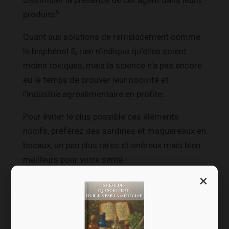
dissimuler la présence de cet agent dans leurs
6
produits
.
Quant aux solutions de remplacement comme
le bisphénol S, rien n’indique qu’elles soient
moins toxiques, mais la science n’a pas encore
eu le temps de prouver leur nocivité et
l’industrie agroalimentaire en profite…
Pour éviter le plus possible ces éléments
nocifs, préférez des sardines et maquereaux en
bocaux, un peu plus rares et onéreux mais bien
meilleurs pour votre santé !
×
Vous l’avez compris, une fois de plus, rien n’est
tout noir ou tout blanc. Tout est dans la
modération.