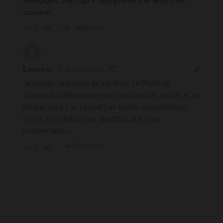
avantages, mais qu’il faut prendre le temps de
cuisiner.
Répondre
0
Laurent
2 années il y a
Je mange beaucoup de sardines ( à l’huile de
tournesol malheureusement mais budget oblige) et de
maquereaux ( au naturel ) en boites, apparemment
même trop d’après les quantités que vous
recommandez
Répondre
0