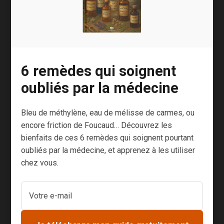
Dernier point, et qui concerne autant la santé de
la planète que la nôtre, n’oublions pas que la
pollution des milieux marins nous incite à
7
limiter notre conso de poisson
. Ainsi, malgré
leurs précieux apports, on évitera d’en manger
6 remèdes qui soignent
plus de 2 fois par semaine.
oubliés par la médecine
Et vous, quel type de poissons préférez-vous
consommer ?
Bleu de méthylène, eau de mélisse de carmes, ou
encore friction de Foucaud… Découvrez les
Merci de me le dire en commentaires.
bienfaits de ces 6 remèdes qui soignent pourtant
oubliés par la médecine, et apprenez à les utiliser
4.3
chez vous.
Évaluation de l'articl
e