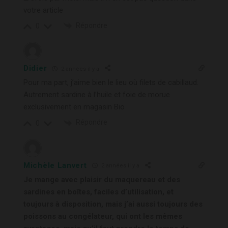
votre article
Répondre
0
Didier
2 années il y a
Pour ma part, j’aime bien le lieu où filets de cabillaud.
Autrement sardine à l’huile et foie de morue
exclusivement en magasin Bio
Répondre
0
Michèle Lanvert
2 années il y a
Je mange avec plaisir du maquereau et des
sardines en boîtes, faciles d’utilisation, et
toujours à disposition, mais j’ai aussi toujours des
poissons au congélateur, qui ont les mêmes