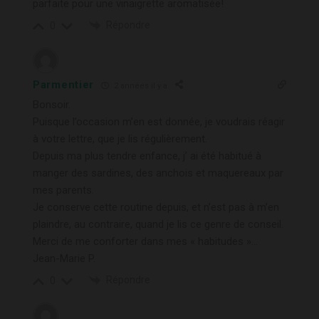
parfaite pour une vinaigrette aromatisée!
Répondre
0
Parmentier
2 années il y a
Bonsoir.
Puisque l’occasion m’en est donnée, je voudrais réagir
à votre lettre, que je lis régulièrement.
Depuis ma plus tendre enfance, j’ ai été habitué à
manger des sardines, des anchois et maquereaux par
mes parents.
Je conserve cette routine depuis, et n’est pas à m’en
plaindre, au contraire, quand je lis ce genre de conseil.
Merci de me conforter dans mes « habitudes »…
Jean-Marie P.
Répondre
0