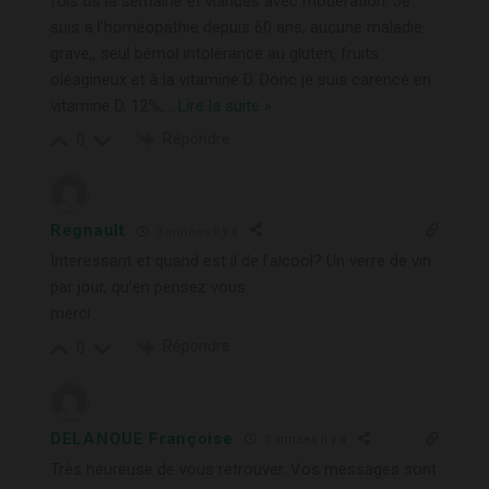
fois ds la semaine et viandes avec modération. Je
suis à l’homéopathie depuis 60 ans, aucune maladie
grave,, seul bémol intolérance au gluten, fruits
oléagineux et à la vitamine D. Donc je suis carencé en
vitamine D, 12%,
…
Lire la suite »
Répondre
0
Regnault
3 années il y a
Interessant et quand est il de l’alcool? Un verre de vin
par jour, qu’en pensez vous
merci
Répondre
0
DELANOUE Françoise
3 années il y a
Très heureuse de vous retrouver. Vos messages sont