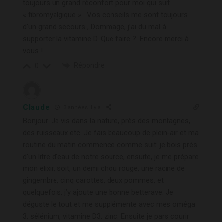
toujours un grand réconfort pour moi qui suit
« fibromyalgique » . Vos conseils me sont toujours
d’un grand secours , Dommage, j’ai du mal à
supporter la vitamine D. Que faire ?. Encore merci à
vous !
Répondre
0
Claude
3 années il y a
Bonjour. Je vis dans la nature, près des montagnes,
des ruisseaux etc. Je fais beaucoup de plein-air et ma
routine du matin commence comme suit: je bois près
d’un litre d’eau de notre source, ensuite, je me prépare
mon élixir, soit, un demi chou rouge, une racine de
gingembre, cinq carottes, deux pommes, et
quelquefois, j’y ajoute une bonne betterave. Je
déguste le tout et me supplémente avec mes oméga
3, sélénium, vitamine D3, zinc. Ensuite je pars courir