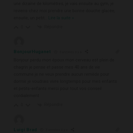
une dizaine de kilomètres, je vais ensuite au gym, je
reviens chez moi prendre une bonne douche glacée,
ensuite, un petit
…
Lire la suite »
Répondre
0
BonjourHuganet
3 années il y a
Bonjour perdu mon époux mon cerveau est plein de
chagrin je pense et passe mes 40 ans de vie
commune je ne veux prendre aucun remède pour
dormir je voudrais vivre longtemps pour mes enfants
et petits-enfants merci pour tout vos conseil
cordialement
Répondre
0
Luigi Brad
3 années il y a