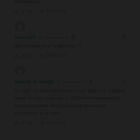
articulations.
Répondre
0
Gransart
3 années il y a
Dès conseils pour la glycémie ??
Répondre
0
Valerie le Gentil
3 années il y a
Ce sujet est très intéressant et par ailleurs je souhaite
savoir si vous organiser en 2023 votre transmission
en homeopathie. Merci beaucoup pour toute
information à ce sujet.
Répondre
0