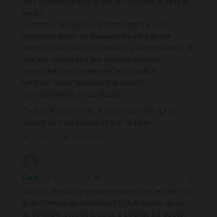
Mon commentaire ne va pas du tout dans le sens du
texte !
En effet, la discussion du matin était sur « les
personnes âgées qui devraient mourir à un âge
’normal’ pour libérer le monde de la surpopulation « et
non aller encore plus loin toujours plus loin.
Les enfants renouvelleraient la population.
MAIS les ‘‘vieux’’ intéressent la société …
Gros problèmes, en conclusion.
C’est écrit simplement, je pense que l’idée qui en
ressort sera considérée un jour ou l’autre !
Répondre
0
Oum
3 années il y a
Bonjour ,depuis que je mange moins gras,le matin 15
gr de fromage du hoummous 5 gr de beurre ,un peu
de confiture ,avec de la purée d amande sur du pain