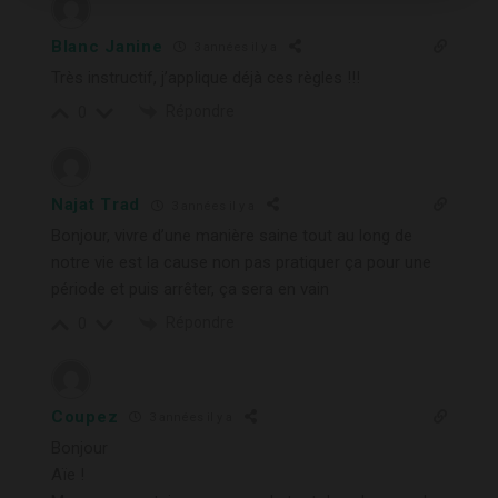
Blanc Janine
3 années il y a
Très instructif, j’applique déjà ces règles !!!
Répondre
0
Najat Trad
3 années il y a
Bonjour, vivre d’une manière saine tout au long de
notre vie est la cause non pas pratiquer ça pour une
période et puis arrêter, ça sera en vain
Répondre
0
Coupez
3 années il y a
Bonjour
Aïe !