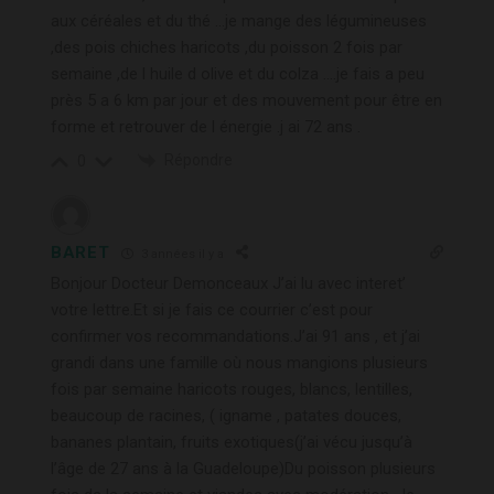
aux céréales et du thé …je mange des légumineuses
,des pois chiches haricots ,du poisson 2 fois par
semaine ,de l huile d olive et du colza ….je fais a peu
près 5 a 6 km par jour et des mouvement pour être en
forme et retrouver de l énergie .j ai 72 ans .
Répondre
0
BARET
3 années il y a
Bonjour Docteur Demonceaux J’ai lu avec interet’
votre lettre.Et si je fais ce courrier c’est pour
confirmer vos recommandations.J’ai 91 ans , et j’ai
grandi dans une famille où nous mangions plusieurs
fois par semaine haricots rouges, blancs, lentilles,
beaucoup de racines, ( igname , patates douces,
bananes plantain, fruits exotiques(j’ai vécu jusqu’à
l’âge de 27 ans à la Guadeloupe)Du poisson plusieurs