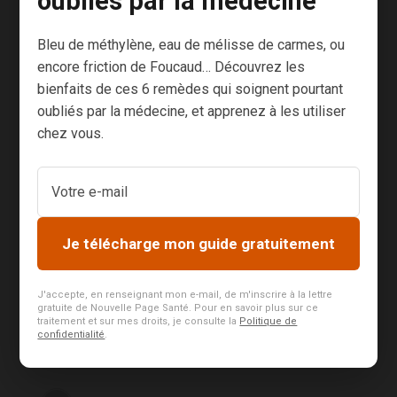
oubliés par la médecine
Nouvelle Page
pourront l’utiliser à des fins
commerciales et l’accepte expressément.
Bleu de méthylène, eau de mélisse de carmes, ou
encore friction de Foucaud… Découvrez les
bienfaits de ces 6 remèdes qui soignent pourtant
oubliés par la médecine, et apprenez à les utiliser
chez vous.
S’abonner
Je télécharge mon guide gratuitement
J'accepte, en renseignant mon e-mail, de m'inscrire à la lettre
gratuite de Nouvelle Page Santé. Pour en savoir plus sur ce
14
COMMENTAIRES
traitement et sur mes droits, je consulte la
Politique de
confidentialité
.
Le plus ancien