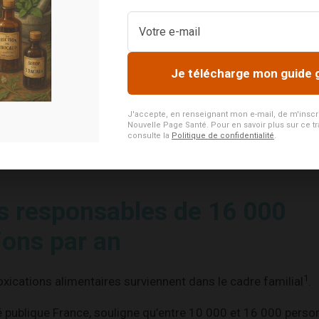
vilégiés.
s, les viandes, le poisson et tout aliment rapidement périssa
s risque de contamination bactérienne.
Je télécharge mon guide 
rigérateur fait partie des meubles. Et il est tellement pratiqu
J'accepte, en renseignant mon e-mail, de m'inscrire
r correctement.
Nouvelle Page Santé. Pour en savoir plus sur ce tr
consulte la
Politique de confidentialité
.
os responsables de 16 000
ions par an
1
oxications alimentaires surviennent dans le cadre familial
.
é publique France, souligne qu’entre 10 000 et 16 000 perso