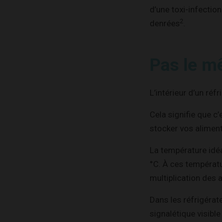
d’une toxi-infectio
2
denrées
.
Pas le m
L’intérieur d’un r
Cela signifie que c
stocker vos aliment
La température idé
°C. À ces températu
multiplication des 
Dans les réfrigérat
signalétique visible