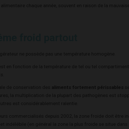
n alimentaire chaque année, souvent en raison de la mauvais
ême froid partout
éfrigérateur ne possède pas une température homogène.
’est en fonction de la température de tel ou tel compartiment
s.
ale de conservation des
aliments fortement périssables
se
res, la multiplication de la plupart des pathogènes est stopp
autres est considérablement ralentie.
eurs commercialisés depuis 2002, la zone froide doit être i
 et indélébile (en général la zone la plus froide se situe dans