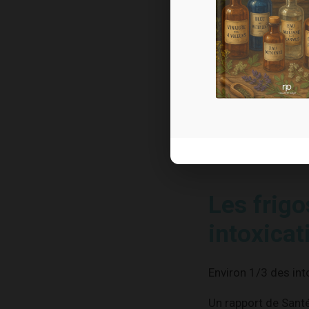
quelques foyers pri
Les produits laitier
être conservés san
De nos jours, le réf
comment s’en servi
Pourtant…
Les frig
intoxicat
Environ 1/3 des int
Un rapport de Sant