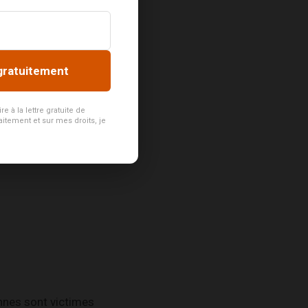
ble pouvaient enfin
gratuitement
e qu’on en a oublié
 à la lettre gratuite de
aitement et sur mes droits, je
nnes sont victimes