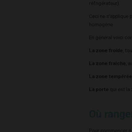
réfrigérateur).
Ceci ne s’applique 
homogène.
En général voici co
La zone froide
, to
La zone fraîche
, 
La zone tempérée
La porte
qui est la
Où ranger
Pour commencer à r