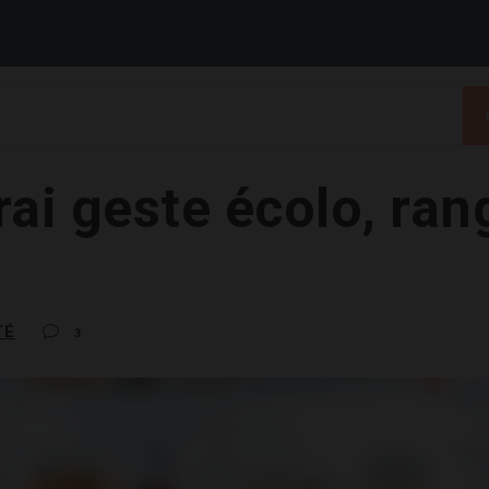
rai geste écolo, ran
TÉ
3