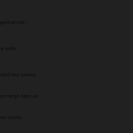
upermarché !
 veille.
rdent leur saveur
x se range dans un
mes ruinés.