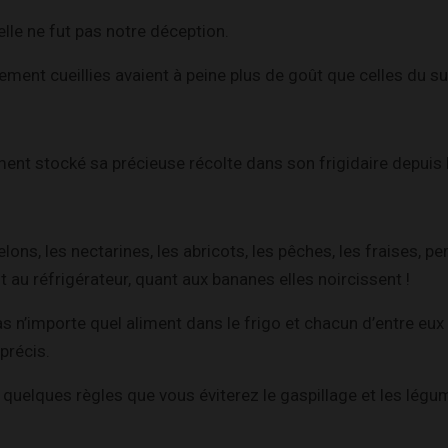
elle ne fut pas notre déception.
ment cueillies avaient à peine plus de goût que celles du s
ment stocké sa précieuse récolte dans son frigidaire depuis la
!
ons, les nectarines, les abricots, les pêches, les fraises, pe
t au réfrigérateur, quant aux bananes elles noircissent !
as n’importe quel aliment dans le frigo et chacun d’entre eu
précis.
 quelques règles que vous éviterez le gaspillage et les légu