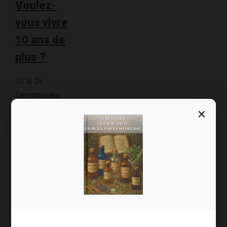
Voulez-
vous vivre
10 ans de
plus ?
Ici le Dr
Demonceaux.
Je suis certain
×
que la plupart
d’entre vous
répondront oui
à cette
question. Cela
tombe bien car
vous pourriez
trouver les