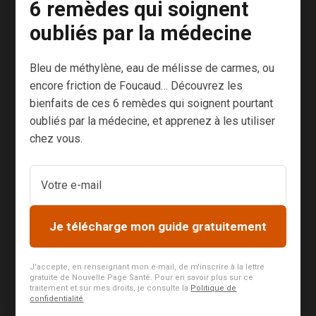
6 remèdes qui soignent
secrets de la
longévité…
oubliés par la médecine
dans votre
assiette ! Les
Bleu de méthylène, eau de mélisse de carmes, ou
5 règles du
encore friction de Foucaud… Découvrez les
“régime de
bienfaits de ces 6 remèdes qui soignent pourtant
jouvence” Des
oubliés par la médecine, et apprenez à les utiliser
chez vous.
chercheurs
suédois ont
montré que la
consommation
de certains
Je télécharge mon guide gratuitement
aliments
pouvait
J'accepte, en renseignant mon e-mail, de m'inscrire à la lettre
prolonger de
gratuite de Nouvelle Page Santé. Pour en savoir plus sur ce
traitement et sur mes droits, je consulte la
Politique de
10...
confidentialité
.