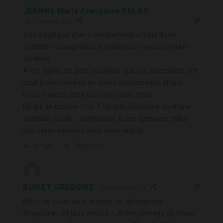
JEANNE Marie Françoise DULAC
6 années il y a
Il ne s’agit pas d’un « confinement » mais d’une
véritable « assignation à résidence » sous bannière
sanitaire.
A cet égard, on peut souligner que les prisonniers ont
droit à deux heures de sortie quotidiennes et que
nous n’avions droit qu’à une seule heure.
De qui se moque-t-on ? De telle décisions sont une
véritable insulte….conduisant à des épreuves telles
que celles décrites dans votre article.
Répondre
0
BUIRET GREGOIRE
6 années il y a
Merci de nous avoir envoyé ce témoignage
émouvant… et plus encore ! Je me permets de réagir