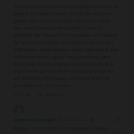
Je suis très touchée par le témoignage très sobre de
Denis B et je peux percevoir tout ce que ces jours
passés sans vivre une relation décente et vivante
avec son frère ont pu être pénibles à vivre. Le
problème des Ehpad est très complexe car il dépend
de facteurs importants et pesants qui ne sont plus
maîtrisables depuis quelques temps déjà mais le bilan
éclate maintenant « grâce » au coronavirus. Dans
notre souci de bien organiser la vie des aînés, on a
trop focalisé sur un confort pratique plutôt que sur
une ambiance affectueuse. Le constat actuel va
peut-être nous
…
Lire la suite »
Répondre
0
Catherine Lenglet
6 années il y a
Bonjour, Je viens de lire ce témoignage. D’abord,