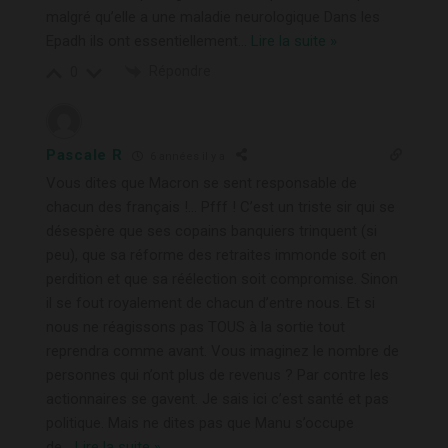
malgré qu’elle a une maladie neurologique Dans les
Epadh ils ont essentiellement
…
Lire la suite »
Répondre
0
Pascale R
6 années il y a
Vous dites que Macron se sent responsable de
chacun des français !… Pfff ! C’est un triste sir qui se
désespère que ses copains banquiers trinquent (si
peu), que sa réforme des retraites immonde soit en
perdition et que sa réélection soit compromise. Sinon
il se fout royalement de chacun d’entre nous. Et si
nous ne réagissons pas TOUS à la sortie tout
reprendra comme avant. Vous imaginez le nombre de
personnes qui n’ont plus de revenus ? Par contre les
actionnaires se gavent. Je sais ici c’est santé et pas
politique. Mais ne dites pas que Manu s’occupe
de
…
Lire la suite »