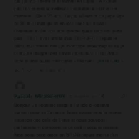
car j’ai moi-même ma maman en Ehpad : A Korian;
pas forcément la meilleure Institution à citer en ce
moment… Elle a 75 ans. J’ai par ailleurs mon papa âgé
de 80 ans mais qui vit encore chez lui. Il avait
l’habitude d’aller voir son épouse quasi tous les jours
puis… TOUT s’est arrêté d’un COUP SEC ! Depuis le
début du confinement, je m’occupe beaucoup de lui, je
l’entoure malgré mes travaux d’écriture et les Ados
dont je dois aussi m’occuper « Maman
…
Lire la suite »
Répondre
1
Pascale WEISSE-ROY
6 années il y a
Bonjour, Je souhaite réagir à l’article ci-dessus
surtout pour sa 2è partie. Nous avons vécu la même
situation que celle de Denis et nous pouvons
parfaitement comprendre ce qu’il a vécu et ressenti.
Mon beau-père, placé en EPHAD depuis moins d’un