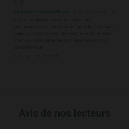
Claudette Pariaud-Muñoz
6 années il y a
Effet secondaire de la morphine:détresse
respiratoire.Donner autre chose que de la morphine à
quelqu’un qui est déjà en détresse respiratoire .Merci
!sinon ça l’achève!Pas besoin d’être médecin pour
comprendre ça!
Répondre
0
Avis de nos lecteurs