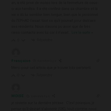
an, a été privé de visites lors de la fermeture de ceux-
ci aux familles. Il a été confiné dans sa chambre et la
vie a dû lui sembler bien longue, bien que le personnel
de l’EPHAD faisait tout ce qu’il pouvait pour distraire
ses résidents. Nous n’avons pu avoir que de très
rares contacts avec lui car il n’avait
…
Lire la suite »
Répondre
0
Françoise
6 années il y a
Merci pour cet article que je trouve très pertinent.
Répondre
0
MOISE
6 années il y a
je reviens sur ta dernière phrase : C’est pourquoi, je
pense qu’il devrait s’abstenir (OK), tout comme nous