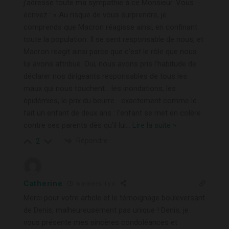
j’adresse toute ma sympathie à ce Monsieur. Vous
écrivez : « Au risque de vous surprendre, je
comprends que Macron réagisse ainsi, en confinant
toute la population. Il se sent responsable de nous, et
Macron réagit ainsi parce que c’est le rôle que nous
lui avons attribué. Oui, nous avons pris l’habitude de
déclarer nos dirigeants responsables de tous les
maux qui nous touchent… les inondations, les
épidémies, le prix du beurre… exactement comme le
fait un enfant de deux ans : l’enfant se met en colère
contre ses parents dès qu’il lui
…
Lire la suite »
Répondre
2
Catherine
6 années il y a
Merci pour votre article et le témoignage bouleversant
de Denis, malheureusement pas unique ! Denis, je
vous présente mes sincères condoléances et