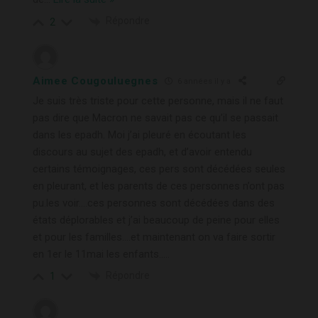
Répondre
2
Aimee Cougouluegnes
6 années il y a
Je suis très triste pour cette personne, mais il ne faut
pas dire que Macron ne savait pas ce qu’il se passait
dans les epadh. Moi j’ai pleuré en écoutant les
discours au sujet des epadh, et d’avoir entendu
certains témoignages, ces pers sont décédées seules
en pleurant, et les parents de ces personnes n’ont pas
pu.les voir….ces personnes sont décédées dans des
états déplorables et j’ai beaucoup de peine pour elles
et pour les familles….et maintenant on va faire sortir
en 1er le 11mai les enfants…..
Répondre
1