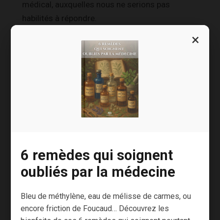
médical, auxquelles nous ne serions pas
habilités à répondre.
×
En soumettant mon commentaire, je reconnais
avoir connaissance du fait que
les éditions
Nouvelle Page
pourront l’utiliser à des fins
commerciales et l’accepte expressément.
S’abonner
6 remèdes qui soignent
oubliés par la médecine
Bleu de méthylène, eau de mélisse de carmes, ou
encore friction de Foucaud… Découvrez les