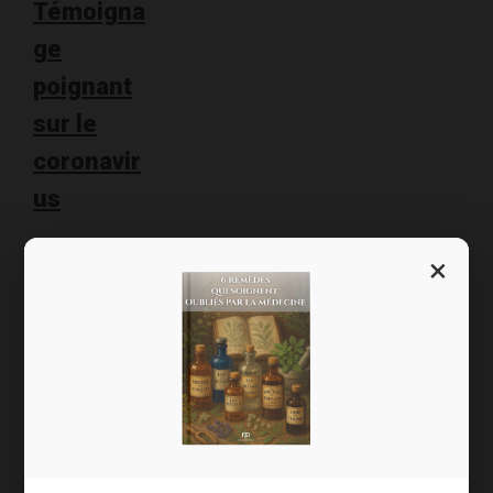
Témoigna
ge
poignant
sur le
coronavir
us
J’ai reçu le
×
témoignage
poignant de
Denis B. sur le
coronavirus.
Denis a
gentiment
accepté que je
partage son