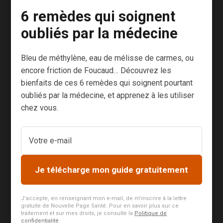
témoignage
6 remèdes qui soignent
avec vous. Le
oubliés par la médecine
voici : Bonjour,
je voudrais
Bleu de méthylène, eau de mélisse de carmes, ou
apporter mon
encore friction de Foucaud… Découvrez les
témoignage à
bienfaits de ces 6 remèdes qui soignent pourtant
la réalité du
oubliés par la médecine, et apprenez à les utiliser
confinement,
chez vous.
du Covid-19 et
des tests en
EHPAD ou
hôpital. Mon
Je télécharge mon guide gratuitement
frère qui a 79
ans,
diagnostiqué
J'accepte, en renseignant mon e-mail, de m'inscrire à la lettre
gratuite de Nouvelle Page Santé. Pour en savoir plus sur ce
Alzheimer et
traitement et sur mes droits, je consulte la
Politique de
confidentialité
.