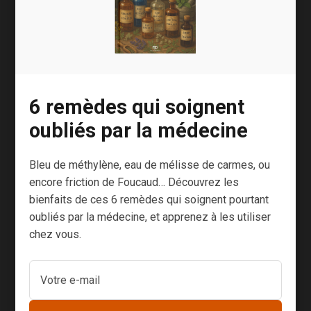
avoir pour...
6 remèdes qui soignent
oubliés par la médecine
Un point
La vérité
Pourquoi
Bleu de méthylène, eau de mélisse de carmes, ou
encore friction de Foucaud… Découvrez les
sur les
sur
je raffole
bienfaits de ces 6 remèdes qui soignent pourtant
victimes
l’interdicti
des
oubliés par la médecine, et apprenez à les utiliser
des
on des
myrtilles ?
chez vous.
vaccins
arômes «
On raconte que
fumé »
pendant la
Depuis son
seconde
entrée en