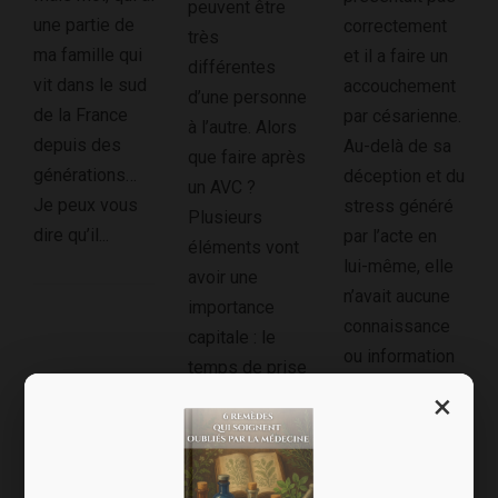
peuvent être
une partie de
correctement
très
ma famille qui
et il a faire un
différentes
vit dans le sud
accouchement
d’une personne
de la France
par césarienne.
à l’autre. Alors
depuis des
Au-delà de sa
que faire après
générations…
déception et du
un AVC ?
Je peux vous
stress généré
Plusieurs
dire qu’il...
par l’acte en
éléments vont
lui-même, elle
avoir une
n’avait aucune
importance
connaissance
capitale : le
ou information
temps de prise
sur les
en charge, le
×
conséquences
type et la
que cela allait
gravité...
inévitablement