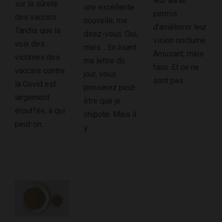
leur aurait
sur la sûreté
une excellente
permis
des vaccins.
nouvelle, me
d’améliorer leur
Tandis que la
direz-vous. Oui,
vision nocturne.
voix des
mais… En lisant
Amusant, mais
victimes des
ma lettre du
faux. Et ce ne
vaccins contre
jour, vous
sont pas...
la Covid est
penserez peut-
largement
être que je
étouffée, à qui
chipote. Mais il
peut-on...
y...