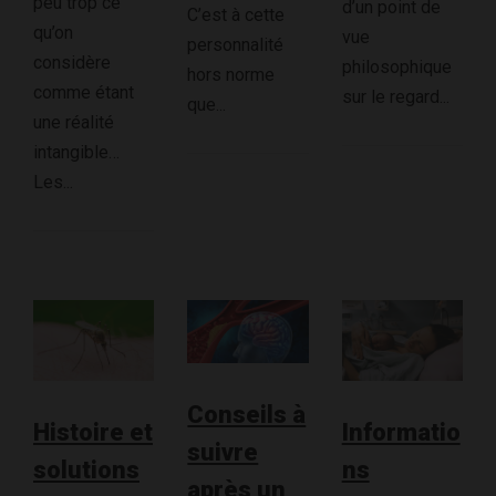
peu trop ce
d’un point de
C’est à cette
qu’on
vue
personnalité
considère
philosophique
hors norme
comme étant
sur le regard...
que...
une réalité
intangible…
Les...
Conseils à
Histoire et
Informatio
suivre
solutions
ns
après un