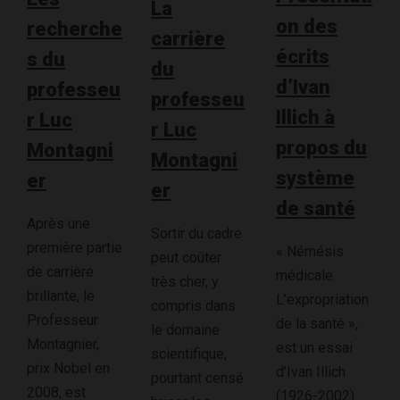
La
on des
recherche
carrière
écrits
s du
du
d’Ivan
professeu
professeu
Illich à
r Luc
r Luc
propos du
Montagni
Montagni
système
er
er
de santé
Après une
Sortir du cadre
première partie
« Némésis
peut coûter
de carrière
médicale.
très cher, y
brillante, le
L’expropriation
compris dans
Professeur
de la santé »,
le domaine
Montagnier,
est un essai
scientifique,
prix Nobel en
d’Ivan Illich
pourtant censé
2008, est
(1926-2002)