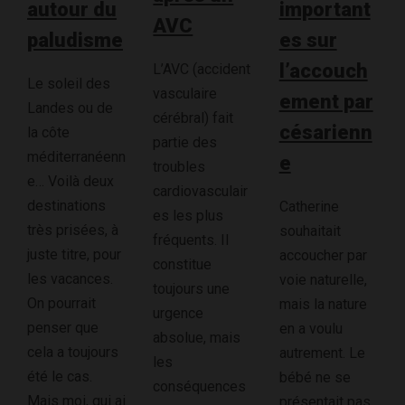
autour du
important
AVC
paludisme
es sur
l’accouch
L’AVC (accident
Le soleil des
vasculaire
ement par
Landes ou de
cérébral) fait
césarienn
la côte
partie des
méditerranéenn
e
troubles
e… Voilà deux
cardiovasculair
destinations
Catherine
es les plus
très prisées, à
souhaitait
fréquents. Il
juste titre, pour
accoucher par
constitue
les vacances.
voie naturelle,
toujours une
On pourrait
mais la nature
urgence
penser que
en a voulu
absolue, mais
cela a toujours
autrement. Le
les
été le cas.
bébé ne se
conséquences
Mais moi, qui ai
présentait pas