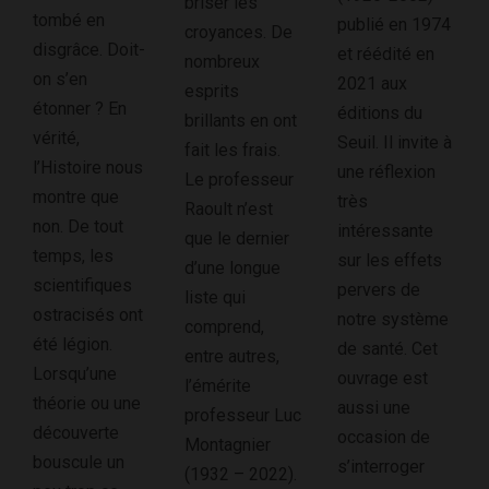
briser les
tombé en
publié en 1974
croyances. De
disgrâce. Doit-
et réédité en
nombreux
on s’en
2021 aux
esprits
étonner ? En
éditions du
brillants en ont
vérité,
Seuil. Il invite à
fait les frais.
l’Histoire nous
une réflexion
Le professeur
montre que
très
Raoult n’est
non. De tout
intéressante
que le dernier
temps, les
sur les effets
d’une longue
scientifiques
pervers de
liste qui
ostracisés ont
notre système
comprend,
été légion.
de santé. Cet
entre autres,
Lorsqu’une
ouvrage est
l’émérite
théorie ou une
aussi une
professeur Luc
découverte
occasion de
Montagnier
bouscule un
s’interroger
(1932 – 2022).