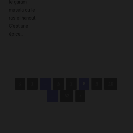
le garam
masala ou le
ras el hanout.
C’est une
épice...
1
…
6
7
8
9
10
…
62