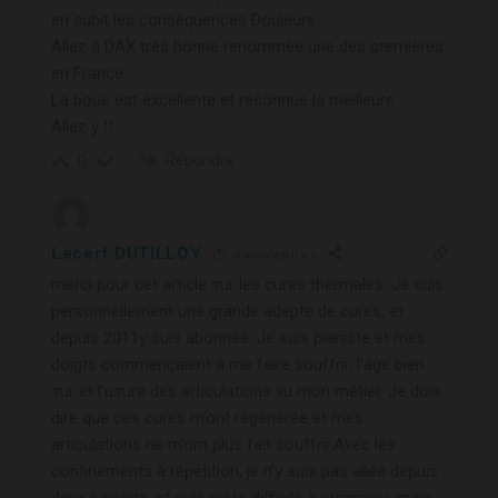
en subit les conséquences Douleurs
Allez à DAX très bonne renommée une des premières
en France
La boue est excellente et reconnue la meilleure
Allez y !!
Répondre
0
Lecerf DUTILLOY
4 années il y a
merci pour cet article sur les cures thermales. Je suis
personnellement une grande adepte de cures, et
depuis 2011y suis abonnée. Je suis pianiste et mes
doigts commençaient à me faire souffrir, l’âge bien
sur et l’usure des articulations vu mon métier. Je dois
dire que ces cures m’ont régénérée et mes
articulations ne m’ont plus fait souffrir.Avec les
confinements à répétition, je n’y suis pas allée depuis