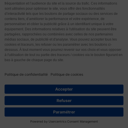
personne et non un numéro avec un personnel
bienveillant et un cadre verdoyant
les résultats pour le diabète sont exceptionnels avec
des curistes qui arrêtent leurs traitements une baisse
de l’hypertension aussi remarquable
n’hésitez pas à prendre contact sur leur site Les
thermes d’Aulus les bains
Répondre
0
N.Quesnel
4 années il y a
Je souhaite faire une cure pour les rhumatismes qui
me bloquent. Je suis handicapée et le médecin
traitant se moque de moi à ce sujet, pour le choix du
lieu de cure et les papiers à remplir. J’ habite dans le
33
Rhône et je cherche le lieu thermal avec logement
intégré.
Si vous pouvez me répondre, je vous en serai gré.