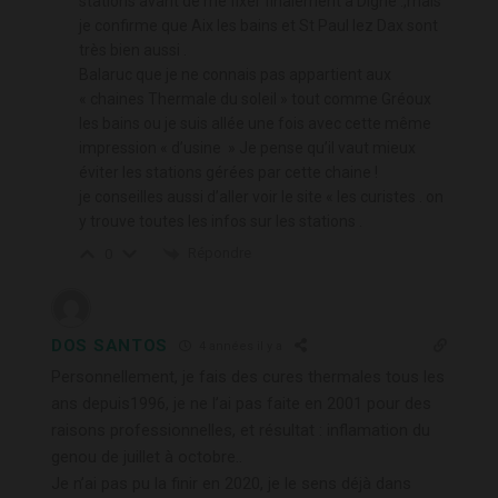
stations avant de me fixer finalement à Digne .,mais
je confirme que Aix les bains et St Paul lez Dax sont
très bien aussi .
Balaruc que je ne connais pas appartient aux
« chaines Thermale du soleil » tout comme Gréoux
les bains ou je suis allée une fois avec cette même
impression « d’usine » Je pense qu’il vaut mieux
éviter les stations gérées par cette chaine !
je conseilles aussi d’aller voir le site « les curistes . on
y trouve toutes les infos sur les stations .
Répondre
0
DOS SANTOS
4 années il y a
Personnellement, je fais des cures thermales tous les
ans depuis1996, je ne l’ai pas faite en 2001 pour des
raisons professionnelles, et résultat : inflamation du
genou de juillet à octobre..
Je n’ai pas pu la finir en 2020, je le sens déjà dans