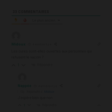
33
COMMENTAIRES
Le plus ancien
Midoux
4 années il y a
Les cures sont-elles ouvertes aux personnes qui
refusent le vaccin ?
Répondre
1
Nappée
4 années il y a
Répondre à
Midoux
J’espère bien que non
Répondre
1