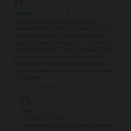
martina7
4 années il y a
Il n’y a plus aucun espoir. Comme l’a décidé le
gouvernement (tout pour les vax, pourrir la vie des
non vax), il faut BOYCOTTER tout le thermalisme
français ! A jamais, même quand la « crise » sera finie
(si tant est qu’elle finit …) Je vis en Espagne, j’ai fait
une super cure en plein cœur de Valencia, à la
Alameda, très efficace (douleurs rhumatismales,
raideurs articulaires), et on m’a foutu une paix royale,
zéro contrainte !
Répondre
0
Marie
4 années il y a
Répondre à
martina7
J aimerais bien y aller dans ce centre Actuellement,