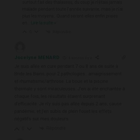
surtout fait des thalassos, du coup je n’étais jamais
malade pendant toute l’année suivante, mais je n’ai
plus les moyens.. Quand seront-elles enfin prises
en
…
Lire la suite »
Répondre
0
Jocelyne MENARD
4 années il y a
Je suis allée en cure pendant 7 ou 8 ans de suite à
Bride les Bains, pour 2 pathologies : amaigrissement
et rhumatisme/arthrose. La boue et la piscine
thermale y sont miraculeuses. J’en ai été enchantée à
chaque fois, les résultats étaient surprenant
d’efficacité. Je n’y suis pas allée depuis 2 ans, cause
pandémie, et j’en subis de plein fouet les effets
négatifs sur mes douleurs.
Répondre
0