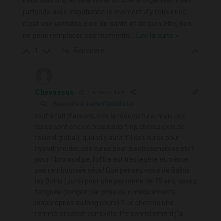
deux saisons, et cela reste difficile à organiser, mais
j’attends avec impatience le moment d’y retourner,
c’est une véritable cure de santé et de bien être, rien
ne peux remplacer ces moments
…
Lire la suite »
Répondre
1
Chevassus
4 années il y a
Répondre à
Lecerf DUTILLOY
tout à fait d’accord, vive la réouverture, mais ces
cures sont encore beaucoup trop chères (prix de
revient global). quand y aura-t’il des cures pour
hypothyroïdie, des cures pour électrosensibles etc?
pour fibromyalgie, l’offre est très légère et même
pas remboursée sécu! Que pensez-vous de Salins
les Bains (Jura) pour une personne de 75 ans, assez
fatiguée (rongée par prise de x médicaments
inappropriés au long cours) ? Je cherche une
reminéralisation complète. Personnellement j’ai