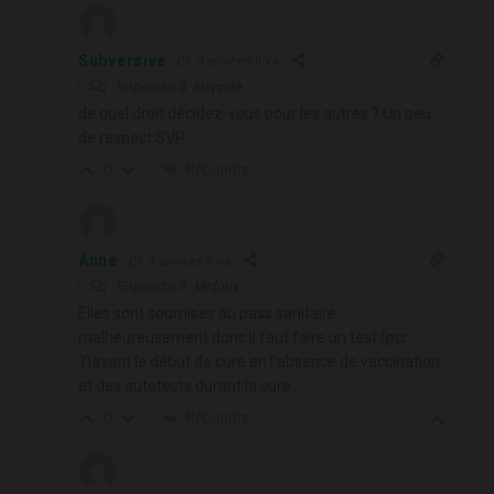
Subversive
4 années il y a
Répondre à
Nappée
de quel droit décidez-vous pour les autres ? Un peu
de respect SVP.
Répondre
0
Anne
4 années il y a
Répondre à
Midoux
Elles sont soumises au pass sanitaire
malheureusement donc il faut faire un test (pcr
?)avant le début de cure en l’absence de vaccination
et des autotests durant la cure…
Répondre
0