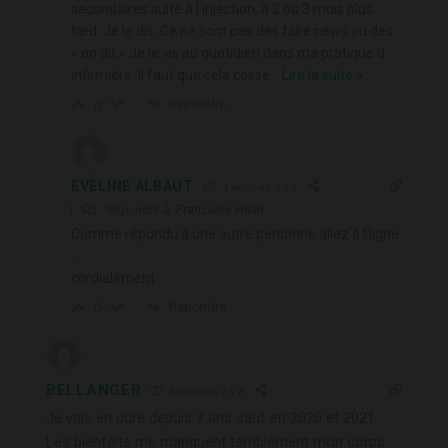
secondaires suite à l injection, à 2 ou 3 mois plus
tard. Je le dis. Ce ne sont pas des fake news ou des
« on dit » Je le vis au quotidien dans ma pratique d
infirmière. Il faut que cela cesse
…
Lire la suite »
Répondre
0
EVELINE ALBAUT
4 années il y a
Répondre à
Francoise Hulin
Comme répondu à une autre personne allez à Digne
…
cordialement
Répondre
0
BELLANGER
4 années il y a
Je vais en cure depuis 7 ans sauf en 2020 et 2021
Les bienfaits me manquent terriblement mon corps