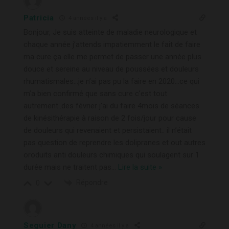
Patricia
4 années il y a
Bonjour, Je suis atteinte de maladie neurologique et
chaque année j’attends impatiemment le fait de faire
ma cure ça elle me permet de passer une année plus
douce et sereine au niveau de poussées et douleurs
rhumatismales…je n’ai pas pu la faire en 2020…ce qui
m’a bien confirmé que sans cure c’est tout
autrement..des février j’ai du faire 4mois de séances
de kinésithérapie à raison de 2 fois/jour pour cause
de douleurs qui revenaient et persistaient.. il n’était
pas question de reprendre les dolipranes et out autres
oroduits anti douleurs chimiques qui soulagent sur 1
durée mais ne traitent pas
…
Lire la suite »
Répondre
0
Seguier Dany
4 années il y a