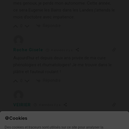
mes genoux, je perds mon autonomie. Cette année,
ce sera Eugenie les Bains dans les Landes j’attends le
mois d’octobre avec impatience.
Répondre
0
Roche Gisele
4 années il y a
Aujourd’hui et depuis deux ans privée de ma cure
phénologies et rhumatologies! Je me trouve dans le
plâtre et fauteuil roulant !
Répondre
0
VEIRIER
4 années il y a
Nous faisons notre cure depuis 3 ans à Aulus les
bains en Ariège dans une station thermale à visage
humain où nous sommes considérés comme une