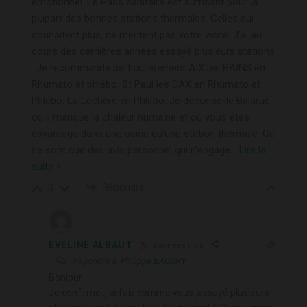
émotionnel. Le Pass sanitaire est suffisant pour la
plupart des bonnes stations thermales. Celles qui
souhaitent plus, ne méritent pas votre visite. J’ai au
cours des dernières années essayé plusieurs stations
. Je recommande particulièrement AIX les BAINS en
Rhumato et phlébo. St Paul les DAX en Rhumato et
Phlébo. La Léchère en Phlébo. Je déconseille Balaruc ,
où il manque la chaleur humaine et où vous êtes
davantage dans une usine qu’une station thermale. Ce
ne sont que des avis personnel qui n’engage
…
Lire la
suite »
Répondre
0
EVELINE ALBAUT
4 années il y a
Répondre à
Philippe BAUDRY
Bonjour
Je confirme ,j’ai fais comme vous ,essayé plusieurs