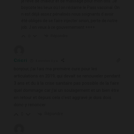
je rêve de chaleur et de massage pour mon dos. Je
boycote les lieux où l on réclame le Pass vaccinal. On
n est déjà assez pénalisés nous soignants d avoir
été obligés de se faire injecter sinon, perte de notre
job. J en veux à ce gouvernement ++++
Répondre
0
Cricri
4 années il y a
bonjour, j’ai fais ma première cure pour les
articulations en 2019, qui devait se renouveler pendant
3 ans et du à la crise sanitaire pas possible de la faire
quel dommage car j’ai un soulagement et un bien être
en retour et depuis cela c’est aggravé je dois dois
donc y renoncer.
Répondre
0