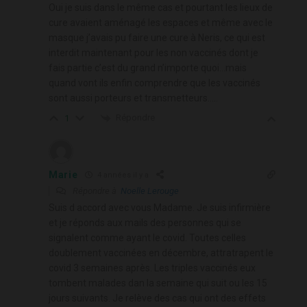
Oui je suis dans le même cas et pourtant les lieux de
cure avaient aménagé les espaces et même avec le
masque j’avais pu faire une cure à Neris, ce qui est
interdit maintenant pour les non vaccinés dont je
fais partie c’est du grand n’importe quoi…mais
quand vont ils enfin comprendre que les vaccinés
sont aussi porteurs et transmetteurs…..
Répondre
1
Marie
4 années il y a
Répondre à
Noelle Lerouge
Suis d accord avec vous Madame. Je suis infirmière
et je réponds aux mails des personnes qui se
signalent comme ayant le covid. Toutes celles
doublement vaccinées en décembre, attratrapent le
covid 3 semaines après. Les triples vaccinés eux
tombent malades dan la semaine qui suit ou les 15
jours suivants. Je relève des cas qui ont des effets