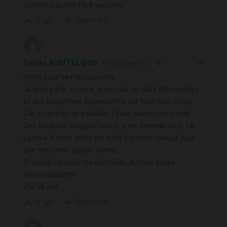
compte pas me faire vacciner.
Répondre
0
Sylvie ROUTELOUS
4 années il y a
Merci pour ses discussions.
Je dois partir en cure, je ne sais ou allez fibromyalgie
et des problèmes dégénératifs sur tout mon corps.
J’ai du arrêter de travailler, j’étais devenu un zombi.
Des douleurs insupportables, je ne dormais plus, j’ai
passée 6 mois toute les nuits sur mon canapé pour
que mon mari puisse dormir…..
Si quelqu’un peut me conseiller, je vous serais
reconnaissante.
J’ai 56 ans.
Répondre
0