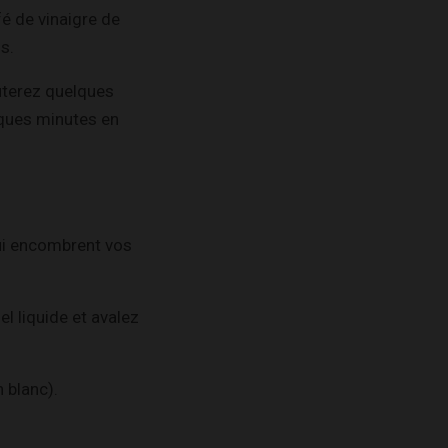
é de vinaigre de
s.
uterez quelques
elques minutes en
qui encombrent vos
l liquide et avalez
 blanc).