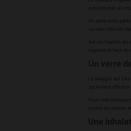
consommés au cour
On parle enfin parf
sur des rats ont ra
Sur ce chapitre du 
régulant le taux de
Un verre d
Le vinaigre est trè
qui le rend efficac
Pour cela mélangez 
toutes les heures e
Une inhala