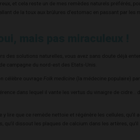
eux, et cela reste un de mes remèdes naturels préférés, pou
llant de la toux aux brûlures d’estomac en passant par les
oui, mais pas miraculeux !
ers des solutions naturelles, vous avez sans doute déjà ente
 de campagne du nord-est des Etats-Unis.
son célèbre ouvrage
Folk medicine
(la médecine populaire) pa
férence dans lequel il vante les vertus du vinaigre de cidre…
y lire que ce remède nettoie et régénère les cellules, qu’il a
s, qu’il dissout les plaques de calcium dans les artères, qu’il 