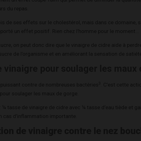
s du repas.
ois de ses effets sur le cholestérol, mais dans ce domaine, 
pporté un effet positif. Rien chez l’homme pour le moment…
sucre, on peut donc dire que le vinaigre de cidre aide à perdr
 sucre de l’organisme et en améliorant la sensation de satiét
e vinaigre pour soulager les maux
3
s puissant contre de nombreuses bactéries
. C’est cette act
e pour soulager les maux de gorge.
¼ tasse de vinaigre de cidre avec ¼ tasse d’eau tiède et g
n cas d’inflammation importante.
tion de vinaigre contre le nez bou