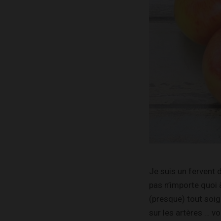
Je suis un fervent 
pas n’importe quoi à 
(presque) tout soig
sur les artères … v