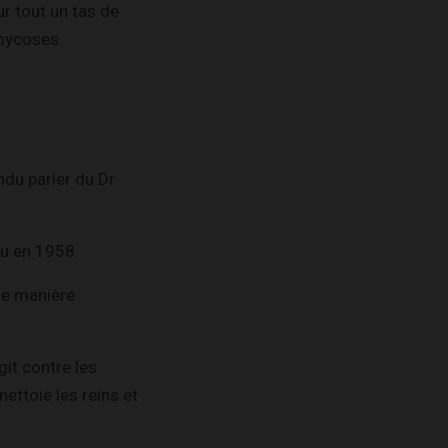
r tout un tas de
 mycoses.
ndu parler du Dr
ru
en 1958.
 de manière
git contre les
nettoie les reins et