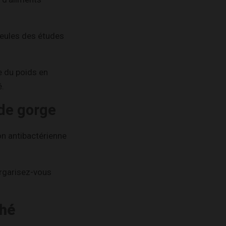
seules des études
e du poids en
é.
 de gorge
ion antibactérienne
argarisez-vous
ché