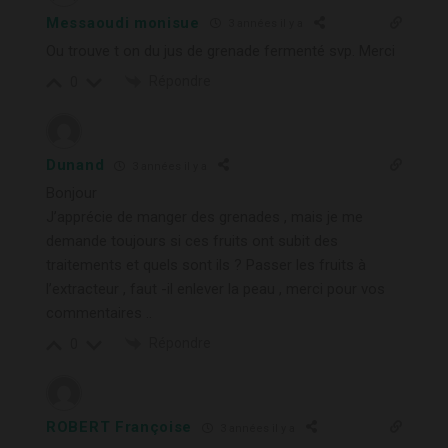
Messaoudi monisue
3 années il y a
Ou trouve t on du jus de grenade fermenté svp. Merci
Répondre
0
Dunand
3 années il y a
Bonjour
J’apprécie de manger des grenades , mais je me
demande toujours si ces fruits ont subit des
traitements et quels sont ils ? Passer les fruits à
l’extracteur , faut -il enlever la peau , merci pour vos
commentaires ..
Répondre
0
ROBERT Françoise
3 années il y a