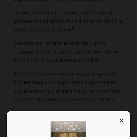
De plus, les patients consommant du jus de
grenade ont bénéficié d’une diminution de 21 %
8
de leur pression artérielle
.
Cet effet sur les artères et la circulation
sanguine fait également du jus de grenade une
solution pour les problèmes érectiles.
En effet, la consommation de jus de grenade
sur une longue durée permet d’augmenter la
circulation sanguine dans les corps caverneux.
Et donc d’améliorer la vigueur des érections.
×
Maux de l’hiver,