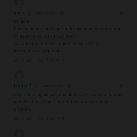
yves
3 années il y a
Bonjour
Les jus de grenade que l’on trouve dans le commerce
(magasins bio ou autres) sont
toujours pasteurisés : quelle valeur ont-ils?
Merci de votre réponse
Répondre
0
Henri B
3 années il y a
Je prends depuis cinq ans du GranaProsan du docteur
jacob’s et suis super content du résultat sur la
prostate.
Répondre
0