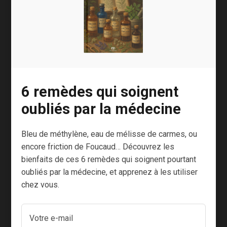
diabète, douleurs
articulaires ou
infections urinaires :
pensez aux bienfaits
de la grenade !
6 remèdes qui soignent
oubliés par la médecine
La grenade est aussi un fruit très intéressant
d’un point de vue nutritionnel.
Bleu de méthylène, eau de mélisse de carmes, ou
encore friction de Foucaud… Découvrez les
En plus de ses nombreux antioxydants, elle
bienfaits de ces 6 remèdes qui soignent pourtant
apporte :
oubliés par la médecine, et apprenez à les utiliser
chez vous.
de la vitamine C
des
vitamines du groupe B
des minéraux comme le potassium, le