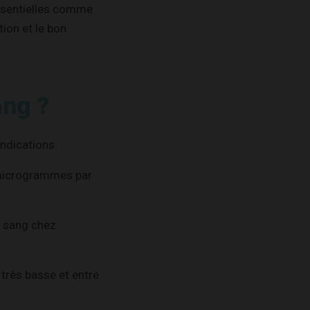
ssentielles comme
ion et le bon
ang ?
indications.
5 microgrammes par
e sang chez
 très basse et entre