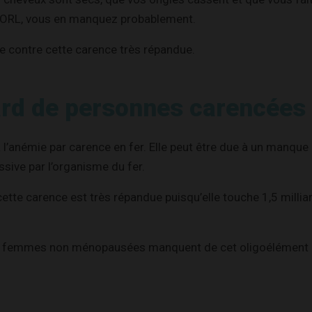
 ORL, vous en manquez probablement.
e contre cette carence très répandue.
iard de personnes carencées 
 à l’anémie par carence en fer. Elle peut être due à un manqu
ssive par l’organisme du fer.
cette carence est très répandue puisqu’elle touche 1,5 milli
s femmes non ménopausées manquent de cet oligoélément e