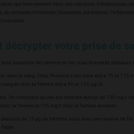
mes qui interviennent dans des réactions métaboliques e
N, de certaines hormones (dopamine, adrénaline), l’inflammat
l’immunité.
décrypter votre prise de s
g pour suspicion de carence en fer, vous trouverez plusieurs 
 fer dans le sang. Chez l’homme il est situé entre 70 et 17
de sang et chez la femme entre 50 et 150 µg/dl.
ine. On considère qu’elle est normale autour de 130 mg/l d
chez la femme et 105 mg/l chez la femme enceinte.
En dessous de 15 µg de ferritine, vous avez une réserve de fer
 faible.