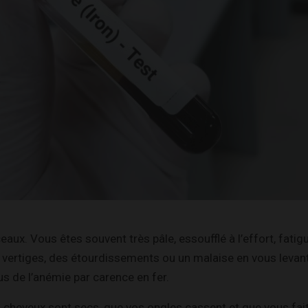
aux. Vous êtes souvent très pâle, essoufflé à l’effort, fatig
s vertiges, des étourdissements ou un malaise en vous levant
us de l’anémie par carence en fer.
os cheveux sont secs, que vos ongles cassent et que vous f