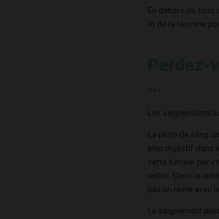
En dehors de tous 
et de la ferritine p
Perdez-v
…
Les saignements so
La perte de sang ch
plan digestif dans l
cette tumeur par « 
selles. Dans la sphè
pas en reste avec la
Le saignement peut