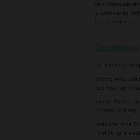
de nombreuses enzy
la synthèse de l’AD
fonctionnement de 
Comment 
Sur la prise de san
D’abord, le taux de
décilitres (µg/dl) 
Ensuite, l’hémoglob
l’homme, 120 mg/l 
Enfin la ferritine. 
15 et 30 µg, elle est