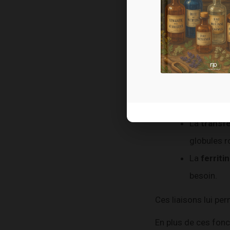
Le champ
Dans notre organisme
L’hémogl
organes.
La
transfe
globules r
La
ferriti
besoin.
Ces liaisons lui per
En plus de ces fonc