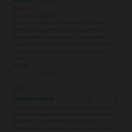
Monfort
3 années il y a
Bonjour,
Non je ne connais pas.
Cependant à la lecture de votre lettre, je compte
acheter du manganèse pour me supplementer.
Mais quand doit-on le prendre ? A jeun, pendant le
repas ? Qu’elle marque puis je acheter pour s’il soit
biodisponible et bien dosé ? Merci à vous pour le
retour.
Nathalie
Répondre
0
PARLIER-NOVION
3 années il y a
Votre lettre est très intéressante.je ne pensais pas
que tout ces suppléments alimentaires étaient aussi
important, je vais néanmoins vous raconter ce qui
m’est arrivée l’an dernier et si vous le pouvez me dire