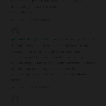
Sincèrement, je ne le savais pas du tout. Je l’ai
découvert grâce à votre article.
Merci infiniment
Répondre
0
gilombard53@gmail.com
3 années il y a
J’essaie d’avoir une alimentation équilibrée… mais
j’avoue que je ne fais pas attention aux oligo-
éléments à part les plus courants : zinc bien sûr,
calcium magnesium…et je sais que j’absorbe la plupart
avec les légumineuses, les fruits secs et les
légumes… je vais suivre vos courrier avec attention..
merci
Répondre
0