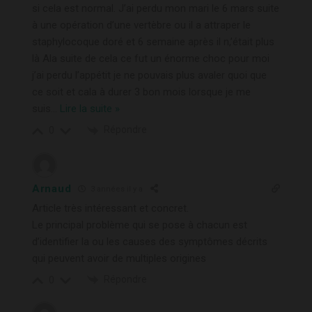
si cela est normal. J’ai perdu mon mari le 6 mars suite
à une opération d’une vertèbre ou il a attraper le
staphylocoque doré et 6 semaine après il n,’était plus
là Ala suite de cela ce fut un énorme choc pour moi
j’ai perdu l’appétit je ne pouvais plus avaler quoi que
ce soit et cala à durer 3 bon mois lorsque je me
suis
…
Lire la suite »
Répondre
0
Arnaud
3 années il y a
Article très intéressant et concret.
Le principal problème qui se pose à chacun est
d’identifier la ou les causes des symptômes décrits
qui peuvent avoir de multiples origines
Répondre
0