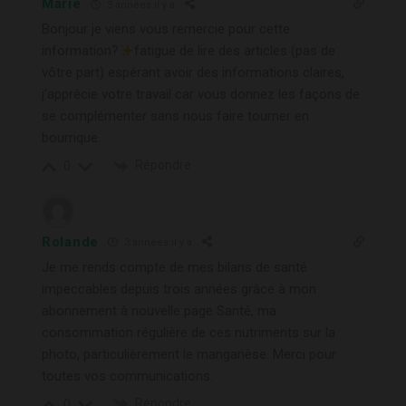
Marie
3 années il y a
Bonjour je viens vous remercie pour cette
information?
fatigue de lire des articles (pas de
vôtre part) espérant avoir des informations claires,
j’apprécie votre travail car vous donnez les façons de
se complémenter sans nous faire tourner en
bourrique.
Répondre
0
Rolande
3 années il y a
Je me rends compte de mes bilans de santé
impeccables depuis trois années grâce à mon
abonnement à nouvelle page Santé, ma
consommation régulière de ces nutriments sur la
photo, particulièrement le manganèse. Merci pour
toutes vos communications.
Répondre
0