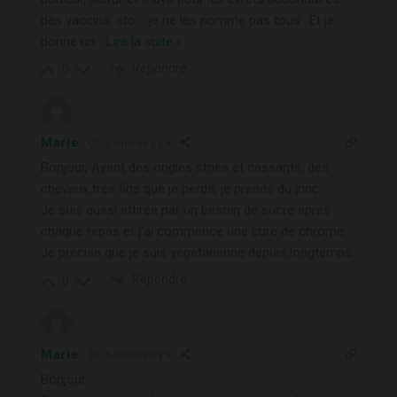
des vaccins, etc…. je ne les nomme pas tous.. Et je
donne un
…
Lire la suite »
Répondre
0
Marie
3 années il y a
Bonjour, Ayant des ongles striés et cassants, des
cheveux très fins que je perds, je prends du zinc.
Je suis aussi attirée par un besoin de sucre après
chaque repas et j’ai commencé une cure de chrome.
Je précise que je suis végétarienne depuis longtemps.
Répondre
0
Marie
3 années il y a
Bonjour