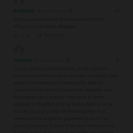
RAMOND
3 années il y a
Bonjour, je connaissais le manganèse comme
efficace sur un terrain allergique.
Répondre
0
danielle
3 années il y a
Je suis 100 pour cent d’accord. Je me considère
comme un petit médecin accessoire, car depuis l’âge
adulte je m’intéresse à l’homéopathie. Bien sûr
comme tout le monde j’ai besoin de médecin, voire
d’hôpital en cas d’accident. Mais pour la forme
générale et l’équilibre dont j’ai besoin dans la vie de
tous les jours, je prends de l’homéopathie : nux
vomica pour la digestion, gelsemium pour le trac,
oligosol zinc pour la peau et les yeux, arnica pour la
douleur, sulfur et thuya pour les effets secondaires