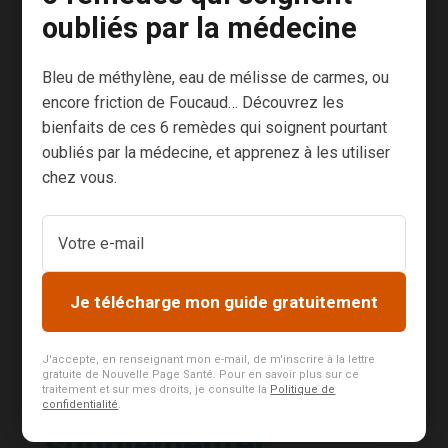
150 gr de légumes secs
oubliés par la médecine
300 gr de riz complet
Bleu de méthylène, eau de mélisse de carmes, ou
1000 gr de poisson
encore friction de Foucaud… Découvrez les
1000 gr de viande
bienfaits de ces 6 remèdes qui soignent pourtant
oubliés par la médecine, et apprenez à les utiliser
Par exemple : 80 grammes de pain complet (4
chez vous.
tranches fines) + 100 gr de framboises + 1
tasse de thé suffisent pour obtenir 100 % des
besoins journaliers d’une femme.
Mais rappelons-nous que ceci est théorique car
Je télécharge mon guide gratuitement
l’absorption est souvent médiocre…
J'accepte, en renseignant mon e-mail, de m'inscrire à la lettre
gratuite de Nouvelle Page Santé. Pour en savoir plus sur ce
traitement et sur mes droits, je consulte la
Politique de
Et si vous deviez vous
confidentialité
.
supplémenter…