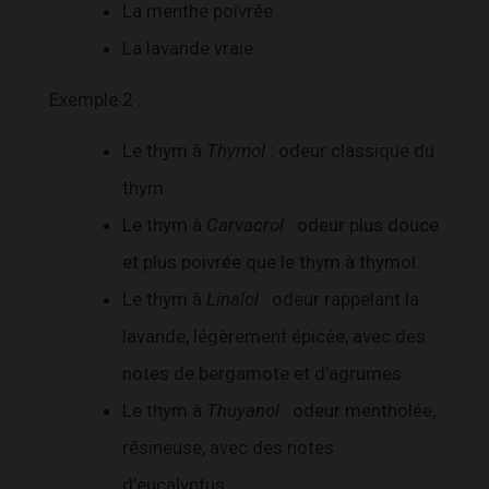
La menthe poivrée
La lavande vraie
Exemple 2 :
Le thym à
Thymol
: odeur classique du
thym.
Le thym à
Carvacrol
: odeur plus douce
et plus poivrée que le thym à thymol.
Le thym à
Linalol
: odeur rappelant la
lavande, légèrement épicée, avec des
notes de bergamote et d’agrumes.
Le thym à
Thuyanol
: odeur mentholée,
résineuse, avec des notes
d’eucalyptus.