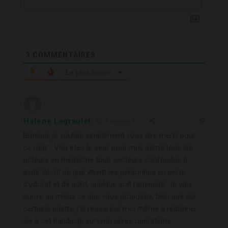
3
COMMENTAIRES
Le plus ancien
Helene Lagraulet
5 années il y a
Bonjour, je voulais simplement vous dire merci pour
ce mail… Vou êtes le seul, pour moi, parmi tous les
acteurs en médecine tous secteurs confondus à
avoir décrit ce que vivent les personnes en perte
d’odorat et de goût, quelque soit l’intensité. Je vais
suivre au mieux ce que vous proposez, bien que sur
certains points, j’ai réussi par moi même à redonner
vie à cet handicap survenu après opérations