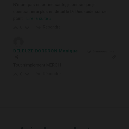
N’étant pas en bonne santé, je pense que je
questionnerai plus en détail le Dr Dieuzaide sur ce
point
…
Lire la suite »
Répondre
0
DELEUZE DORDRON Monique
5 années il y a
Tout simplement MERCI !
Répondre
0