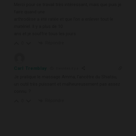
Merci pour ce travail très intéressant, mais que puis je
faire quand une
arthrodèse a été ratée et que l’on a enlever tout le
matériel. Il y a plus de 10
ans et je souffre tous les jours
Répondre
0
Carl Tremblay
3 années il y a
Je pratique le massage Amma, l’ancêtre du Shiatsu,
un outil très puissant et malheureusement pas assez
connu. ?
Répondre
0