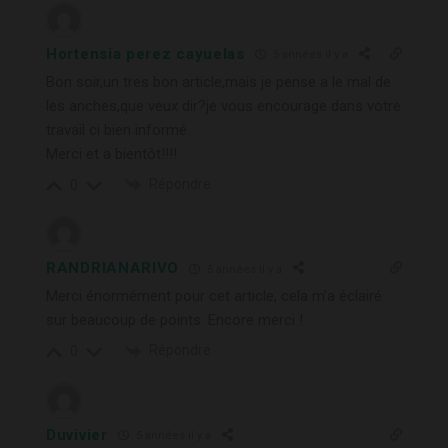
Hortensia perez cayuelas
5 années il y a
Bon soir,un tres bon article,mais je pense a le mal de
les anches,que veux dir?je vous encourage dans votre
travail ci bien informé.
Merci et a bientôt!!!!
Répondre
0
RANDRIANARIVO
5 années il y a
Merci énormément pour cet article, cela m’a éclairé
sur beaucoup de points. Encore merci !
Répondre
0
Duvivier
5 années il y a