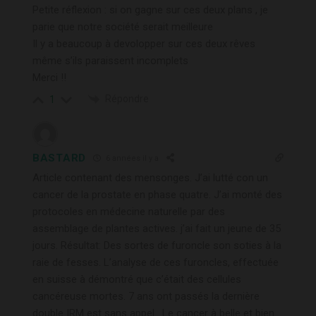
Petite réflexion : si on gagne sur ces deux plans , je
parie que notre société serait meilleure
Il y a beaucoup à devolopper sur ces deux rêves
même s’ils paraissent incomplets
Merci !!
Répondre
1
BASTARD
6 années il y a
Article contenant des mensonges. J’ai lutté con un
cancer de la prostate en phase quatre. J’ai monté des
protocoles en médecine naturelle par des
assemblage de plantes actives. j’ai fait un jeune de 35
jours. Résultat: Des sortes de furoncle son soties à la
raie de fesses. L’analyse de ces furoncles, effectuée
en suisse à démontré que c’était des cellules
cancéreuse mortes. 7 ans ont passés la dernière
double IRM est sans appel . Le cancer à belle et bien