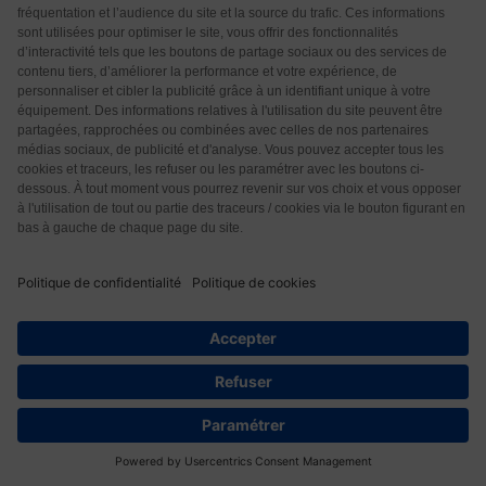
Marié
6 années il y a
Merci cher monsieur pr ces informations objectives
qui n ont pas pr but de ns vendre encore un nveau
produit miracle!!!
Répondre
1
HIRCHWALD
6 années il y a
Bonjour,
« Le cancer de la prostate est le cancer le plus
répandu tous sexes confondus » est sûrement une
coquille !
Dans votre article, intéressant, vous ne citez pas les
graines ni l’huile de pépins de courge ?
Répondre
0
49