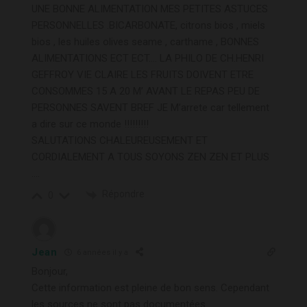
UNE BONNE ALIMENTATION MES PETITES ASTUCES
PERSONNELLES .BICARBONATE, citrons bios , miels
bios , les huiles olives seame , carthame , BONNES
ALIMENTATIONS ECT ECT…. LA PHILO DE CH.HENRI
GEFFROY VIE CLAIRE LES FRUITS DOIVENT ETRE
CONSOMMES 15 A 20 M’ AVANT LE REPAS PEU DE
PERSONNES SAVENT BREF JE M’arrete car tellement
a dire sur ce monde !!!!!!!!!
SALUTATIONS CHALEUREUSEMENT ET
CORDIALEMENT A TOUS SOYONS ZEN ZEN ET PLUS
….
Répondre
0
Jean
6 années il y a
Bonjour,
Cette information est pleine de bon sens. Cependant
les sources ne sont pas documentées.