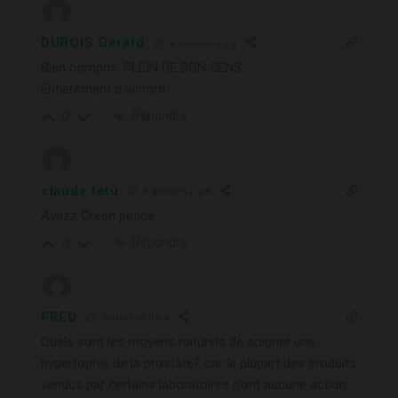
DUBOIS Gérard
6 années il y a
Bien compris. PLEIN DE BON SENS.
Entièrement d’accord.
Répondre
0
claude tetu
6 années il y a
Avazz Green peace
Répondre
0
FRED
6 années il y a
Quels sont les moyens naturels de soigner une
hypertophie de la prostate? car la plupart des produits
vendus par certains laboratoires n’ont aucune action.