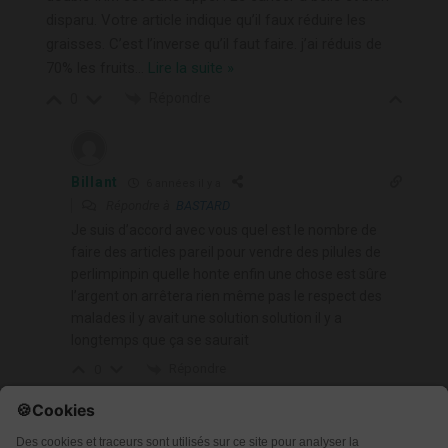
disparu. Votre article indique qu’il faux réduire les
graisses. C’est l’inverse qu’il faut faire. j’ai réduis de
70% les fruits
…
Lire la suite »
Répondre
0
Billant
6 années il y a
Répondre à
BASTARD
Je suis d’accord avec vous quel est le nombre de
faire des articles pareil pour vendre des pilules de
perlimpinpin quelle honte enfin une chose est sûre
l’argent on arrêtera rien même pas le respect des
malades il y avait une solution solution il y a
longtemps que ça se saurait
Répondre
0