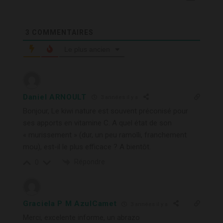
3
COMMENTAIRES
Le plus ancien
Daniel ARNOULT
3 années il y a
Bonjour, Le kiwi nature est souvent préconisé pour
ses apports en vitamine C. A quel état de son
« murissement » (dur, un peu ramolli, franchement
mou), est-il le plus efficace ? A bientôt.
Répondre
0
Graciela P M AzulCamet
3 années il y a
Merci, excelente informe, un abrazo