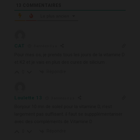
13
COMMENTAIRES
Le plus ancien
CAT
3 années il y a
Pour mes os, je prends tous les jours de la vitamine D
et K2 et je vais en plus des cures de silicium .
Répondre
0
Loulette 13
3 années il y a
Bonjour 10 mn de soleil pour la vitamine D, n’est
largement pas suffisant. il faut se suppplémentariser
avec des compléments de Vitamine D
Répondre
0