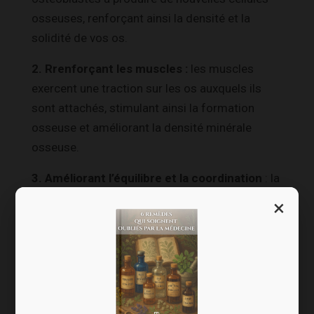
osseuses, renforçant ainsi la densité et la
solidité de vos os.
2. Rrenforçant les muscles :
les muscles
exercent une traction sur les os auxquels ils
sont attachés, stimulant ainsi la formation
osseuse et améliorant la densité minérale
osseuse.
3. Améliorant l’équilibre et la coordination
: la
pratique régulière d’activités sportives améliore
×
l’équilibre et la coordination, ce qui réduit le
risque de chutes et de fractures.
4. Favorisant la production de vitamine D
:
certaines activités sportives se pratiquent à
l’extérieur, ce qui permet une exposition au