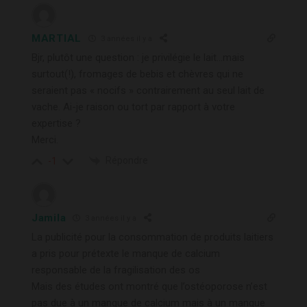
MARTIAL
3 années il y a
Bjr, plutôt une question : je privilégie le lait…mais
surtout(!), fromages de bebis et chèvres qui ne
seraient pas « nocifs » contrairement au seul lait de
vache. Ai-je raison ou tort par rapport à votre
expertise ?
Merci.
Répondre
-1
Jamila
3 années il y a
La publicité pour la consommation de produits laitiers
a pris pour prétexte le manque de calcium
responsable de la fragilisation des os
Mais des études ont montré que l’ostéoporose n’est
pas due à un manque de calcium mais à un manque