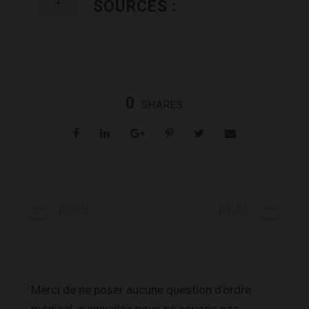
SOURCES :
0
SHARES
PREV
NEXT
Merci de ne poser aucune question d’ordre
médical, auxquelles nous ne serions pas