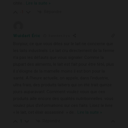
citée
…
Lire la suite »
Répondre
-1
Wuidart Éric
3 années il y a
Bonjour, ce que vous dites sur le lait ne concerne que
les laits industriels. Le lait cru directement de la ferme
n’a pas les défauts que vous signaler. Comme la
plupart des aliments, le lait est fait pour être tèté, plus
il s’éloigne de la mamelle moins il est bon pour la
santé. A l’heure actuelle, on appele, dans l’industrie,
ultra frais, des produits laitiers qui on été trait quinze
jours auparavant. Comment voulez vous que ces
produits aille encore des qualités nutritionnelles. vous
voulez plus d’informations sur ces faits. Lisez le livre
« le lait, cet élixir assassiné » de
…
Lire la suite »
Répondre
1