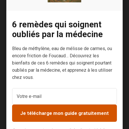
soleil. Comme mentionné précédemment,
l’exposition au soleil est une source naturelle de
vitamine D, essentielle à la santé des os.
6 remèdes qui soignent
oubliés par la médecine
Un aliment qui n’est
Bleu de méthylène, eau de mélisse de carmes, ou
pas fait pour être
encore friction de Foucaud… Découvrez les
bienfaits de ces 6 remèdes qui soignent pourtant
consommé
oubliés par la médecine, et apprenez à les utiliser
chez vous.
Enfin, de plus en plus de personnes expriment
une intolérance grandissante au lactose.
En effet, même si les nourrissons tolèrent bien
Je télécharge mon guide gratuitement
le lait maternel,
les intestins des adultes ne
sont pas faits pour digérer le lait animal
. Cela