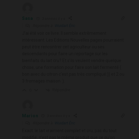
Sasa
3 années il y a
Répondre à
Wuidart Éric
J’ai été voir ce livre. Il semble extrêmement
intéressant. Les Editions Nouvelles pages pourraient
peut être rencontrer cet agriculteur ou ses
descendants pour faire un reportage sur les
bienfaits du lait cru? Et s’ils veulent vendre quelque
chose, une formation pour faire son lait fermenté (
bon avec du citron c’est pas très compliqué:)) et 2 ou
3 fromages maison :).
Répondre
0
Marion
3 années il y a
Répondre à
Wuidart Éric
Exact. le lait vraiment complet et cru, pas du tout
modifié, n’est pas le même produit que ce qu’on