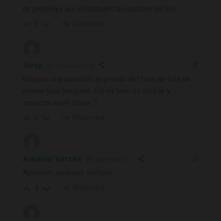
de protéines qui constituent la structure de l’os
Répondre
1
Jorjy
3 années il y a
Bonjour, une question :je prends de l huile de foie de
morue tous les jours. Est-ce bien ou dois-je y
associer autre chose ?
Répondre
0
António Várzea
3 années il y a
Aprender, aprender. Sempre
Répondre
3