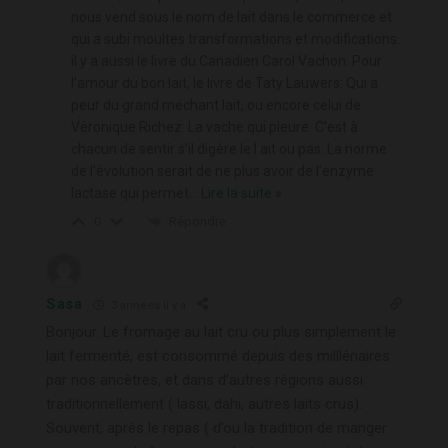
nous vend sous le nom de lait dans le commerce et
qui a subi moultes transformations et modifications.
il y a aussi le livre du Canadien Carol Vachon: Pour
l’amour du bon lait, le livre de Taty Lauwers: Qui a
peur du grand méchant lait, ou encore celui de
Véronique Richez: La vache qui pleure. C’est à
chacun de sentir s’il digère le l ait ou pas. La norme
de l’évolution serait de ne plus avoir de l’enzyme
lactase qui permet
…
Lire la suite »
Répondre
0
Sasa
3 années il y a
Bonjour. Le fromage au lait cru ou plus simplement le
lait fermenté, est consommé depuis des milllénaires
par nos ancêtres, et dans d’autres régions aussi
traditionnellement ( lassi, dahi, autres laits crus).
Souvent, après le repas ( d’ou la tradition de manger