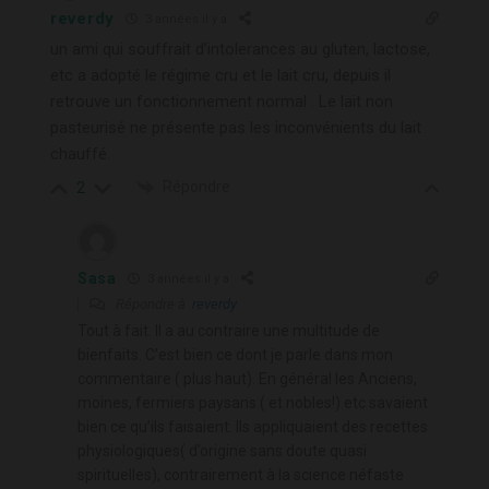
reverdy
3 années il y a
un ami qui souffrait d’intolerances au gluten, lactose,
etc a adopté le régime cru et le lait cru, depuis il
retrouve un fonctionnement normal . Le lait non
pasteurisé ne présente pas les inconvénients du lait
chauffé.
Répondre
2
Sasa
3 années il y a
Répondre à
reverdy
Tout à fait. Il a au contraire une multitude de
bienfaits. C’est bien ce dont je parle dans mon
commentaire ( plus haut). En général les Anciens,
moines, fermiers paysans ( et nobles!) etc savaient
bien ce qu’ils faisaient. Ils appliquaient des recettes
physiologiques( d’origine sans doute quasi
spirituelles), contrairement à la science néfaste