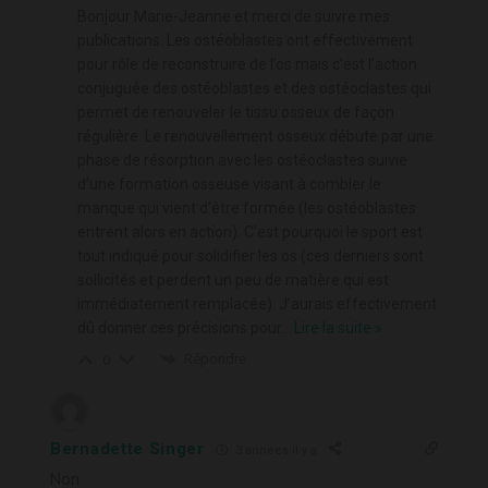
Bonjour Marie-Jeanne et merci de suivre mes
publications. Les ostéoblastes ont effectivement
pour rôle de reconstruire de l’os mais c’est l’action
conjuguée des ostéoblastes et des ostéoclastes qui
permet de renouveler le tissu osseux de façon
régulière. Le renouvellement osseux débute par une
phase de résorption avec les ostéoclastes suivie
d’une formation osseuse visant à combler le
manque qui vient d’être formée (les ostéoblastes
entrent alors en action). C’est pourquoi le sport est
tout indiqué pour solidifier les os (ces derniers sont
sollicités et perdent un peu de matière qui est
immédiatement remplacée). J’aurais effectivement
dû donner ces précisions pour
…
Lire la suite »
Répondre
0
Bernadette Singer
3 années il y a
Non