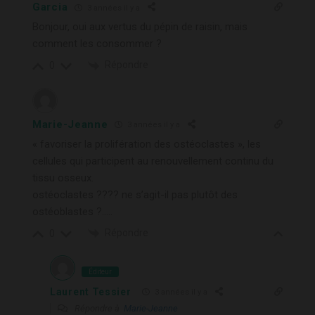
Garcia
3 années il y a
Bonjour, oui aux vertus du pépin de raisin, mais
comment les consommer ?
Répondre
0
Marie-Jeanne
3 années il y a
« favoriser la prolifération des ostéoclastes », les
cellules qui participent au renouvellement continu du
tissu osseux.
ostéoclastes ???? ne s’agit-il pas plutôt des
ostéoblastes ?…..
Répondre
0
Éditeur
Laurent Tessier
3 années il y a
Répondre à
Marie-Jeanne