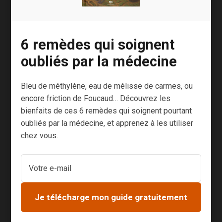
dentaires. Les OPC inhibent par
exemple la prolifération des biofilms
6 remèdes qui soignent
bactériens présents à la surface des
oubliés par la médecine
dents et stimulent la reminéralisation
4
dentaire
.
Bleu de méthylène, eau de mélisse de carmes, ou
Fragilité osseuse.
D’autres études
encore friction de Foucaud… Découvrez les
bienfaits de ces 6 remèdes qui soignent pourtant
ont mis en avant la capacité des OPC à
oubliés par la médecine, et apprenez à les utiliser
favoriser la prolifération des
chez vous.
5
ostéoclastes
, les cellules qui
participent au renouvellement continu
du tissu osseux.
Cancer.
Les composés phénoliques
Je télécharge mon guide gratuitement
des OPC présentent une activité