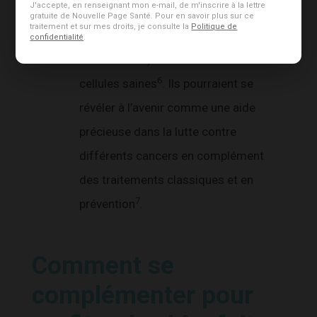
J'accepte, en renseignant mon e-mail, de m'inscrire à la lettre
cytotoxique contre les cellules
gratuite de Nouvelle Page Santé. Pour en savoir plus sur ce
traitement et sur mes droits, je consulte la
Politique de
tumorales (ils détruisent les cellules
confidentialité
.
cancéreuses) sans affecter les
6
cellules saines
. Ils pourraient se
révéler à l’avenir comme une aide
précieuse dans la lutte contre
différents cancers en complément
des traitements classiques et en
7
prévention
.
Comment se
complémenter pour