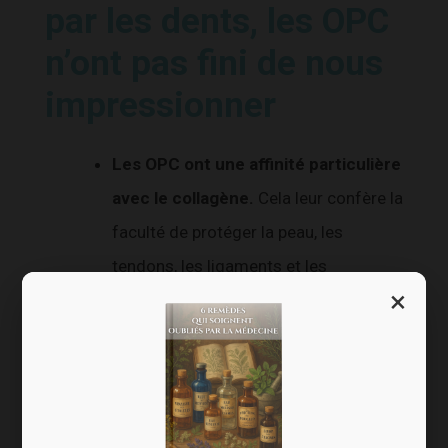
par les dents, les OPC
n’ont pas fini de nous
impressionner
Les OPC ont une affinité particulière
avec le collagène.
Cela leur confère la
faculté de protéger la peau, les
tendons, les ligaments et les
×
cartilages, mais aussi de fortifier les
cheveux et les ongles.
Santé dentaire.
Dans l’ensemble, les
études ont retenu de réelles propriétés
favorisant la prévention des caries