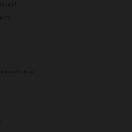
tructif !
quête.
 accusations qu’il
;