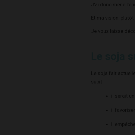
J’ai donc mené l’en
Et ma vision, plutôt
Je vous laisse déco
Le soja s
Le soja fait actuel
subit :
il serait u
il favorise
il empêche