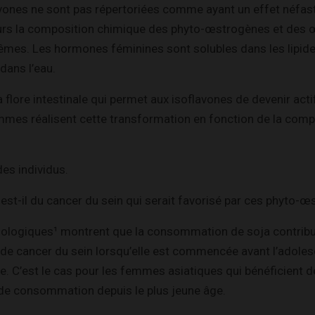
lavones ne sont pas répertoriées comme ayant un effet néfas
leurs la composition chimique des phyto-œstrogènes et des
êmes. Les hormones féminines sont solubles dans les lipides
dans l’eau.
a flore intestinale qui permet aux isoflavones de devenir act
es réalisent cette transformation en fonction de la compo
es individus.
 est-il du cancer du sein qui serait favorisé par ces phyto-
ologiques¹ montrent que la consommation de soja contribue
 de cancer du sein lorsqu’elle est commencée avant l’adole
vie. C’est le cas pour les femmes asiatiques qui bénéficient d
nde consommation depuis le plus jeune âge.