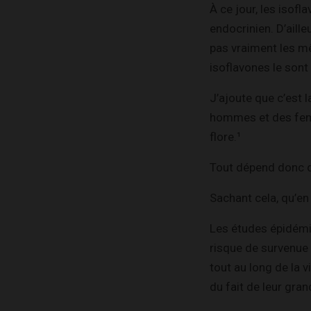
À ce jour, les isof
endocrinien. D’ail
pas vraiment les m
isoflavones le sont 
J’ajoute que c’est l
hommes et des femm
flore.¹
Tout dépend donc d
Sachant cela, qu’en
Les études épidémi
risque de survenue
tout au long de la 
du fait de leur gra