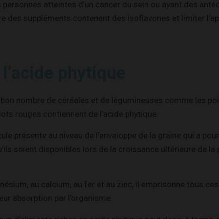
 personnes atteintes d’un cancer du sein ou ayant des anté
re des suppléments contenant des isoflavones et limiter l’ap
 l’acide phytique
i bon nombre de céréales et de légumineuses comme les pois
icots rouges contiennent de l’acide phytique.
cule présente au niveau de l’enveloppe de la graine qui a pour
u’ils soient disponibles lors de la croissance ultérieure de l
nésium, au calcium, au fer et au zinc, il emprisonne tous ces
ur absorption par l’organisme.