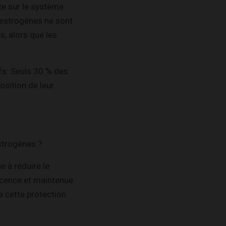
te sur le système
 œstrogènes ne sont
, alors que les
ifs. Seuls 30 % des
sition de leur
œstrogènes ?
 à réduire le
scence et maintenue
e cette protection