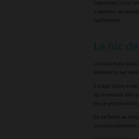
Cependant, pour les
s’abstenir de prend
isoflavones.
Le hic de
Le soja, mais auss
lentilles ou les har
Il s’agit d’une molé
les minéraux afin q
de sa germination).
En se fixant au mag
considérablement le