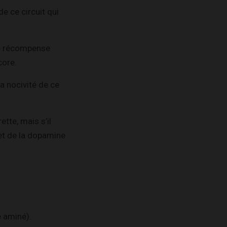
de ce circuit qui
de récompense
core.
a nocivité de ce
tte, mais s’il
et de la dopamine
e aminé).