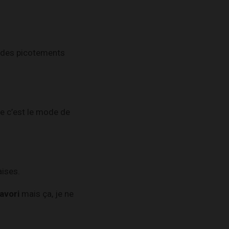
r des picotements
ue c’est le mode de
aises.
avori
mais ça, je ne