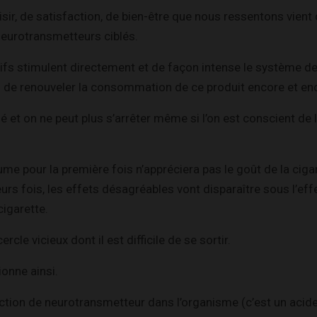
sir, de satisfaction, de bien-être que nous ressentons vient 
neurotransmetteurs ciblés.
tifs stimulent directement et de façon intense le système 
n de renouveler la consommation de ce produit encore et en
é et on ne peut plus s’arrêter même si l’on est conscient de l
me pour la première fois n’appréciera pas le goût de la cigare
s fois, les effets désagréables vont disparaître sous l’eff
igarette.
ercle vicieux dont il est difficile de se sortir.
onne ainsi.
nction de neurotransmetteur dans l’organisme (c’est un acid