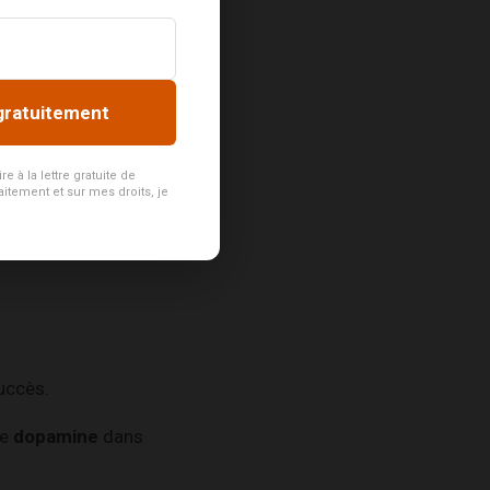
iennent subissent
u les cuissons
gratuitement
e dans les
 à la lettre gratuite de
aitement et sur mes droits, je
uccès.
de
dopamine
dans