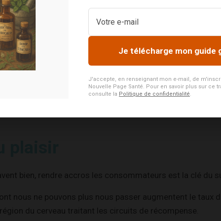
 sa saveur soit révélée il faut que les aliments qui en cont
mations comme la fermentation, la maturation, le séchage o
Je télécharge mon guide 
simple et la plus utilisée reste un ajout artificiel de glutamat
J'accepte, en renseignant mon e-mail, de m'inscrire
Nouvelle Page Santé. Pour en savoir plus sur ce tr
consulte la
Politique de confidentialité
.
s surpris si je vous dis que les abus sont fréquents…
u plaisir
savent bien, rendre accros les consommateurs est la clé du s
dont nous ne pouvons plus nous passer augmentent le taux 
région du cerveau traitant les circuits de récompense.