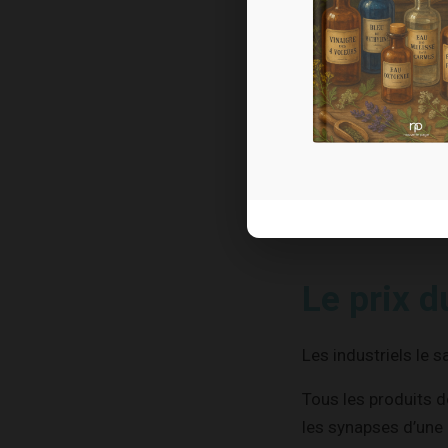
Cependant, pour que
certaines transfor
longues.
La solution la plus 
préparations.
Et vous ne serez pa
Le prix d
Les industriels le 
Tous les produits 
les synapses d’une 