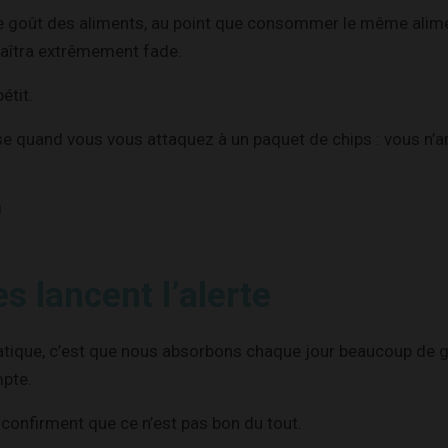
 le goût des aliments, au point que consommer le même alim
aîtra extrêmement fade.
pétit.
se quand vous vous attaquez à un paquet de chips : vous n’a
!
s lancent l’alerte
atique, c’est que nous absorbons chaque jour beaucoup de 
pte.
 confirment que ce n’est pas bon du tout.