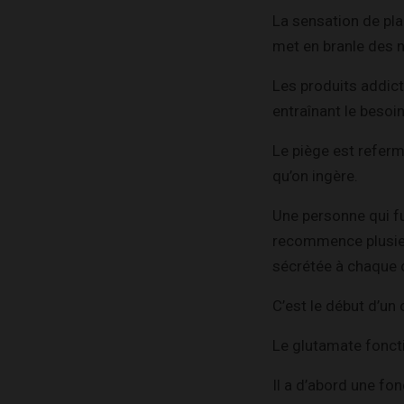
La sensation de plai
met en branle des 
Les produits addic
entraînant le besoi
Le piège est referm
qu’on ingère.
Une personne qui fu
recommence plusieur
sécrétée à chaque c
C’est le début d’un c
Le glutamate foncti
Il a d’abord une fo