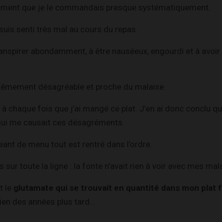
lement que je le commandais presque systématiquement.
 suis senti très mal au cours du repas.
ranspirer abondamment, à être nauséeux, engourdi et à avoi
rêmement désagréable et proche du malaise.
t à chaque fois que j’ai mangé ce plat. J’en ai donc conclu q
 qui me causait ces désagréments.
geant de menu tout est rentré dans l’ordre.
sur toute la ligne : la fonte n’avait rien à voir avec mes mal
t le
glutamate qui se trouvait en quantité dans mon plat f
bien des années plus tard…