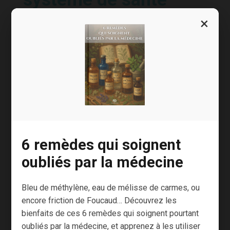
×
Pendant la crise du Covid-19, les acteurs de
santé de terrain ont montré leur capacité à
s’organiser sans que l’on ait besoin de leur
expliquer leur métier.
Tirons-en les bonnes leçons.
On parle beaucoup de maladie en France, mais
peut-être est-il temps de parler de santé.
6 remèdes qui soignent
L’administration gère des budgets, la santé
oubliés par la médecine
publique, comme son nom l’indique, devrait
gérer la santé.
Bleu de méthylène, eau de mélisse de carmes, ou
encore friction de Foucaud… Découvrez les
La santé est l’affaire de tous. L’administration,
bienfaits de ces 6 remèdes qui soignent pourtant
dont le rôle doit être de faciliter l’accès aux
oubliés par la médecine, et apprenez à les utiliser