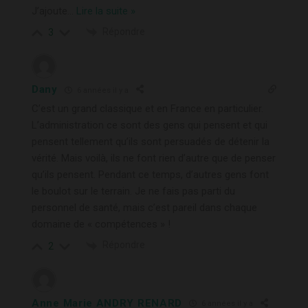
J’ajoute
…
Lire la suite »
Répondre
3
Dany
6 années il y a
C’est un grand classique et en France en particulier.
L’administration ce sont des gens qui pensent et qui
pensent tellement qu’ils sont persuadés de détenir la
vérité. Mais voilà, ils ne font rien d’autre que de penser
qu’ils pensent. Pendant ce temps, d’autres gens font
le boulot sur le terrain. Je ne fais pas parti du
personnel de santé, mais c’est pareil dans chaque
domaine de « compétences » !
Répondre
2
Anne Marie ANDRY RENARD
6 années il y a