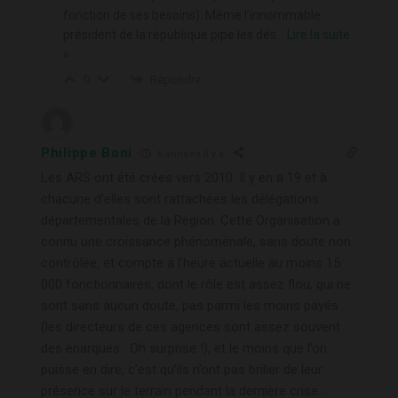
fonction de ses besoins). Même l’innommable
président de la république pipe les dés
…
Lire la suite
»
Répondre
0
Philippe Boni
6 années il y a
Les ARS ont été crées vers 2010. Il y en a 19 et à
chacune d’elles sont rattachées les délégations
départementales de la Région. Cette Organisation a
connu une croissance phénoménale, sans doute non
contrôlée, et compte à l’heure actuelle au moins 15
000 fonctionnaires, dont le rôle est assez flou, qui ne
sont sans aucun doute, pas parmi les moins payés
(les directeurs de ces agences sont assez souvent
des énarques : Oh surprise !), et le moins que l’on
puisse en dire, c’est qu’ils n’ont pas briller de leur
présence sur le terrain pendant la dernière crise..