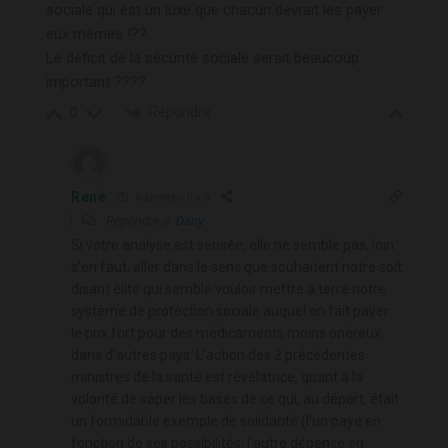
sociale qui est un luxe que chacun devrait les payer
eux mêmes !??
Le déficit de la sécurité sociale serait beaucoup
important ????
Répondre
0
René
6 années il y a
Répondre à
Dany
Si votre analyse est sensée, elle ne semble pas, loin
s’en faut, aller dans le sens que souhaitent notre soit
disant élite qui semble vouloir mettre à terre notre
système de protection sociale auquel on fait payer
le prix fort pour des médicaments moins onéreux
dans d’autres pays. L’action des 2 précédentes
ministres de la santé est révélatrice, quant à la
volonté de saper les bases de ce qui, au départ, était
un formidable exemple de solidarité (l’un paye en
fonction de ses possibilités, l’autre dépense en