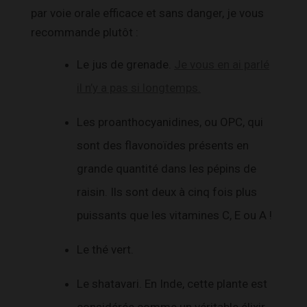
par voie orale efficace et sans danger, je vous
recommande plutôt :
Le jus de grenade.
Je vous en ai parlé
il n’y a pas si longtemps.
Les proanthocyanidines, ou OPC, qui
sont des flavonoïdes présents en
grande quantité dans les pépins de
raisin. Ils sont deux à cinq fois plus
puissants que les vitamines C, E ou A !
Le thé vert.
Le shatavari. En Inde, cette plante est
considérée comme un véritable élixir