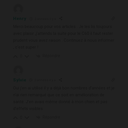
Henry
2 années il y a
Merci beaucoup pour vos articles . Je les lis toujours
avec plaisir ,j’attends la suite pour le C60 il faut rester
prudent vous avez raison . Continuez à nous informer
, c’est super !
Répondre
0
Sylvie
2 années il y a
Oui j’en ai utilisé il y a déjà bon nombres d’années et je
n’ai rien remarqué que ce soit en amélioration de
santé. J’en avais même donné à mon chien et pas
d’effets visibles
Répondre
0