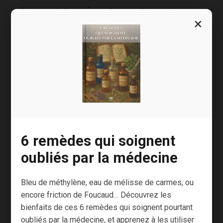
Une simulation informatique a été menée par
×
l’Université de Calgary pour tenter d’évaluer la
toxicité des particules de C60.
Les résultats ont été publiés dans
Nature
5,6
Nanotechnology
.
Les chercheurs estiment qu’à des
concentrations élevées les molécules de C60
pourraient se rassembler à l’intérieur des
6 remèdes qui soignent
cellules et causer des dommages.
oubliés par la médecine
Certes, d’autres auteurs tempèrent déjà ces
résultats, mais retenons que la méfiance reste
Bleu de méthylène, eau de mélisse de carmes, ou
de mise tant que des expérimentations plus
encore friction de Foucaud… Découvrez les
poussées n’auront pas été conduites.
bienfaits de ces 6 remèdes qui soignent pourtant
oubliés par la médecine, et apprenez à les utiliser