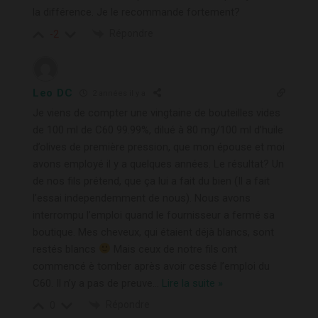
la différence. Je le recommande fortement?
Répondre
-2
Leo DC
2 années il y a
Je viens de compter une vingtaine de bouteilles vides
de 100 ml de C60 99.99%, dilué à 80 mg/100 ml d’huile
d’olives de première pression, que mon épouse et moi
avons employé il y a quelques années. Le résultat? Un
de nos fils prétend, que ça lui a fait du bien (Il a fait
l’essai independemment de nous). Nous avons
interrompu l’emploi quand le fournisseur a fermé sa
boutique. Mes cheveux, qui étaient déjà blancs, sont
restés blancs
Mais ceux de notre fils ont
commencé è tomber après avoir cessé l’emploi du
C60. Il n’y a pas de preuve
…
Lire la suite »
Répondre
0