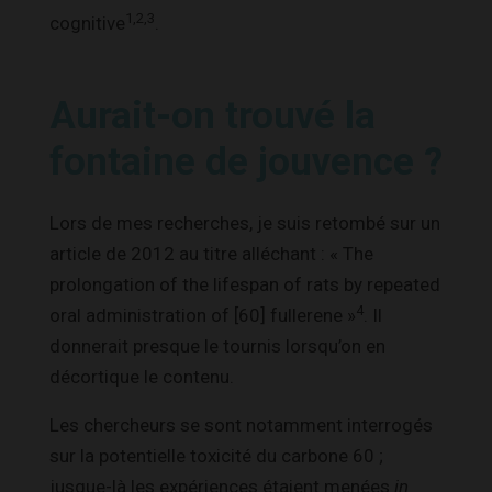
1,2,3
cognitive
.
Aurait-on trouvé la
fontaine de jouvence ?
Lors de mes recherches, je suis retombé sur un
article de 2012 au titre alléchant : « The
prolongation of the lifespan of rats by repeated
4
oral administration of [60] fullerene »
. Il
donnerait presque le tournis lorsqu’on en
décortique le contenu.
Les chercheurs se sont notamment interrogés
sur la potentielle toxicité du carbone 60 ;
jusque-là les expériences étaient menées
in