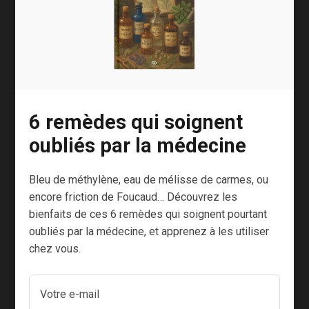
stratégie anti-âge.
Et tout cela est possible avec un simple jus de
grenade… Je trouve tout cela fascinant ! Il reste
toutefois une condition essentielle : avoir une
bonne santé intestinale.
6 remèdes qui soignent
Un inconvénient transformé en opportunité
oubliés par la médecine
commerciale par certains laboratoires qui
développent désormais des compléments
Bleu de méthylène, eau de mélisse de carmes, ou
alimentaires à base d’urolithine A
encore friction de Foucaud… Découvrez les
14
postbiotique.
bienfaits de ces 6 remèdes qui soignent pourtant
oubliés par la médecine, et apprenez à les utiliser
chez vous.
Le secret d’un bon jus
de grenade