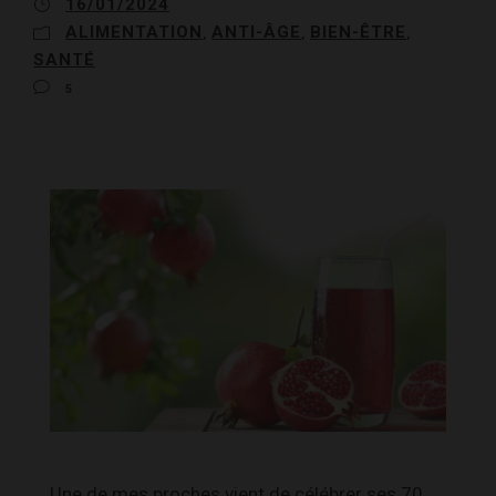
16/01/2024
ALIMENTATION
ANTI-ÂGE
BIEN-ÊTRE
,
,
,
SANTÉ
5
Une de mes proches vient de célébrer ses 70