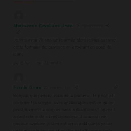
Marinacce Cavallace Jean
2 années il y a
Je vais avoir 70 ans cette année alors je vais essayer
cette fontaine de jouvence en espérant un coup de
jeune
Répondre
0
Farida Grine
2 années il y a
Bonjour, que pensez vous de la bacterie. H. pylori et
comment la soigner sans antibiotiques est ce qu on
peutl vraiment la soigner sans antibiotiques? on me l
a dectecte suite a unefibroscopie. J ai aussi une
gastrite avancee. justement on m a dit que la pelure
de la grenade sechee etmoulue est efficace pour la