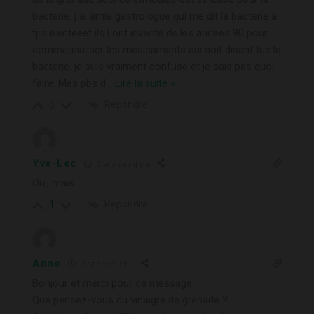
bacterie. j ai amie gastrologue qui me dit la bacterie a
tjrs exicteeet ils l ont invente ds les annees 90 pour
commercialiser les medicaments qui soit disant tue la
bacterie. je suis vraiment confuse et je sais pas quoi
faire. Mes pbs d
…
Lire la suite »
Répondre
0
Yve-Lec
2 années il y a
Oui, mais.
Répondre
1
Anne
2 années il y a
Bonjour et merci pour ce message.
Que pensez-vous du vinaigre de grenade ?