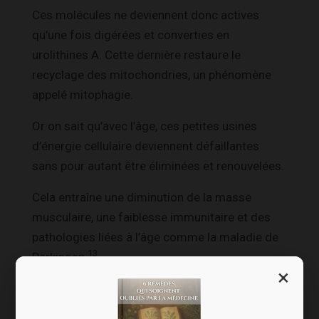
Ces molécules ne deviennent donc actives
qu’une fois digérées et converties en
urolithines A. Cette dernière restaure le
recyclage des mitochondries, un phénomène
appelé mitophagie.
Or on sait qu’avec l’âge, ces petites usines
d’énergie cellulaire deviennent défaillantes
sans pour autant être éliminées et renouvelées.
Cela entraîne une diminution de la masse
musculaire, une faiblesse immunitaire et des
pathologies liées à l’âge comme la maladie de
13
Parkinson.
×
Bref, favoriser la mitophagie pour le maintien
des cellules en bonne santé est une super