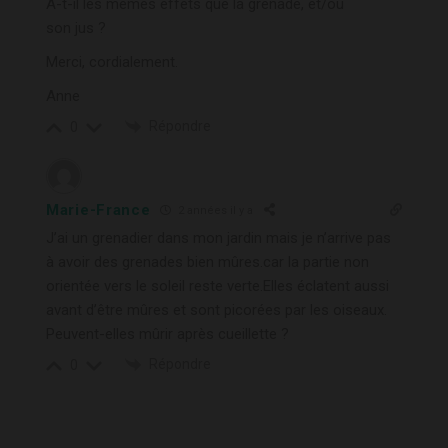
A-t-il les mêmes effets que la grenade, et/ou
son jus ?
Merci, cordialement.
Anne
Répondre
0
Marie-France
2 années il y a
J’ai un grenadier dans mon jardin mais je n’arrive pas
à avoir des grenades bien mûres.car la partie non
orientée vers le soleil reste verte.Elles éclatent aussi
avant d’être mûres et sont picorées par les oiseaux.
Peuvent-elles mûrir après cueillette ?
Répondre
0