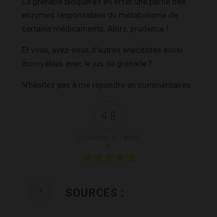
La grenade bloquerait en effet une partie des
enzymes responsables du métabolisme de
certains médicaments. Alors, prudence !
Et vous, avez-vous d’autres anecdotes aussi
incroyables avec le jus de grenade ?
N’hésitez pas à me répondre en commentaires.
4.8
Évaluation de l'articl
e
SOURCES :