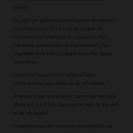
1
santé
.
Ce qui n’est guère étonnant quand on connaît
2,3
sa composition.
Ce fruit de longue vie
renferme des vitamines (C, groupe B), des
minéraux (essentiellement potassium), des
oligoéléments (zinc, manganèse), des fibres
insolubles…
Et surtout de puissants antioxydants :
4
anthocyanes, punicalagines et j’en passe…
À tel point que son pouvoir contre les radicaux
libres est 3 à 4 fois supérieur à celui du thé vert
et du vin rouge !
Voilà pourquoi sa consommation permet de