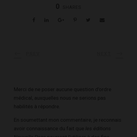
0
SHARES
PREV
NEXT
Merci de ne poser aucune question d’ordre
médical, auxquelles nous ne serions pas
habilités à répondre.
En soumettant mon commentaire, je reconnais
avoir connaissance du fait que
les éditions
Nouvelle Page
pourront l’utiliser à des fins