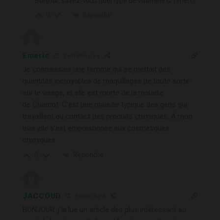
Bonjour, savez-vous quel type de vitamine C ? merci
Répondre
0
Emeric
2 années il y a
Je connaissais une femme qui se mettait des
quantités incroyables de maquillages de toute sorte
sur le visage, et elle est morte de la maladie
de
Charcot
. C’est une maladie typique des gens qui
travaillent au contact des produits chimiques. A mon
avis elle s’est empoisonnée aux cosmétiques
chimiques
Répondre
0
JACCOUD
9 mois il y a
BONJOUR ,j’ai lue un article des plus intéressant au