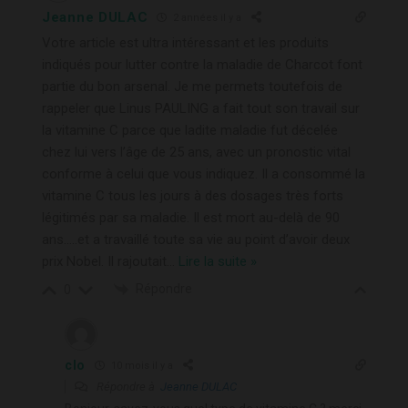
Jeanne DULAC
2 années il y a
Votre article est ultra intéressant et les produits
indiqués pour lutter contre la maladie de Charcot font
partie du bon arsenal. Je me permets toutefois de
rappeler que Linus PAULING a fait tout son travail sur
la vitamine C parce que ladite maladie fut décelée
chez lui vers l’âge de 25 ans, avec un pronostic vital
conforme à celui que vous indiquez. Il a consommé la
vitamine C tous les jours à des dosages très forts
légitimés par sa maladie. Il est mort au-delà de 90
ans…..et a travaillé toute sa vie au point d’avoir deux
prix Nobel. Il rajoutait
…
Lire la suite »
Répondre
0
clo
10 mois il y a
Répondre à
Jeanne DULAC