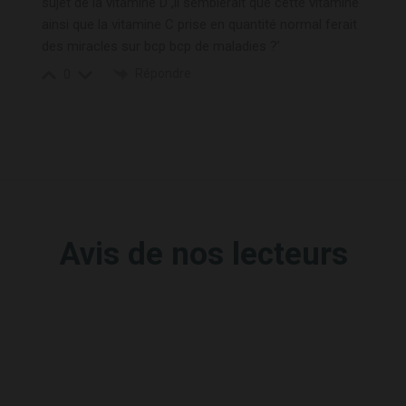
sujet de la vitamine D ,il semblerait que cette vitamine
ainsi que la vitamine C prise en quantité normal ferait
des miracles sur bcp bcp de maladies ?’
Répondre
0
Avis de nos lecteurs