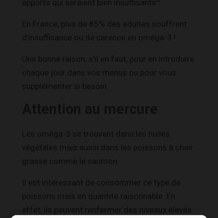
4
apports qui seraient bien insuffisants
.
En France, plus de 85% des adultes souffrent
d’insuffisance ou de carence en oméga-3 !
Une bonne raison, s’il en faut, pour en introduire
chaque jour dans vos menus ou pour vous
supplémenter si besoin.
Attention au mercure
Les oméga-3 se trouvent dans les huiles
végétales mais aussi dans les poissons à chair
grasse comme le saumon.
Il est intéressant de consommer ce type de
poissons mais en quantité raisonnable. En
effet, ils peuvent renfermer des niveaux élevés