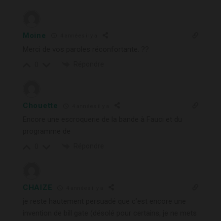
Moine
4 années il y a
Merci de vos paroles réconfortante. ??
Répondre
0
Chouette
4 années il y a
Encore une escroquerie de la bande à Fauci et du
programme de
Répondre
0
CHAIZE
4 années il y a
je reste hautement persuadé que c’est encore une
invention de bill gate (désolé pour certains, je ne mets