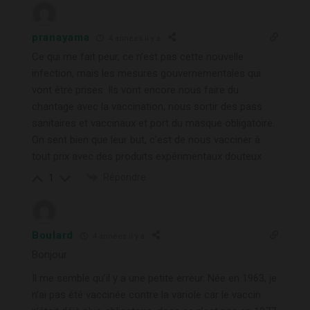
pranayama
4 années il y a
Ce qui me fait peur, ce n’est pas cette nouvelle
infection, mais les mesures gouvernementales qui
vont être prises. Ils vont encore nous faire du
chantage avec la vaccination, nous sortir des pass
sanitaires et vaccinaux et port du masque obligatoire.
On sent bien que leur but, c’est de nous vacciner à
tout prix avec des produits expérimentaux douteux
Répondre
1
Boulard
4 années il y a
Bonjour
Il me semble qu’il y a une petite erreur. Née en 1963, je
n’ai pas été vaccinée contre la variole car le vaccin