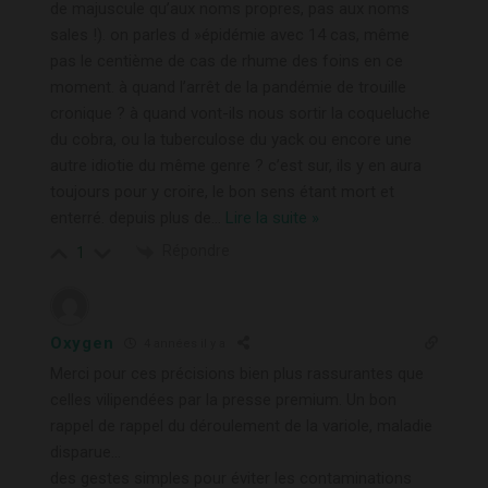
de majuscule qu’aux noms propres, pas aux noms
sales !). on parles d »épidémie avec 14 cas, même
pas le centième de cas de rhume des foins en ce
moment. à quand l’arrêt de la pandémie de trouille
cronique ? à quand vont-ils nous sortir la coqueluche
du cobra, ou la tuberculose du yack ou encore une
autre idiotie du même genre ? c’est sur, ils y en aura
toujours pour y croire, le bon sens étant mort et
enterré. depuis plus de
…
Lire la suite »
Répondre
1
Oxygen
4 années il y a
Merci pour ces précisions bien plus rassurantes que
celles vilipendées par la presse premium. Un bon
rappel de rappel du déroulement de la variole, maladie
disparue…
des gestes simples pour éviter les contaminations