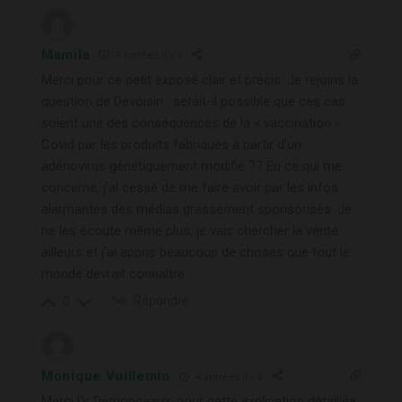
Mamila
4 années il y a
Merci pour ce petit exposé clair et précis. Je rejoins la
question de Devoisin : serait-il possible que ces cas
soient une des conséquences de la « vaccination »
Covid par les produits fabriqués à partir d’un
adénovirus génétiquement modifié ?? En ce qui me
concerne, j’ai cessé de me faire avoir par les infos
alarmantes des médias grassement sponsorisés. Je
ne les écoute même plus, je vais chercher la vérité
ailleurs et j’ai appris beaucoup de choses que tout le
monde devrait connaître.
Répondre
0
Monique Vuillemin
4 années il y a
Merci Dr Demonceaux, pour cette explication détaillée