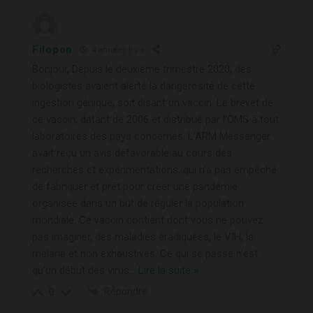
Filopon
4 années il y a
Bonjour, Depuis le deuxième trimestre 2020, des
biologistes avaient alerté la dangerosité de cette
ingestion génique, soit disant un vaccin. Le brevet de
ce vaccin, datant de 2006 et distribué par l’OMS à tout
laboratoires des pays concernés. L’ARM Messenger
avait reçu un avis défavorable au cours des
recherches et expérimentations, qui n’a pas empêché
de fabriquer et prêt pour créer une pandémie
organisée dans un but de réguler la population
mondiale. Ce vaccin contient dont vous ne pouvez
pas imaginer, des maladies éradiquées, le VIH, la
malaria et non exhaustives. Ce qui se passe n’est
qu’un début des virus
…
Lire la suite »
Répondre
0