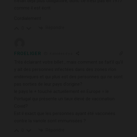
n’était déjà plus obligatoire, donc ce n’est pas en 1977
comme il est écrit.
Cordialement
Répondre
0
FROELIGER
4 années il y a
Très éclairant votre billet , mais comment se fait’il qu’il
y ait des personnes infectées dans des zones n’on
endémiques et qui plus est des personnes qui ne sont
pas sorties de leur pays d’origine?
le pays le + touché actuellement en Europe = le
Portugal qui présente un taux élevé de vaccination
Covid?
Est il exact que les personnes ayant été vaccinées
contre la variole sont immunisées ?
Répondre
0