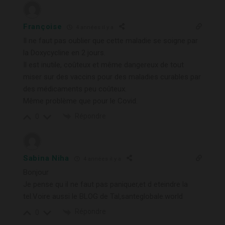
Françoise
4 années il y a
Il ne faut pas oublier que cette maladie se soigne par
la Doxycycline en 2 jours.
Il est inutile, coûteux et même dangereux de tout
miser sur des vaccins pour des maladies curables par
des médicaments peu coûteux.
Même problème que pour le Covid.
Répondre
0
Sabina Niha
4 années il y a
Bonjour
Je pense qu il ne faut pas paniquer,et d eteindre la
tel.Voire aussi le BLOG de Tal,santeglobale.world
Répondre
0