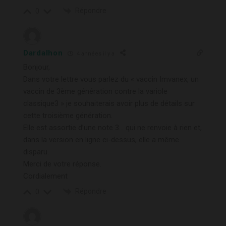
Répondre
0
Dardalhon
4 années il y a
Bonjour,
Dans votre lettre vous parlez du « vaccin Imvanex, un
vaccin de 3ème génération contre la variole
classique3 » je souhaiterais avoir plus de détails sur
cette troisième génération.
Elle est assortie d’une note 3… qui ne renvoie à rien et,
dans la version en ligne ci-dessus, elle a même
disparu.
Merci de votre réponse.
Cordialement
Répondre
0