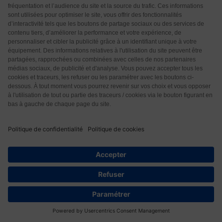
Répondre
0
Isa
4 années il y a
Adénovirus du singe : base des vaccins j&j et
astrazeneca??
Répondre
0
Hélène GUIOT
4 années il y a
Il n’y a qu’une solution : couper sa télé et brancher sa
cervelle. Bon dans ce cas là le vaccin est fiable je
pense
Et puis la contamination est plus facile à éviter que
37
pour la grippe, je ne parle même pas du 19.
La question est : est-ce les vaccins contre la variole
qu’on a reçus petits enfants (j’ai 60 ans) sont encore