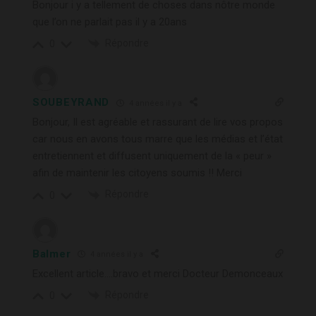
Bonjour i y a tellement de choses dans nôtre monde
que l’on ne parlait pas il y a 20ans
Répondre
0
SOUBEYRAND
4 années il y a
Bonjour, Il est agréable et rassurant de lire vos propos
car nous en avons tous marre que les médias et l’état
entretiennent et diffusent uniquement de la « peur »
afin de maintenir les citoyens soumis !! Merci
Répondre
0
Balmer
4 années il y a
Excellent article….bravo et merci Docteur Demonceaux
Répondre
0