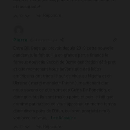
et rassurante!
Répondre
0
Pierre
4 années il y a
Entre Bill Gaga qui prevoit depuis 2019 cette nouvelle
pandemie, le fait qu il a en grande partie financé le
fameux nouveau vaccin de 3eme generation déjà pret,
et que maintenant nous savons que des labos
americains ont tracaillé sur ce virus au Nigeria et en
Ukraine ( merci monsieur Putine ), maintenant que
nous savons ce que sont des Gains De Fonction, et
dans quel but ils sont mis au point, et puis le fait que
comme par hazard ce virus apprarait en meme temps
dans divers pays de l’Otan, qui n’ont pourtant rien à
voir avec ce virus,
…
Lire la suite »
Répondre
0