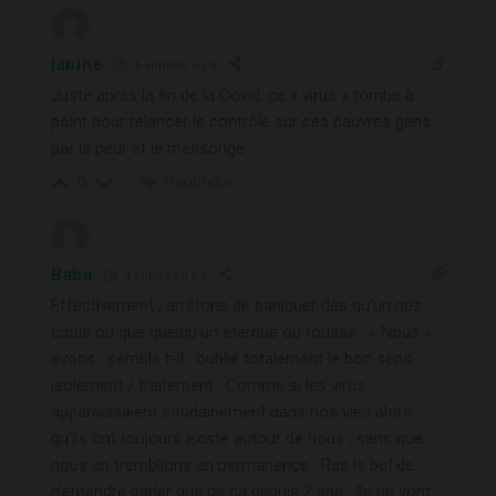
janine
4 années il y a
Juste après la fin de la Covid, ce « virus » tombe à
point pour relancer le contrôle sur ces pauvres gens
par la peur et le mensonge
Répondre
0
Baba
4 années il y a
Effectivement , arrêtons de paniquer dès qu’un nez
coule ou que quelqu’un éternue ou tousse . « Nous »
avons , semble t-il , oublié totalement le bon sens :
isolement / traitement . Comme si les virus
apparaissaient soudainement dans nos vies alors
qu’ils ont toujours existé autour de nous , sans que
nous en tremblions en permanence . Ras le bol de
n’entendre parler que de ça depuis 2 ans . Ils ne vont