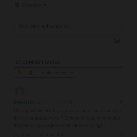
S’abonner
37
COMMENTAIRES
Le plus ancien
Devoisin
4 années il y a
Un rapport avec l’adenovirus du singe trouvé dans les
injections astrazeneca ? Et dans ce cas ce serait les
injectés qui propageraient la variole du singe !
Répondre
2