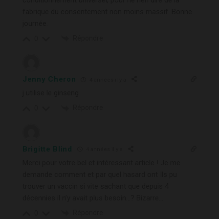
fabrique du consentement non moins massif. Bonne
journée.
Répondre
0
Jenny Cheron
4 années il y a
j utilise le ginseng
Répondre
0
Brigitte Blind
4 années il y a
Merci pour votre bel et intéressant article ! Je me
demande comment et par quel hasard ont Ils pu
trouver un vaccin si vite sachant que depuis 4
décennies il n’y avait plus besoin…? Bizarre…
Répondre
0