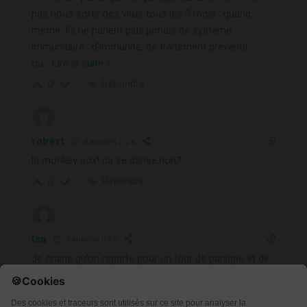
pas nous sortir des virus tous les 3 mois , quand
même. Ils ne parlent plus jamais de système
immunitaire , d’immunité, de traitement préventif
ou
…
Lire la suite »
Répondre
0
robert
4 années il y a
la monkey pox! ca se danse,non?
Répondre
0
Isa
4 années il y a
Je crains qu’on reparte pour un tour de panique et de
peur, pour nous détourner de la préservation de nos
droits et en plus de notre argent!