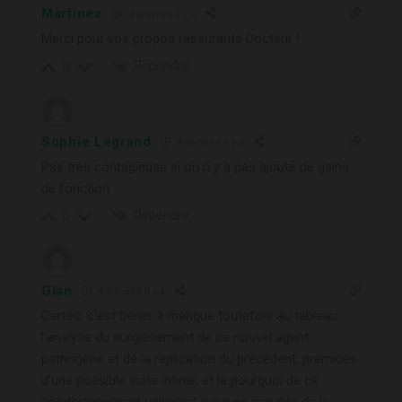
Martinez
4 années il y a
Merci pour vos propos rassurants Docteur !
Répondre
0
Sophie Legrand
4 années il y a
Pas très contagieuse si on n y a pas ajouté de gains
de fonction ..
Répondre
0
Gian
4 années il y a
Certes, c’est bénin. Il manque toutefois au tableau
l’analyse du surgissement de ce nouvel agent
pathogène et de la réplication du précédent, prémices
d’une possible suite infinie, et le pourquoi de ce
conditionnement universel, pour ne rien dire de la