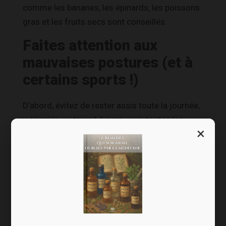
comme les bananes, les épinards, les poissons
gras et les fruits secs sont conseillés.
Faites attention aux
mauvaises postures (et à
certains sports !)
D’abord, évitez de rester assis toute la journée,
y compris au travail. Levez-vous toutes les
×
heures pour marcher un peu.
Ensuite, rappelez-vous que quand on exerce
trop de pression sur les muscles du plancher
pelvien, cela les fragilise.
Si vous devez porter des charges lourdes,
pensez à bien contracter votre périnée.