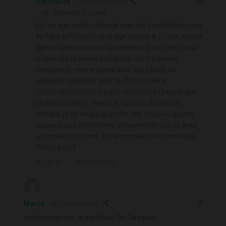
Ghislaine
2 années il y a
Répondre à
Joëlle
Est-ce que cette methode avec les bandelettes peut
se faire a n’importe quel âge ,meme a 77 ans, meme
apres l’operation pour l’installation d’un ´mesh’ pour
suspendre la vessie prolapsée ,qui n’a jamais
fonctionné, même apres avoir eté injecté de
plusieurs injections avec du Botox, meme
l’electrostimulation n’a pas fonctionné ! Depuis que
j’ai fait installé le ´mesh’, je fais bcp d’infection
urinaire, je ne veux pas porter des couches qui me
causera plus d’infections urinaires! Merci si vs avez
un conseil pour moi! Je ne connais pas la methode
DeGasquet ?
Répondre
0
Marie
2 années il y a
rééducation par la méthode De Gasquet