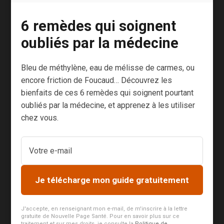
Ce conseil est par ailleurs valable lors de toute
6 remèdes qui soignent
pratique sportive mobilisant les abdominaux.
oubliés par la médecine
Le vélo pratiqué à outrance peut fragiliser le
périnée et d’autres activités comme la course à
Bleu de méthylène, eau de mélisse de carmes, ou
pied, la corde à sauter ou le trampoline lui font
encore friction de Foucaud… Découvrez les
bienfaits de ces 6 remèdes qui soignent pourtant
subir le poids des organes pelviens lors de
oubliés par la médecine, et apprenez à les utiliser
chaque impulsion.
chez vous.
À éviter donc.
À l’inverse, le
yoga,
en renforçant les muscles
du plancher pelvien, est
un
excellent allié
pour
Je télécharge mon guide gratuitement
traiter l’incontinence urinaire !
J'accepte, en renseignant mon e-mail, de m'inscrire à la lettre
gratuite de Nouvelle Page Santé. Pour en savoir plus sur ce
traitement et sur mes droits, je consulte la
Politique de