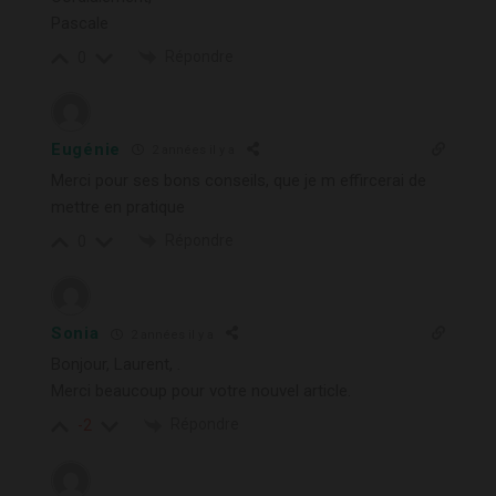
Pascale
Répondre
0
Eugénie
2 années il y a
Merci pour ses bons conseils, que je m effircerai de
mettre en pratique
Répondre
0
Sonia
2 années il y a
Bonjour, Laurent, .
Merci beaucoup pour votre nouvel article.
Répondre
-2