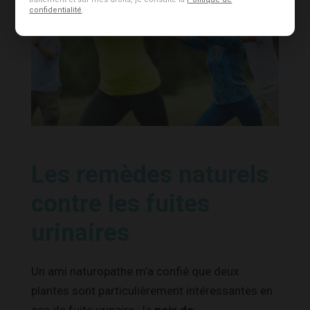
confidentialité
.
Les remèdes naturels
contre les fuites
urinaires
Un ami naturopathe m’a confié que deux
plantes sont particulièrement intéressantes en
cas de fuite urinaire : la
noix de