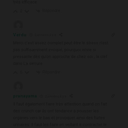
très efficace
Répondre
0
Verdu
2 années il y a
Merci c’est assez complet peut être le stress n’est
pas suffisamment evoqué, pourquoi envie si
pressante dès qu’on approche de chez soi , la clef
dans La serrure
Répondre
0
pranayama
2 années il y a
Il faut également faire très attention quand on fait
des crunch car ils ont tendance à pousser les
organes vers le bas et provoquer ainsi des fuites
urinaires. Il faut les faire en veillant à contracter le