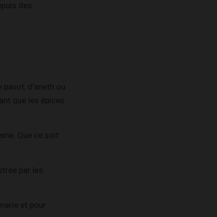
epuis des
 pavot, d’aneth ou
ant que les épices
ine. Que ce soit
trée par les
merie et pour