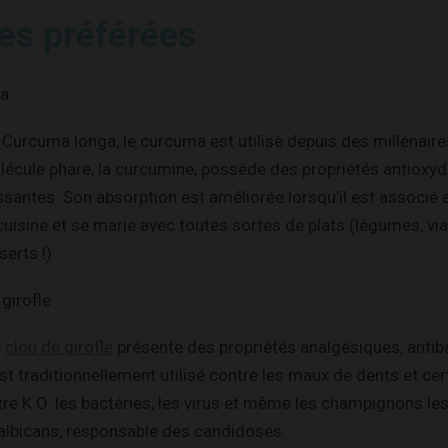
es préférées
ma
 Curcuma longa, le curcuma est utilisé depuis des millénair
écule phare, la curcumine, possède des propriétés antioxyda
santes. Son absorption est améliorée lorsqu’il est associé
cuisine et se marie avec toutes sortes de plats (légumes, vi
erts !)
 girofle
e
clou de girofle
présente des propriétés analgésiques, antiba
st traditionnellement utilisé contre les maux de dents et cert
re K.O. les bactéries, les virus et même les champignons les
lbicans, responsable des candidoses.