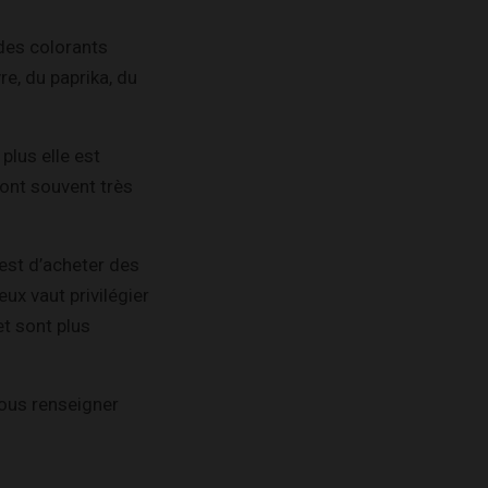
 des colorants
re, du paprika, du
plus elle est
ont souvent très
 est d’acheter des
ux vaut privilégier
et sont plus
vous renseigner