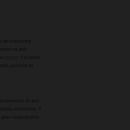
es en médecine
ntes et anti-
 au
poivre
. Il s’utilise
ande, poisson et
ctériennes et anti-
aines infections. Il
 plus récalcitrants