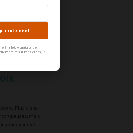
 des matières
gratuitement
tifique croissant.
lammatoires ou
 à la lettre gratuite de
aitement et sur mes droits, je
hoix
blème. Plus d’une
es trompeuses, mais
 ou masquer une