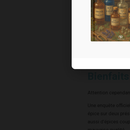
Elles relèvent les 
grasses… Tout en c
Quant à leurs vertus
De nombreuses étud
digestifs, confirma
Bienfaits
Attention cependant,
Une enquête offici
épice sur deux pré
aussi d’épices cou
mauvaise qualité.