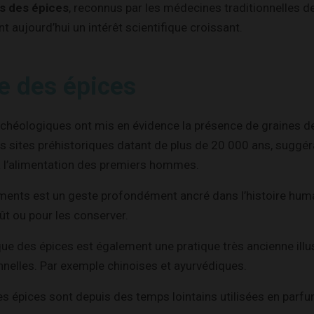
ts des épices
, reconnus par les médecines traditionnelles d
nt aujourd’hui un intérêt scientifique croissant.
ne des épices
chéologiques ont mis en évidence la présence de graines de
s sites préhistoriques datant de plus de 20 000 ans, suggér
 l’alimentation des premiers hommes.
iments est un geste profondément ancré dans l’histoire huma
oût ou pour les conserver.
ue des épices est également une pratique très ancienne illus
nelles. Par exemple chinoises et ayurvédiques.
s épices sont depuis des temps lointains utilisées en parfu