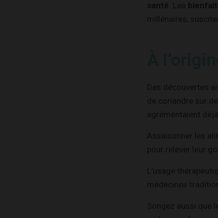
santé
. Les
bienfai
millénaires, suscite
À l’origi
Des découvertes ar
de coriandre sur de
agrémentaient déjà
Assaisonner les al
pour relever leur g
L’usage thérapeutiq
médecines tradition
Songez aussi que le