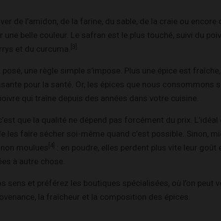
ver de l’amidon, de la farine, du sable, de la craie ou encore
une belle couleur. Le safran est le plus touché, suivi du poiv
[3]
rrys et du curcuma.
posé, une règle simple s’impose. Plus une épice est fraîche, 
ssante pour la santé. Or, les épices que nous consommons s
 poivre qui traîne depuis des années dans votre cuisine.
c’est que la qualité ne dépend pas forcément du prix. L’idéal
de les faire sécher soi-même quand c’est possible. Sinon, mie
[4]
, non moulues
: en poudre, elles perdent plus vite leur goût 
es à autre chose.
vos sens et préférez les boutiques spécialisées, où l’on peut 
rovenance, la fraîcheur et la composition des épices.