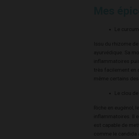
Mes épic
Le curcu
Issu du rhizome de
ayurvédique. Sa mol
inflammatoires puis
très facilement en 
même certains dess
Le clou de
Riche en eugénol, l
inflammatoires. Il e
est capable de mett
comme le candida a