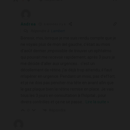
Andrea
6 années il y a
Répondre à
Lambert
Bonsoir, moi, lorsque je me suis rendu compte que je
ne voyais plus de mon œil gauche, c’était au mois
d’août dernier ,impossible de trouver un ophtalmo
qui pouvait me recevoir rapidement, après 3 jours je
me décide d’aller aux urgences… c’est un
décollement de rétine, j’ai déjà trop attendu, il faut
m’opérer en urgence. Pendant un mois, pas d’effort,
et je ne dois pas pencher ma tête en avant afin que
le gaz plaque bien la rétine remise en place. Je vais
tous les 3 jours en consultation à l’hôpital , pour
divers contrôles et ça ne se passe
…
Lire la suite »
Répondre
0