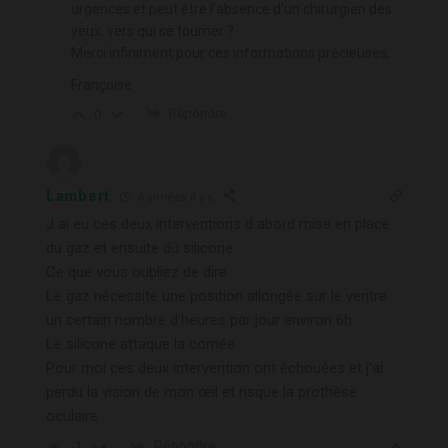
urgences et peut être l’absence d’un chirurgien des
yeux, vers qui se tourner ?
Merci infiniment pour ces informations précieuses,
Françoise
Répondre
0
Lambert
6 années il y a
J ai eu ces deux interventions d abord mise en place
du gaz et ensuite dû silicone
Ce que vous oubliez de dire
Le gaz nécessite une position allongée sur le ventre
un certain nombre d’heures par jour environ 6h
Le silicone attaque la cornée
Pour moi ces deux intervention ont échouées et j’ai
perdu la vision de mon œil et risque la prothèse
oculaire
Répondre
-1