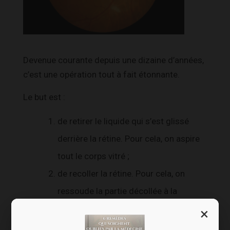
Devenue courante depuis une dizaine d’années,
c’est une opération tout à fait étonnante.
Le but est :
de retirer le liquide qui s’est glissé
derrière la rétine. Pour cela, on aspire
tout le corps vitré ;
de recoller la rétine. Pour cela, on
ressoude la partie décollée à la
choroïde (la structure derrière la
×
rétine) en créant une cicatrice, par le