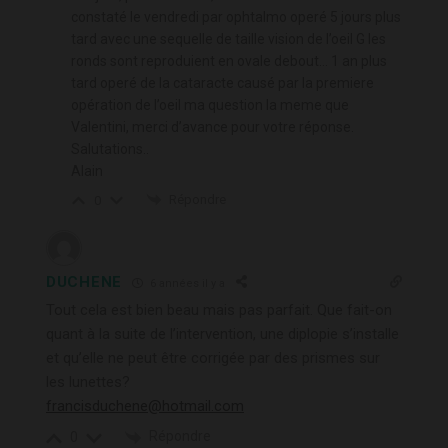
constaté le vendredi par ophtalmo operé 5 jours plus
tard avec une sequelle de taille vision de l’oeil G les
ronds sont reproduient en ovale debout… 1 an plus
tard operé de la cataracte causé par la premiere
opération de l’oeil ma question la meme que
Valentini, merci d’avance pour votre réponse.
Salutations..
Alain
Répondre
0
DUCHENE
6 années il y a
Tout cela est bien beau mais pas parfait. Que fait-on
quant à la suite de l’intervention, une diplopie s’installe
et qu’elle ne peut être corrigée par des prismes sur
les lunettes?
francisduchene@hotmail.com
Répondre
0