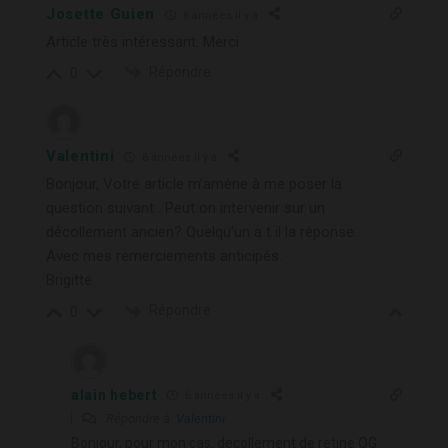
Josette Guien
6 années il y a
Article très intéressant. Merci
Répondre
0
Valentini
6 années il y a
Bonjour, Votre article m’amène à me poser la
question suivant . Peut on intervenir sur un
décollement ancien? Quelqu’un a t il la réponse.
Avec mes remerciements anticipés.
Brigitte
Répondre
0
alain hebert
6 années il y a
Répondre à
Valentini
Bonjour, pour mon cas, decollement de retine OG