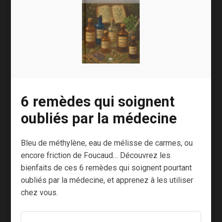
chaud ou par le froid (laser ou
cryothérapie) ;
de rétablir la pression interne sur la
rétine, afin qu’elle adhère
[2]
correctement au globe oculaire
.
6 remèdes qui soignent
Pour cela, en même temps qu’on aspire le gel
oubliés par la médecine
vitré, on injecte du liquide (de l’huile de silicone)
ou, le plus souvent, du gaz. Dans les deux cas,
Bleu de méthylène, eau de mélisse de carmes, ou
ce n’est absolument pas douloureux. L’avantage
encore friction de Foucaud… Découvrez les
du gaz est qu’il va s’évaporer naturellement
bienfaits de ces 6 remèdes qui soignent pourtant
alors qu’il faut une opération pour retirer l’huile
oubliés par la médecine, et apprenez à les utiliser
de silicone.
chez vous.
Le gaz, ou l’huile de silicone, vont prendre la