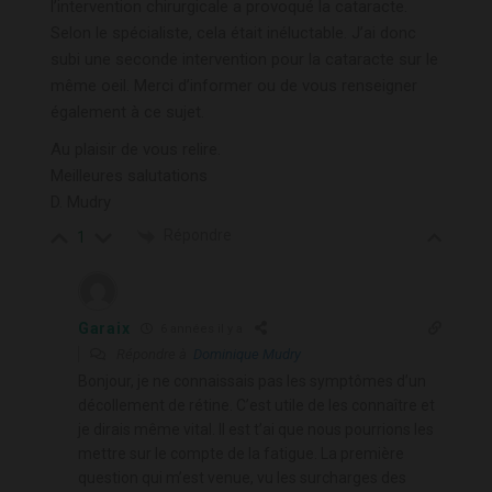
l’intervention chirurgicale a provoqué la cataracte.
Selon le spécialiste, cela était inéluctable. J’ai donc
subi une seconde intervention pour la cataracte sur le
même oeil. Merci d’informer ou de vous renseigner
également à ce sujet.
Au plaisir de vous relire.
Meilleures salutations
D. Mudry
Répondre
1
Garaix
6 années il y a
Répondre à
Dominique Mudry
Bonjour, je ne connaissais pas les symptômes d’un
décollement de rétine. C’est utile de les connaître et
je dirais même vital. Il est t’ai que nous pourrions les
mettre sur le compte de la fatigue. La première
question qui m’est venue, vu les surcharges des