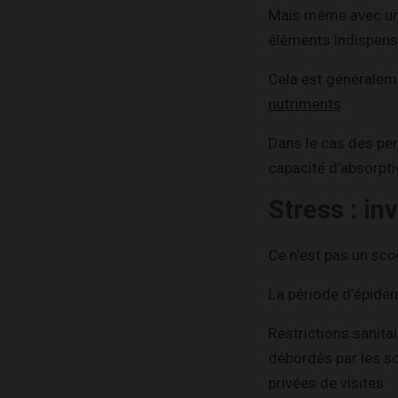
Mais même avec une a
éléments indispens
Cela est généralem
nutriments
.
Dans le cas des pers
capacité d’absorptio
Stress : in
Ce n’est pas un
sco
La période d’épidé
Restrictions sanitai
débordés par les so
privées de visites.