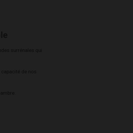
le
andes surrénales qui
a capacité de nos
hambre.