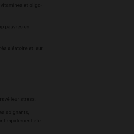
 vitamines et oligo-
op pauvres en
ès aléatoire et leur
avé leur stress.
Les soignants,
 ont rapidement été