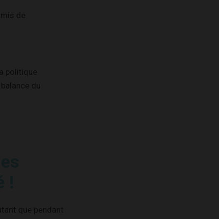
rmis de
a politique
a balance du
des
 !
utant que pendant