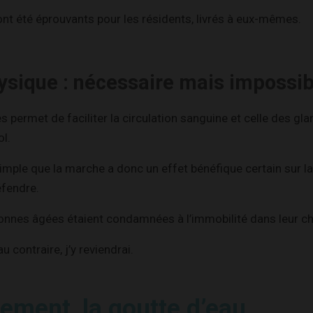
nt été éprouvants pour les résidents, livrés à eux-mêmes.
hysique : nécessaire mais impossib
s permet de faciliter la circulation sanguine et celle des gl
ol.
simple que la marche a donc un effet bénéfique certain sur l
fendre.
sonnes âgées étaient condamnées à l’immobilité dans leur c
u contraire, j’y reviendrai.
nement, la goutte d’eau…