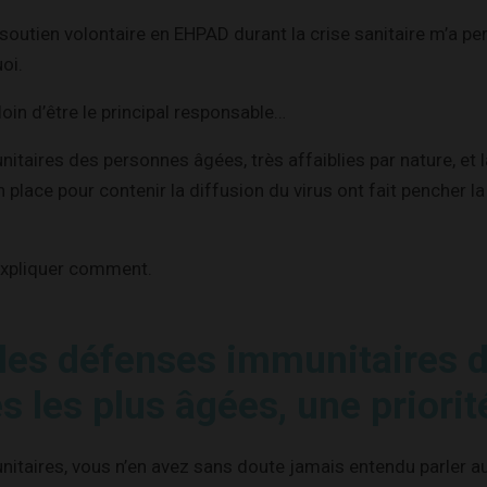
outien volontaire en EHPAD durant la crise sanitaire m’a pe
oi.
loin d’être le principal responsable…
taires des personnes âgées, très affaiblies par nature, et l
 place pour contenir la diffusion du virus ont fait pencher l
expliquer comment.
 les défenses immunitaires 
 les plus âgées, une priorité
itaires, vous n’en avez sans doute jamais entendu parler a