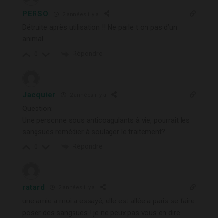
PERSO
2 années il y a
Détruite après utilisation !! Ne parle t on pas d’un
animal…
Répondre
0
Jacquier
2 années il y a
Question:
Une personne sous anticoagulants à vie, pourrait les
sangsues remédier à soulager le traitement?
Répondre
0
ratard
2 années il y a
une amie a moi a essayé, elle est allée a paris se faire
poser des sangsues ! je ne peux pas vous en dire