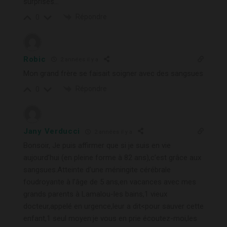
surprises…
Répondre
0
Robic
2 années il y a
Mon grand frère se faisait soigner avec des sangsues
Répondre
0
Jany Verducci
2 années il y a
Bonsoir, Je puis affirmer que si je suis en vie
aujourd’hui (en pleine forme à 82 ans),c’est grâce aux
sangsues.Atteinte d’une méningite cérébrale
foudroyante à l’âge de 5 ans,en vacances avec mes
grands parents à Lamalou-les bains,1 vieux
docteur,appelé en urgence,leur a dit<pour sauver cette
enfant,1 seul moyen:je vous en prie écoutez-moi,les