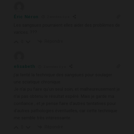
Éric Néron
2 années il y a
Les sangsues pourraient elles aider des problèmes de
varices. ???
Répondre
0
elisabeth
2 années il y a
j’ai tenté la technique des sangsues pour soulager
une sciatique chronique.
Je n’ai pu faire qu’un seul soin, et malheureusement je
n’ai pas obtenu le résultat espéré. Mais je garde ma
confiance , et je pense faire d’autres tentatives pour
d’autres pathologies éventuelles, car cette technique
me semble très intéressante.
Répondre
0