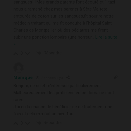
sangsues!!!.Mes grands parents l’ont écouté et 1 taxi
nous a ramené chez mes parents à Sète.Ma tète
entourée de coton sur les sangsues,fit sourire notre
médecin traitant qui me fit conduire à l’hôpital Saint
Charles de Montpellier où des pédiatres me firent
subir une ponction lombaire (une horreur
…
Lire la suite
»
Répondre
0
Monique
2 années il y a
Bonjour, ce sujet m’intéresse particulièrement
Malheureusement les praticiens en ce domaine sont
rares..
J’ai eu la chance de bénéficier de ce traitement one
fois et cela m’a fait un bien fou.
Répondre
0