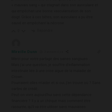
« mauvais sang » qui stagnait dans son auriculaire et
qui empêchait une bonne vascularisation de son
doigt. Grâce à ces bêtes, son auriculaire a pu être
sauvé en empêchant la nécrose.
Répondre
0
Mireille Dunn
2 années il y a
Merci pour votre partage des saines sangsues…
Mais j’ai une question, je souffre d’inflammation
intestinale liée à une crise aigue de la maladie de
Crown…
Pourraient-elles m’aider et si oui, j’en trouve où ? Sans
cartes de crédit…
Peut-on vivre aujourd’hui sans cette dépendance
financière ? Il y a un chèque mais comment être
rassurée, qu’il va être utiliser sans mauvaises