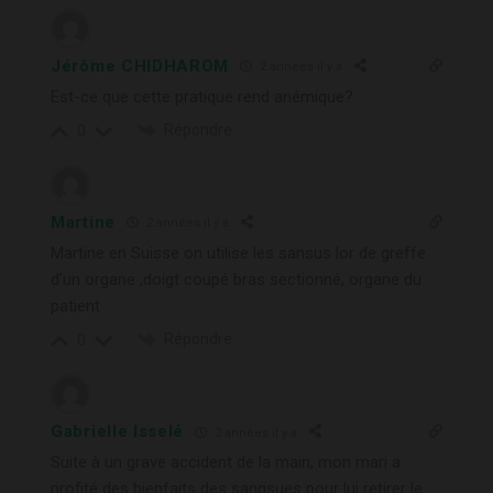
Jérôme CHIDHAROM
2 années il y a
Est-ce que cette pratique rend anémique?
Répondre
0
Martine
2 années il y a
Martine en Suisse on utilise les sansus lor de greffe
d’un organe ,doigt coupé bras sectionné, organe du
patient
Répondre
0
Gabrielle Isselé
2 années il y a
Suite à un grave accident de la main, mon mari a
profité des bienfaits des sangsues pour lui retirer le