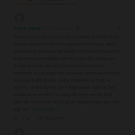
Anne-marie
2 années il y a
Bonjour, oui il ya10 ans je me uis levée un matin et ne
pouvais pas marcher mon genou était bloqué, après
examens je manquais de liquide synovial et en parlant
avec mon homéopathe elle me parle des sangsues
qu’elle élève et elle est très connue pour cette
methode…et j essaye une seule est restée accrochée
et grâce à elle depuis j ai pu remarcher et tout va
bien!!! J ai été bluffée car ll lfaut savoir outre le fait
qu’elle suce en effet le sang elle vous injecte tout
plein de nutriments dont l acide hyaluronique qui vont
agir sur
…
Lire la suite »
Répondre
0