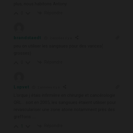
plus, nous habitons Antony
Répondre
0
brandstaedt
2 années il y a
peu on utiliser les sangsues pour des varices(
grosses)
Répondre
0
Lopvet
2 années il y a
L’orque j étais infirmière en chirurgie et cancérologie
ORL… soit en 2005, les sangsues étaient utiliser pour
revasculariser une zone atone notamment près des
greffons …..
Répondre
1