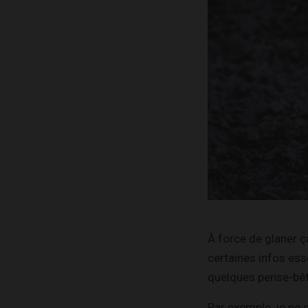
À force de glaner çà
certaines infos esse
quelques pense-bête
Par exemple, je ne 