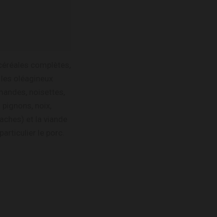
céréales complètes,
les oléagineux
mandes, noisettes,
pignons, noix,
taches) et la viande
particulier le porc.