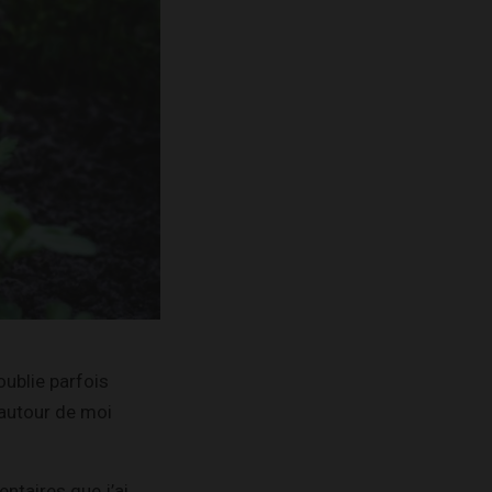
oublie parfois
r autour de moi
ntaires que j’ai