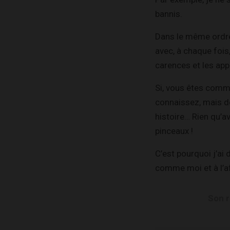
bannis.
Dans le même ordre d
avec, à chaque fois,
carences et les ap
Si, vous êtes comm
connaissez, mais de
histoire… Rien qu’a
pinceaux !
C’est pourquoi j’ai
comme moi et à l’af
Son r