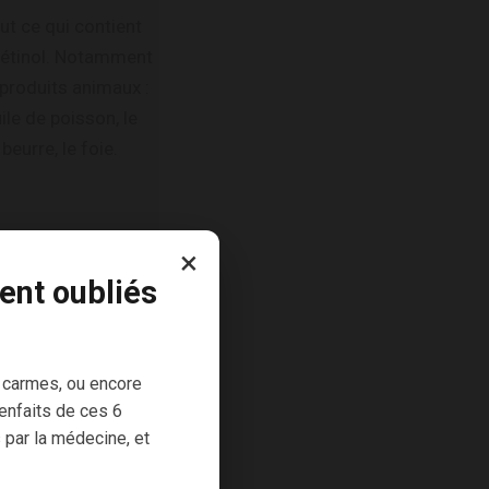
ut ce qui contient
rétinol. Notamment
 produits animaux :
ile de poisson, le
beurre, le foie.
×
ent oubliés
 carmes, ou encore
enfaits de ces 6
 par la médecine, et