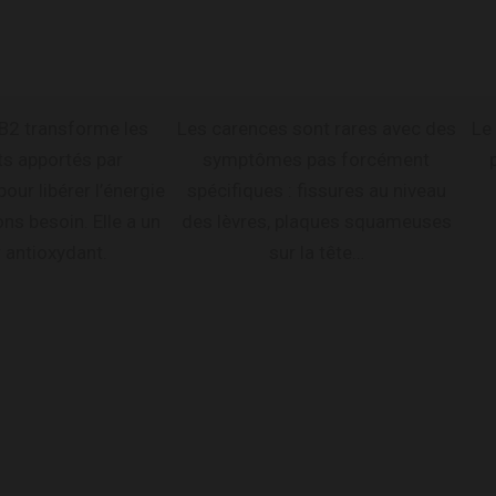
 B2 transforme les
Les carences sont rares avec des
Le 
ts apportés par
symptômes pas forcément
pour libérer l’énergie
spécifiques : fissures au niveau
ns besoin. Elle a un
des lèvres, plaques squameuses
 antioxydant.
sur la tête…