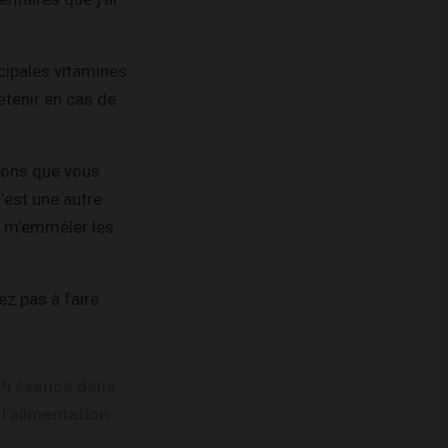
ncipales vitamines
retenir en cas de
ions que vous
’est une autre
 à m’emmêler les
ez pas à faire
Présence dans
l’alimentation