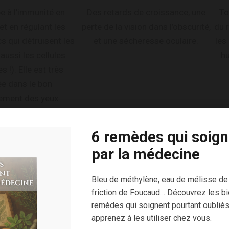
pe à l’immunité en
Des retards de croissance, une
To
et en régulant les
perte de la vision dans l’obscurité,
du 
s qui détruisent les
et une sécheresse oculaire.
les
aussi les cellules
hu
 !). Elle est très
ée dans le bon
ement des yeux.
6 remèdes qui soign
par la médecine
Bleu de méthylène, eau de mélisse de
friction de Foucaud… Découvrez les bi
remèdes qui soignent pourtant oubliés
apprenez à les utiliser chez vous.