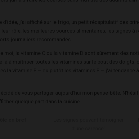
’idée, j’ai affiché sur le frigo, un petit récapitulatif des pri
 leur rôle, les meilleures sources alimentaires, les signes à 
ports journaliers recommandés.
e moi, la vitamine C ou la vitamine D sont sûrement des not
 là à maîtriser toutes les vitamines sur le bout des doigts, c
vec la vitamine B – ou plutôt les vitamines B – j’ai tendance
 décidé de vous partager aujourd’hui mon pense-bête. N’hésit
ficher quelque part dans la cuisine.
ôle en bref
Les signes pouvant témoigner
1
d’une carence