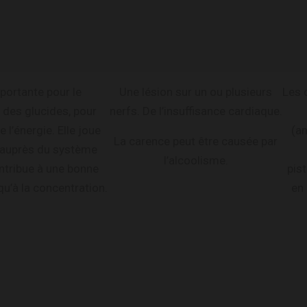
mportante pour le
Une lésion sur un ou plusieurs
Les 
des glucides, pour
nerfs. De l’insuffisance cardiaque.
 l’énergie. Elle joue
(a
La carence peut être causée par
e auprès du système
l’alcoolisme.
ntribue à une bonne
pis
u’à la concentration.
en 