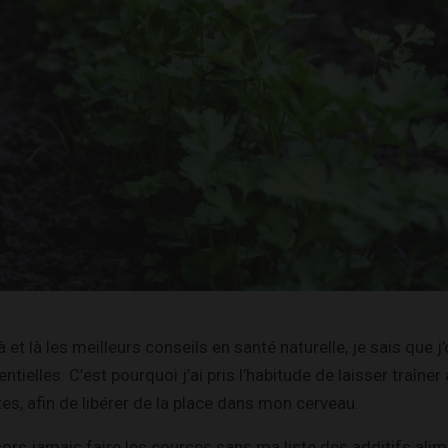
 et là les meilleurs conseils en santé naturelle, je sais que j’
ntielles. C’est pourquoi j’ai pris l’habitude de laisser traîne
s, afin de libérer de la place dans mon cerveau.
sors jamais faire les courses sans ma liste des additifs alime