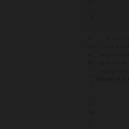
65
0
μg
Vit
Elle est i
ami
métabolisme 
ne
nous fournir de
B1
aussi un rôl
nerveux et co
AJ
mémoire ainsi q
R
H :
1,3
mg
F :