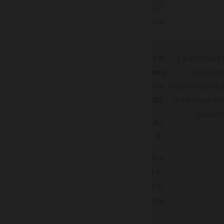
1,2
mg
Vit
La vitamine
ami
nutrimen
ne
l’alimentation 
B2
dont nous avo
pouvoir
AJ
R
H e
t F :
1,6
mg