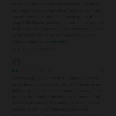
un vigile pour pouvoir aller au restaurant, cinéma etc
homme, femme y compris les enfants de 3 à 17 ans,
Les personne qui refuse ses 2 ans de prison et
jusqu’à 300.000 euros d’amende pour chaque membre
de la famille. La France et un pays ou les non vacciner
ne seront plus soigné par un médecin sous peine
d’être sanctionner
…
Lire la suite »
Répondre
0
krit
4 années il y a
Il est toujours utile de revenir à l’intuition et écouter
notre intérieur, quand j’ai soif et que je n’ai pas envie
de boire de l’eau j’essaie de creuser dans ma pensée
pour voir dont quoi j’aurais besoin la réponse se fait
connaître en fonction des saisons parfois c’est les
abricots ou les figues ou les grenades ou les
pruneaux ou le lait caillé etc…une façon de combler le