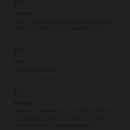
Clémence
4 années il y a
Eh oui ! Très important de respecter les messages de
l’intution, car plus on s’en sert, plus elle nous sert !
Répondre
0
beck
4 années il y a
totalement de cet avis
Répondre
0
Bourcier
4 années il y a
Quand il y a une question ou un problème,j’interroge
mes guides de lumière. Très souvent la réponse
m’arrive sous forme d’opportunités parfois