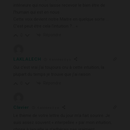
intérieure qui nous laisse recevoir le bien être de
l’humain qui est en nous .
Cette voix devient notre Maitre en quelque sorte …
C’est peut être cela l’intuition ?… «
Répondre
0
LAKLALECH
4 années il y a
Oui c’est vrai j’ai toujours cru à cette intuition, la
plupart du temps je trouve que j’ai raison
Répondre
0
Clavier
4 années il y a
Le thème de votre lettre du jour m’a fait sourire. Je
suis assez souvent « interpellée » par mon intuition,
chose à laquelle je n’adhérais pas vraiment