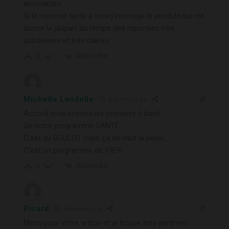
amusantes .
Si la réponse tarde à venir,j’interroge le pendule,qui me
donne la plupart du temps des réponses très
judicieuses et très claires.
Répondre
0
Michelle Landelle
4 années il y a
Accord total soyons les premiers à bord
De notre programme SANTÉ
C’est du BOULOT mais ça en vaut la peine…
C’est un programme de VIE!!!
Répondre
0
Picard
4 années il y a
Merci pour votre article et je trouve très pertinent,