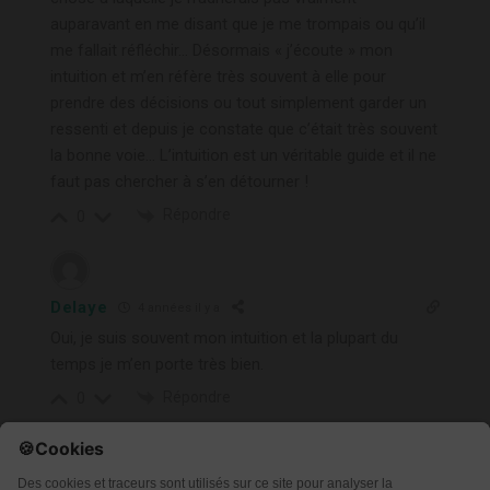
auparavant en me disant que je me trompais ou qu’il
me fallait réfléchir… Désormais « j’écoute » mon
intuition et m’en réfère très souvent à elle pour
prendre des décisions ou tout simplement garder un
ressenti et depuis je constate que c’était très souvent
la bonne voie… L’intuition est un véritable guide et il ne
faut pas chercher à s’en détourner !
Répondre
0
Delaye
4 années il y a
Oui, je suis souvent mon intuition et la plupart du
temps je m’en porte très bien.
Répondre
0