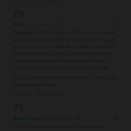
Répondre
0
Anne
4 années il y a
Certainement! Début octobre 2021, j ‘ ai eu une envie
soudaine de mélasse. Plus de 5 ans que je n en avais
pris. Je suis alle m en acheter et passé le contenant
très rapidement et puisque c etait encore présent je
suis retourné en acheter. J ai pris celui-ci moins
rapidement et pour l instant cette envie m a quitté.
C est comme l envie de manger du foie. J’ ai toujours
porté attention à cela.
Répondre
0
daniel Vendé
4 années il y a
C’est ce que je pratique depuis 3 ans suite à un