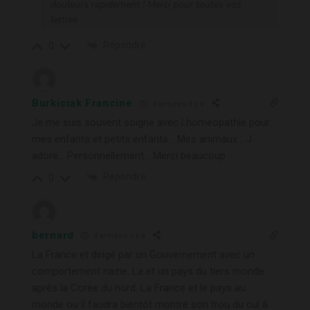
douleurs rapidement ! Merci pour toutes vos
lettres
Répondre
0
Burkiciak Francine
4 années il y a
Je me suis souvent soigné avec l homeopathie pour
mes enfants et petits enfants… Mes animaux… J
adore… Personnellement… Merci beaucoup
Répondre
0
bernard
4 années il y a
La France et dirigé par un Gouvernement avec un
comportement nazie. La et un pays du tiers monde
après la Corée du nord. La France et le pays au
monde ou il faudra bientôt montré son trou du cul à