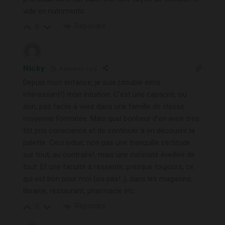
vide en nutriments.
Répondre
0
Nicky
4 années il y a
Depuis mon enfance, je suis (double sens
intéressant!) mon intuition. C’est une capacité, ou
don, pas facile à vivre dans une famille de classe
moyenne formatée. Mais quel bonheur d’en avoir très
tôt pris conscience et de continuer à en découvrir la
palette. Ceci induit, non pas une tranquille certitude
sur tout, au contraire!, mais une curiosité éveillée de
tout. Et une faculté à ressentir, presque toujours, ce
qui est bon pour moi (ou pas!..), dans les magasins,
librairie, restaurant, pharmacie etc..
Répondre
0