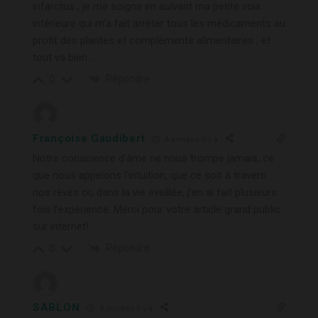
infarctus , je me soigne en suivant ma petite voix
intérieure qui m’a fait arrêter tous les médicaments au
profit des plantes et complèments alimentaires , et
tout va bien….
Répondre
0
Françoise Gaudibert
4 années il y a
Notre conscience d’âme ne nous trompe jamais, ce
que nous appelons l’intuition, que ce soit à travers
nos rêves ou dans la vie éveillée, j’en ai fait plusieurs
fois l’expérience. Merci pour votre article grand public
sur internet!
Répondre
0
SABLON
4 années il y a