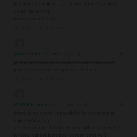
je marche à l’intuition…………..mais il m’arrive aussi de
douter de celle-ci.
Merci pour cet article.
Répondre
0
Alain Emica
4 années il y a
jai toujours fonctionné ainsi avec mon intrusion et
jusqu’à présent elle m’a jamais fait défaut
Répondre
0
ROBIN Armelle
4 années il y a
Merci de me donner la possibilité de m’exprimer au
sujet de l’intuition :
« C’est du bonheur d’être en possibilité et d’accepter
le retour sur soi, juste pour écouter cette voix