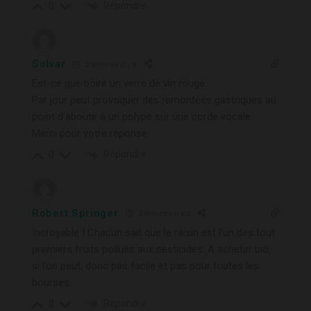
Répondre
0
Solvar
2 années il y a
Est-ce que boire un verre de vin rouge
Par jour peut provoquer des remontées gastriques au
point d’aboutir à un polype sur une corde vocale.
Merci pour votre réponse.
Répondre
0
Robert Springer
2 années il y a
Incroyable ! Chacun sait que le raisin est l’un des tout
premiers fruits pollués aux pesticides. A acheter bio,
si l’on peut, donc pas facile et pas pour toutes les
bourses.
Répondre
0