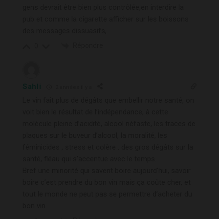
gens devrait être bien plus contrôlée,en interdire la
pub et comme la cigarette afficher sur les boissons
des messages dissuasifs,
Répondre
0
Sahli
2 années il y a
Le vin fait plus de dégâts que embellir notre santé, on
voit bien le résultat de l’indépendance, à cette
molécule pleine d’acidité, alcool néfaste, les traces de
plaques sur le buveur d’alcool, la moralité, les
féminicides , stress et colère . des gros dégâts sur la
santé, fléau qui s’accentue avec le temps.
Bref une minorité qui savent boire aujourd’hui, savoir
boire c’est prendre du bon vin mais ça coûte cher, et
tout le monde ne peut pas se permettre d’acheter du
bon vin …