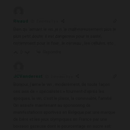
Rivaud
2 années il y a
Bien qu ‘aimant le vin ,je n ‘ai malheureusement plus le
plus petit doute: il est dangereux pour la santé,
notamment pour le foie , le cerveau , les cellules, etc…
Répondre
0
JCVanderest
2 années il y a
Bonjour, j’aime le vin , modérément, de toute façon
ces avis de « spécialistes » tournent d’après les
époques, le vin, c’est le plaisir, la convivialité, l’amitié.
On assiste maintenant au sponsoring de
manifestations sportives en Belgique par une marque
de bière et les jeux olympiques en France par une
boisson gazeuse dont le pourcentage en sucre est