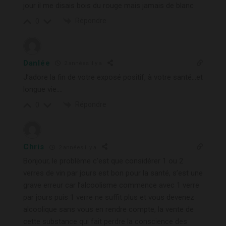
jour il me disais bois du rouge mais jamais de blanc
Répondre
0
Danlée
2 années il y a
J’adore la fin de votre exposé positif, à votre santé…et
longue vie….
Répondre
0
Chris
2 années il y a
Bonjour, le problème c’est que considérer 1 ou 2
verres de vin par jours est bon pour la santé, s’est une
grave erreur car l’alcoolisme commence avec 1 verre
par jours puis 1 verre ne suffit plus et vous devenez
alcoolique sans vous en rendre compte, la vente de
cette substance qui fait perdre la conscience des