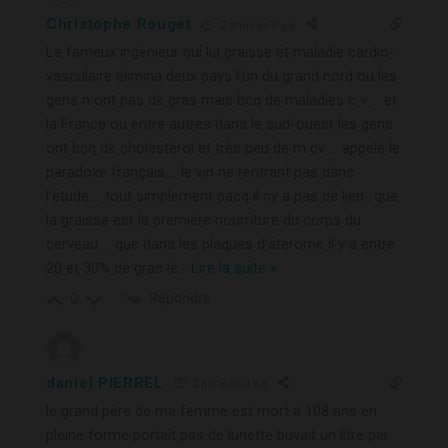
Christophe Rouget
2 années il y a
Le fameux ingénieur qui lia graisse et maladie cardio-
vasculaire elimina deux pays l’un du grand nord ou les
gens n ont pas de gras mais bcq de maladies c v … et
la France ou entre autres dans le sud-ouest les gens
ont bcq de cholestérol et très peu de m cv … appelé le
paradoxe français…. le vin ne rentrant pas dans
l’etude…. tout simplement pacq il ny a pas de lien.. que
la graisse est la première nourriture du corps du
cerveau … que dans les plaques d’aterome il y a entre
20 et 30% de gras le
…
Lire la suite »
Répondre
0
daniel PIERREL
2 années il y a
le grand père de ma femme est mort à 108 ans en
pleine forme portait pas de lunette buvait un litre par