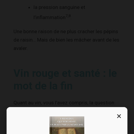
la pression sanguine et
7,8
l’inflammation
.
Une bonne raison de ne plus cracher les pépins
de raisin… Mais de bien les mâcher avant de les
avaler.
Vin rouge et santé : le
mot de la fin
Quant au vin, vous l’avez compris, la question
reste ouverte. D’autant que les études oublient
×
de prendre en compte une dimension
essentielle, difficilement mesurable, mais qui