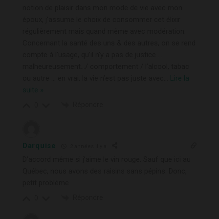
notion de plaisir dans mon mode de vie avec mon
époux, j’assume le choix de consommer cet élixir
régulièrement mais quand même avec modération.
Concernant la santé des uns & des autres, on se rend
compte à l’usage, qu’il n’y a pas de justice …
malheureusement…/ comportement / l’alcool, tabac
ou autre … en vrai, la vie n’est pas juste avec
…
Lire la
suite »
Répondre
0
Darquise
2 années il y a
D’accord même si j’aime le vin rouge. Sauf que ici au
Québec, nous avons des raisins sans pépins. Donc,
petit probléme
Répondre
0