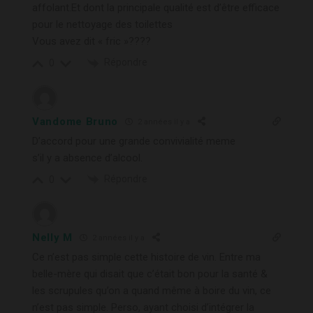
affolant.Et dont la principale qualité est d’être efficace
pour le nettoyage des toilettes
Vous avez dit « fric »????
Répondre
0
Vandome Bruno
2 années il y a
D’accord pour une grande convivialité meme
s’il y a absence d’alcool.
Répondre
0
Nelly M
2 années il y a
Ce n’est pas simple cette histoire de vin. Entre ma
belle-mère qui disait que c’était bon pour la santé &
les scrupules qu’on a quand même à boire du vin, ce
n’est pas simple. Perso, ayant choisi d’intégrer la