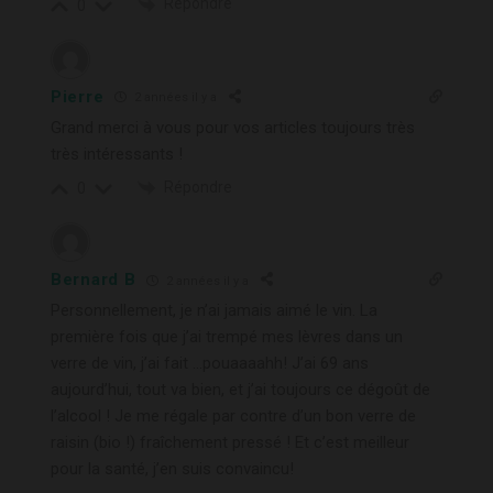
Répondre
0
Pierre
2 années il y a
Grand merci à vous pour vos articles toujours très
très intéressants !
Répondre
0
Bernard B
2 années il y a
Personnellement, je n’ai jamais aimé le vin. La
première fois que j’ai trempé mes lèvres dans un
verre de vin, j’ai fait …pouaaaahh! J’ai 69 ans
aujourd’hui, tout va bien, et j’ai toujours ce dégoût de
l’alcool ! Je me régale par contre d’un bon verre de
raisin (bio !) fraîchement pressé ! Et c’est meilleur
pour la santé, j’en suis convaincu!