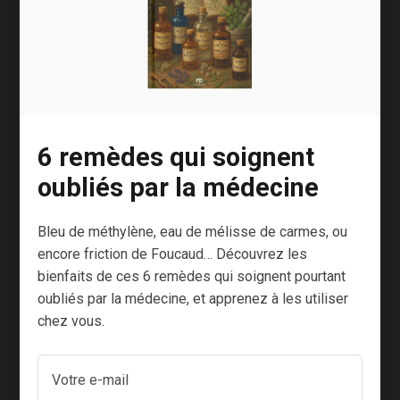
agit probablement beaucoup sur notre santé…
Le plaisir.
A mon sens, le vin devrait rester cela. Un plaisir
de la table à partager entre amis ou en famille à
défaut d’être considéré comme un argument
santé.
6 remèdes qui soignent
oubliés par la médecine
L’art d’élaborer de grands crus et celui de
savoir les déguster sont nobles et font partie
Bleu de méthylène, eau de mélisse de carmes, ou
intégrante de notre culture.
encore friction de Foucaud… Découvrez les
N’allons pas chercher plus loin, c’est là que se
bienfaits de ces 6 remèdes qui soignent pourtant
trouvent tous les bienfaits du vin ! Nous
oubliés par la médecine, et apprenez à les utiliser
chez vous.
procurer du plaisir, de la convivialité et de la
joie.
Et c’est déjà beaucoup !