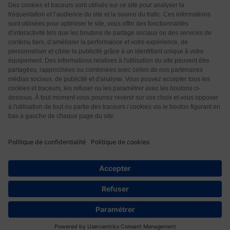
Qui sommes-nous ?
CGU
CGV
Protection des données
Contact
18
© 2026 Les Éditions Nouvelle Page. Tous droits réservés.