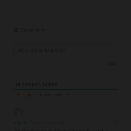
S’abonner
18
COMMENTAIRES
Le plus ancien
Ingrid
2 années il y a
depuis une trentaine d’années je bois du vin rouge