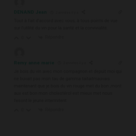
DENAND Jean
2 années il y a
Tout à fait d’accord avec vous, à tous points de vue
sur l’utilité du vin pour la santé et la convivialité.
Répondre
0
Remy anne marie
2 années il y a
Je bois du vin avec mon compagnon et depuit moi qui
ne buvait pas mon tau de gamma taitaitmauvais
maintenant que je bois du vin rouge met du bon ,mont
aux est bon mon cholestérol est mieux met nous
fesont le jeune intermitent
Répondre
0