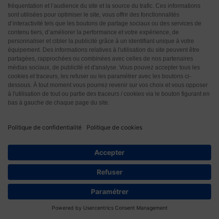
RODRIGUEZ
4 années il y a
Bonjour Monsieur, De tout temps, il a été déconseillé
d’administrer des médicaments ou autres substances
qui seraient susceptibles d’être dangereux pour la vie
du bébé et/ou de sa maman.. Qu’est-ce qui à changer
avec ce fameux vaccin !!! pour le Covid !!! ? Je ne
comprend toujours pas pourquoi les états ont ils tant
insistè à vouloir injecter toutes les populations… A
méditer !!!! J’espère que les effets secondaires
nombreux à ce jour et sur le long terme, ne
compliquerons pas la futur vie de tous ces enfants
nés avec cette injection… Ce monde est devenu fou..Il
ne respecte plus
…
Lire la suite »
Répondre
0
53
Serge M
4 années il y a