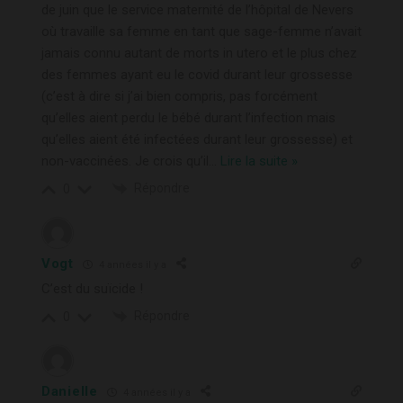
de juin que le service maternité de l’hôpital de Nevers
où travaille sa femme en tant que sage-femme n’avait
jamais connu autant de morts in utero et le plus chez
des femmes ayant eu le covid durant leur grossesse
(c’est à dire si j’ai bien compris, pas forcément
qu’elles aient perdu le bébé durant l’infection mais
qu’elles aient été infectées durant leur grossesse) et
non-vaccinées. Je crois qu’il
…
Lire la suite »
Répondre
0
Vogt
4 années il y a
C’est du suïcide !
Répondre
0
Danielle
4 années il y a