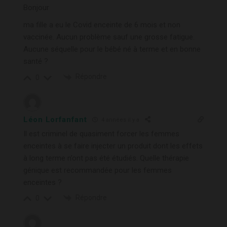
Bonjour
ma fille a eu le Covid enceinte de 6 mois et non
vaccinée. Aucun problème sauf une grosse fatigue.
Aucune séquelle pour le bébé né à terme et en bonne
santé ?
Répondre
0
Léon Lorfanfant
4 années il y a
Il est criminel de quasiment forcer les femmes
enceintes à se faire injecter un produit dont les effets
à long terme n’ont pas été étudiés. Quelle thérapie
génique est recommandée pour les femmes
enceintes ?
Répondre
0