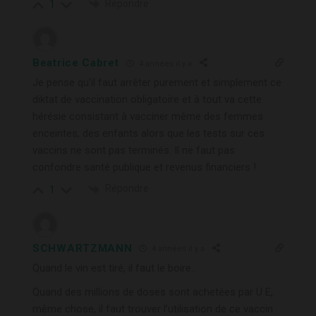
Répondre
1
Beatrice Cabret
4 années il y a
Je pense qu’il faut arrêter purement et simplement ce
diktat de vaccination obligatoire et à tout va cette
hérésie consistant à vacciner même des femmes
enceintes, des enfants alors que les tests sur ces
vaccins ne sont pas terminés. Il ne faut pas
confondre santé publique et revenus financiers !
Répondre
1
SCHWARTZMANN
4 années il y a
Quand le vin est tiré, il faut le boire…
Quand des millions de doses sont achetées par U E,
même chose, il faut trouver l’utilisation de ce vaccin