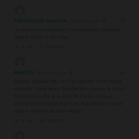
FREDERIQUE DAUZON
4 années il y a
Je trouve cette incitation, voire injonction, criminelle !
Dans le doute ne rien faire…
Répondre
0
MARTIN
4 années il y a
Bonjour, ma belle fille c’est fait vacciner et est tombé
enceinte 1 mois après. Résultat des courses, le fœtus
ne pesait que 266 gr au bout de 6 mois, et elle a
accouché d’un enfant mort née. Aujourd’hui, il repose
dans le cimetière de notre village.
Répondre
0