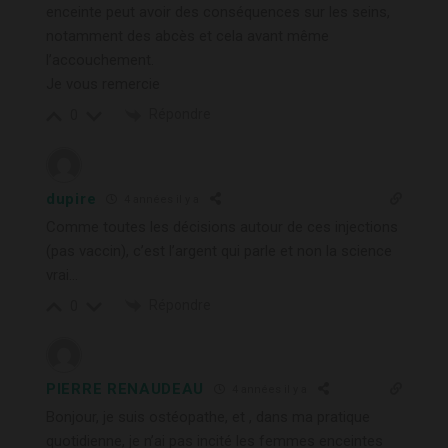
enceinte peut avoir des conséquences sur les seins,
notamment des abcès et cela avant même
l’accouchement.
Je vous remercie
Répondre
0
dupire
4 années il y a
Comme toutes les décisions autour de ces injections
(pas vaccin), c’est l’argent qui parle et non la science
vrai…
Répondre
0
PIERRE RENAUDEAU
4 années il y a
Bonjour, je suis ostéopathe, et , dans ma pratique
quotidienne, je n’ai pas incité les femmes enceintes