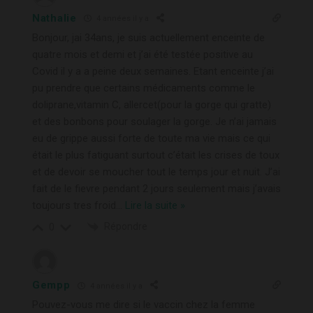
Nathalie
4 années il y a
Bonjour, jai 34ans, je suis actuellement enceinte de
quatre mois et demi et j’ai été testée positive au
Covid il y a a peine deux semaines. Etant enceinte j’ai
pu prendre que certains médicaments comme le
doliprane,vitamin C, allercet(pour la gorge qui gratte)
et des bonbons pour soulager la gorge. Je n’ai jamais
eu de grippe aussi forte de toute ma vie mais ce qui
était le plus fatiguant surtout c’était les crises de toux
et de devoir se moucher tout le temps jour et nuit. J’ai
fait de le fievre pendant 2 jours seulement mais j’avais
toujours tres froid
…
Lire la suite »
Répondre
0
Gempp
4 années il y a
Pouvez-vous me dire si le vaccin chez la femme