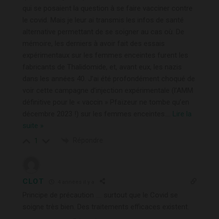
qui se posaient la question à se faire vacciner contre
le covid. Mais je leur ai transmis les infos de santé
alternative permettant de se soigner au cas où. De
mémoire, les derniers à avoir fait des essais
expérimentaux sur les femmes enceintes furent les
fabricants de Thalidomide, et, avant eux, les nazis
dans les années 40. J’ai été profondément choqué de
voir cette campagne d’injection expérimentale (l’AMM
définitive pour le « vaccin » Pfaïzeur ne tombe qu’en
décembre 2023 !) sur les femmes enceintes.
…
Lire la
suite »
Répondre
1
CLOT
4 années il y a
Principe de précaution …. surtout que le Covid se
soigne très bien. Des traitements efficaces existent.