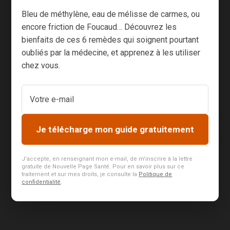
Bleu de méthylène, eau de mélisse de carmes, ou
Et vous ? Que pensez-vous de l’incitation à
encore friction de Foucaud… Découvrez les
vacciner des femmes enceintes ?
bienfaits de ces 6 remèdes qui soignent pourtant
oubliés par la médecine, et apprenez à les utiliser
A bientôt,
chez vous.
Laurent des
éditions Nouvelle Page
3
Je télécharge mon guide gratuitement
Évaluation de l'articl
e
J'accepte, en renseignant mon e-mail, de m'inscrire à la lettre
gratuite de Nouvelle Page Santé. Pour en savoir plus sur ce
traitement et sur mes droits, je consulte la
Politique de
confidentialité
.
SOURCES :