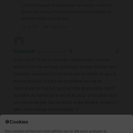
Comment peut on préconiser ce ‘vaccin » dont on
ignore les reels effets secondaires immediats et
encore moins ceux à venir.
Répondre
0
Elisabeth
4 années il y a
C’est inouï ! Pour le moindre médicament (même
anodin) on crie au loup, attention, ne pas donner aux
femmes enceintes (c’est écrit sur la boîte), ce que je
trouve prudent (s’il y a un problème lors de la
fabrication du foetus, ça peut être gravissime -mort
du bébé ou handicap à vie) et là, pour un produit dont
on n’a même pas fini les tests ni les études, on peut y
aller, c’est même recommandé !!!
Répondre
0