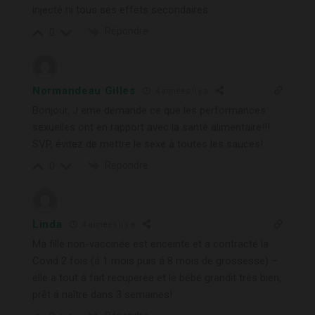
injecté ni tous ses effets secondaires.
Répondre
0
Normandeau Gilles
4 années il y a
Bonjour, J eme demande ce que les performances
sexuelles ont en rapport avec la santé alimentaire!!!
SVP, évitez de mettre le sexe à toutes les sauces!
Répondre
0
Linda
4 années il y a
Ma fille non-vaccinée est enceinte et a contracté la
Covid 2 fois (á 1 mois puis á 8 mois de grossesse) –
elle a tout á fait recuperée et le bébé grandit très bien,
prêt á naître dans 3 semaines!