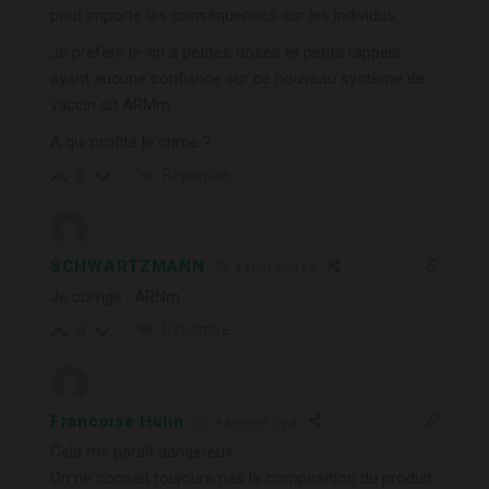
peut importe les conséquences sur les individus.
Je préfère le vin à petites doses et petits rappels
ayant aucune confiance sur ce nouveau système de
vaccin dit ARMm.
A qui profite le crime ?
Répondre
0
SCHWARTZMANN
4 années il y a
Je corrige : ARNm
Répondre
0
Francoise Hulin
4 années il y a
Cela me paraît dangereux.
On ne connaît toujours pas la composition du produit