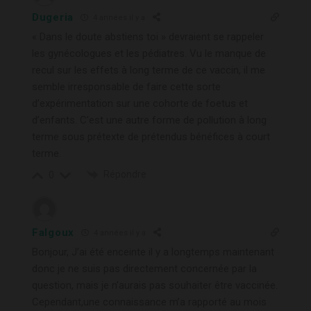
Dugeria
4 années il y a
« Dans le doute abstiens toi » devraient se rappeler
les gynécologues et les pédiatres. Vu le manque de
recul sur les effets à long terme de ce vaccin, il me
semble irresponsable de faire cette sorte
d’expérimentation sur une cohorte de foetus et
d’enfants. C’est une autre forme de pollution à long
terme sous prétexte de prétendus bénéfices à court
terme.
Répondre
0
Falgoux
4 années il y a
Bonjour, J’ai été enceinte il y a longtemps maintenant
donc je ne suis pas directement concernée par la
question, mais je n’aurais pas souhaiter être vaccinée.
Cependant,une connaissance m’a rapporté au mois