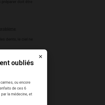
 préparer doit être
n problème
.
es dents, le ciel ne
×
ux extrémistes de la
ent oubliés
e véritable
ntalement pour ce
 carmes, ou encore
enfaits de ces 6
 par la médecine, et
êmes les règles
inable.