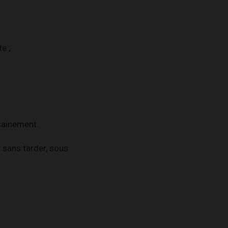
e ;
 sainement.
r sans tarder, sous