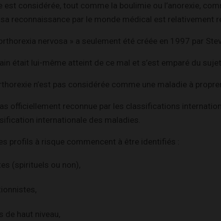
e est considérée, tout comme la boulimie ou l’anorexie, co
 sa reconnaissance par le monde médical est relativement r
orthorexia nervosa » a seulement été créée en 1997 par Ste
n était lui-même atteint de ce mal et s’est emparé du sujet
orthorexie n’est pas considérée comme une maladie à propre
 pas officiellement reconnue par les classifications internat
sification internationale des maladies.
 profils à risque commencent à être identifiés :
tes (spirituels ou non),
tionnistes,
s de haut niveau,