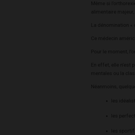
Même si l’orthorexi
alimentaire majeur,
La dénomination « 
Ce médecin américai
Pour le moment, l’
En effet, elle n’est
mentales ou la clas
Néanmoins, quelques
les idéalis
les perfec
les sportif