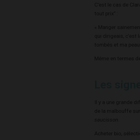
C’est le cas de Cla
tout prix” :
« Manger sainement 
qui dirigeais, c’est
tombés et ma peau a
Même en termes de n
Les signe
Il y a une grande d
de la malbouffe sur
saucisson
.
Acheter bio, sélecti