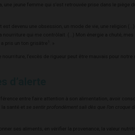
ra, une jeune femme qui s’est retrouvée prise dans le piège
est devenu une obsession, un mode de vie, une religion (…) 
 la nourriture qui me contrôlait. (…) Mon énergie a chuté, me
1
 pris un ton grisâtre
. »
ourriture, l’excès de rigueur peut être mauvais pour notre 
s d’alerte
ifférence entre faire attention à son alimentation, avoir con
 la santé et
se sentir profondément sali dès que l’on croque
onner ses aliments, en vérifier la provenance, la valeur nutriti