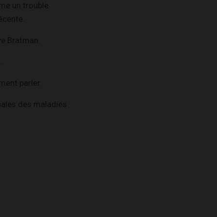
mme un trouble
écente.
ve Bratman.
.
ment parler.
ionales des maladies