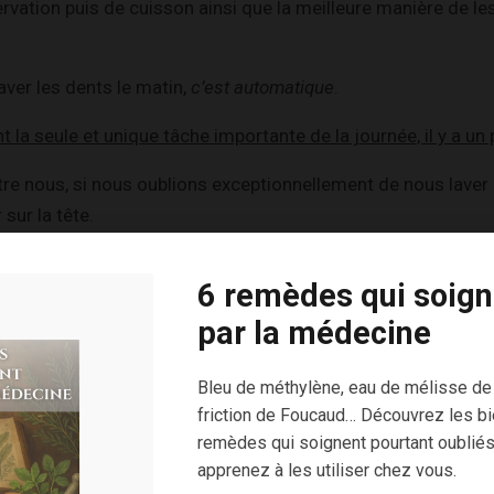
vation puis de cuisson ainsi que la meilleure manière de les
ver les dents le matin,
c’est automatique
.
t la seule et unique tâche importante de la journée, il y a u
tre nous, si nous oublions exceptionnellement de nous laver l
sur la tête.
ouffrant d’orthorexie (c’est le nom savant que l’on donne a
6 remèdes qui soign
manger un aliment qui ne correspond pas à ses critères est un
par la médecine
coupable, se rend même parfois malade et s’autoflagelle me
Bleu de méthylène, eau de mélisse de
comme un échec.
friction de Foucaud… Découvrez les bi
remèdes qui soignent pourtant oubliés
igueur avec lesquelles ces personnes s’appliquent à elles-m
apprenez à les utiliser chez vous.
saine relèveraient pour n’importe qui d’une contrainte inimag