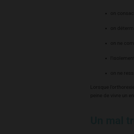
on consacr
on détermi
on ne comp
l’isolement
on ne ress
Lorsque l’orthorexi
peine de vivre un e
Un mal t