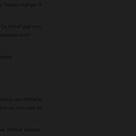
 du “mieux manger à
Ce n’était pas moi
s cheveux sont
santé.
science des méfaits
 dans un morceau de
ve, vérifier ensuite