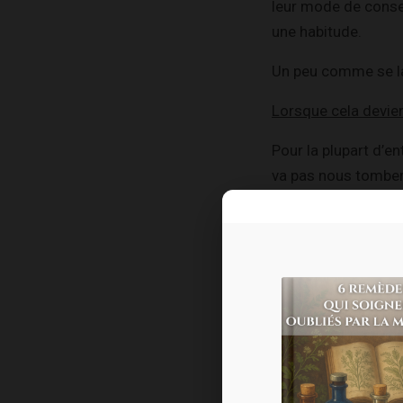
leur mode de conser
une habitude.
Un peu comme se la
Lorsque cela devien
Pour la plupart d’en
va pas nous tomber 
Pour une personne s
nourriture saine), 
épreuve.
Elle se sent alors 
manquement vécu 
L’obsession et la r
d’une alimentation 