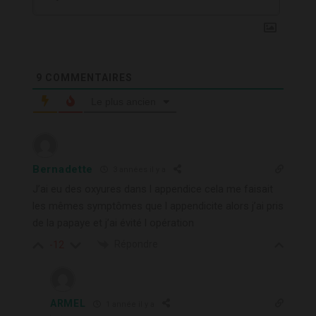
9
COMMENTAIRES
Le plus ancien
Bernadette
3 années il y a
J’ai eu des oxyures dans l appendice cela me faisait
les mêmes symptômes que l appendicite alors j’ai pris
de la papaye et j’ai évité l opération
Répondre
-12
ARMEL
1 année il y a