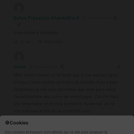
Dylan Pizzaiolo Shackelford
3 années il y a
Impossible à éradiquer
Répondre
0
Irène
3 années il y a
Mon ventre faisait un tel bruit que je me sentais gêné
lorsque j’étais assise au milieu du monde. Il n’y a pas
longtemps je me suis souvenue que mon père nous
faisait prendre des cures de vermifuges. J’ai été dans
une pharmacie et on m’a donnée le fluvermal. Je ne
me suis pas arrêté là j’ai complété avec
l’homéopathie en faisant des recherches sur internet ;
j’ai pris pyrogenium sur 2 jours, du cina que je prends
chaque semaine et un autre que je prends une fois