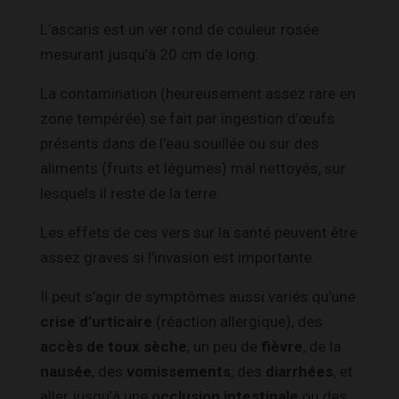
L’ascaris est un ver rond de couleur rosée
mesurant jusqu’à 20 cm de long.
La contamination (heureusement assez rare en
zone tempérée) se fait par ingestion d’œufs
présents dans de l’eau souillée ou sur des
aliments (fruits et légumes) mal nettoyés, sur
lesquels il reste de la terre.
Les effets de ces vers sur la santé peuvent être
assez graves si l’invasion est importante.
Il peut s’agir de symptômes aussi variés qu’une
crise d’urticaire
(réaction allergique), des
accès de toux sèche
, un peu de
fièvre
, de la
nausée
, des
vomissements
, des
diarrhées
, et
aller jusqu’à une
occlusion intestinale
ou des