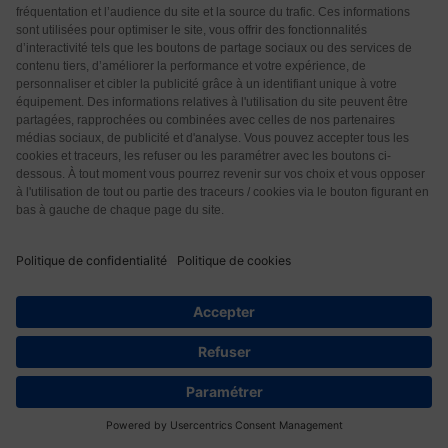
par mois. Tous ces médicaments homéopathiques
sont en doses. Maintenant je me sens
…
Lire la suite »
Répondre
-1
Dr Paul Corthay
3 années il y a
Bonjour, vous parlez du « ver Giardia », mais ce n’est
pas du tout un ver, c’est un protozoaire flagellé, un
animal unicellulaire…merci d’apporter la correction,
bien cordialement
Répondre
0
Axel
1 année il y a
9
Répondre à
Dr Paul Corthay
L’ail marche t’il vraiment