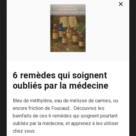
×
BASIC VERTICAL INFO
TWO
6 remèdes qui soignent
Apps
/
Technology
oubliés par la médecine
A wonderful serenity has taken possession of my
Bleu de méthylène, eau de mélisse de carmes, ou
entire soul, like these sweet mornings of spring
encore friction de Foucaud… Découvrez les
which I enjoy with my whole heart. I am alone, and
bienfaits de ces 6 remèdes qui soignent pourtant
feel the charm of existence in this spot, which was
oubliés par la médecine, et apprenez à les utiliser
created for the bliss of souls like mine. I am so
chez vous.