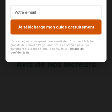
happy, my dear friend, so absorbed in […]
Je télécharge mon guide gratuitement
J'accepte, en renseignant mon e-mail, de m'inscrire à la lettre
gratuite de Nouvelle Page Santé. Pour en savoir plus sur ce
traitement et sur mes droits, je consulte la
Politique de
confidentialité
.
Avis de nos lecteurs