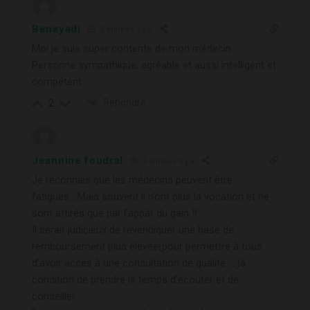
Benayadi
5 années il y a
Moi je suis super contente de mon médecin.
Personne sympathique, agréable et aussi intelligent et
compétent.
Répondre
2
Jeannine foudral
5 années il y a
Je reconnais que les médecins peuvent être
fatigués….Mais souvent li n’ont plus la vocation et ne
sont attirés que par l’appât du gain !!
Il serait judicieux de revendiquer une base de
remboursement plus élevée(pour permettre à tous
d’avoir accès à une consultation de qualité ….)à
condition de prendre le temps d’écouter et de
conseiller.