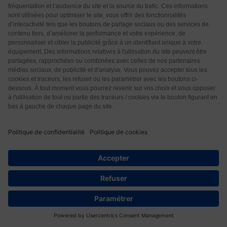
Bonne relation avec mon nouveau médecin,
sympathique, mais restant en superficie …
J’ai l’impression très désagréable qu’après toutes ces
années d’études, le comportement d’un certain
nombre de médecins n’est pas à la hauteur. Par
moment, il me semble qu’ils ne savent rien !!! Bizarre
!!!
Répondre
3
Jacquemart Catherine
5 années il y a
J’ai un bon médecin mais elle est débordée comme
tous. Cependant elle prend le temps pour chaque
consultation d’où beaucoup de retard sur l’horaire de
72
rendez-vous. Et un délai de plusieurs jours pour une
consultation. C’en est fini aujourd’hui des
consultations ouvertes en salle d’attente sans