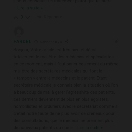
il nous conseillait tel traitement plutôt que tel autre,
…
Lire la suite »
Répondre
3
FARDEL
5 années il y a
Bonjour, Votre article est très bien et décrit
totalement le mal être des médecins et spécialistes
en ce moment, mais il faut parler également du même
mal être des secrétaires médicales qui font le
« tampon » entre le médecins et le patient. Etant
secrétaire médicale je connais bien la situation où l’on
a beaucoup de mal à gérer l’agressivité des patients,
ces derniers deviennent de plus en plus égoïstes,
nombrilistes et orduriers avec le secrétariat comme si
c’était notre faute de ne plus avoir de créneaux pour
des consultations, que le médecin ne prennent plus
de nouveaux patients ou que le
…
Lire la suite »