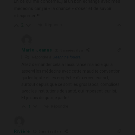
En ce qui me concerne…j’ai un bon échange avec mes
médecins car j’ai « la chance » d’oser et de savoir
m’exprimer !!!
Répondre
2
Marie-Jeanne
5 années il y a
Répondre à
Jeannine foudral
Allez demander cela à l’assurance maladie qui a
asservi les médecins avec cette maudite convention
qui les ligote et les empêche d’exercer leur art,
surtout depuis que ce sont les gros labos, complices
avec les institutions de santé, qui imposent leur loi.
Et je sais de quoi je parle !
Répondre
1
Rivière
5 années il y a