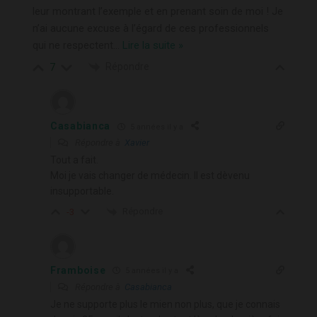
leur montrant l’exemple et en prenant soin de moi ! Je
n’ai aucune excuse à l’égard de ces professionnels
qui ne respectent
…
Lire la suite »
Répondre
7
Casabianca
5 années il y a
Répondre à
Xavier
Tout a fait.
Moi je vais changer de médecin. Il est dèvenu
insupportable.
Répondre
-3
Framboise
5 années il y a
Répondre à
Casabianca
Je ne supporte plus le mien non plus, que je connais