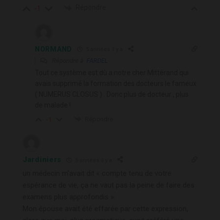
Répondre
-1
NORMAND
5 années il y a
Répondre à
FARDEL
Tout ce système est dù a notre cher Mittérand qui
avais supprimé la formation des docteurs le fameux
( NUMERUS CLOSUS ) . Donc plus de docteur , plus
de malade !
Répondre
-1
Jardiniers
5 années il y a
un médecin m’avait dit « compte tenu de votre
espérance de vie, ça ne vaut pas la peine de faire des
examens plus approfondis ».
Mon épouse avait été effarée par cette expression,