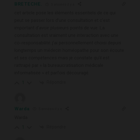
BRETECHE.
5 années il y a
cet article pose les éléments essentiels de ce qui
peut se passer lors d’une consultation et c’est
important d’avoir plusieurs points de vue. La
consultation est vraiment une interaction avec une
co-responsabilité..j’ai personnellement choisi depuis
longtemps un médecin homéopathe pour son écoute
et ses compétences mais je constate qu’il est
rattrapé par » la bureaucratisation médicale
informatisée » et parfois découragé.
Répondre
1
Warda
5 années il y a
Warda
Répondre
1