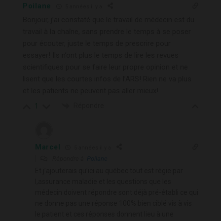
Poilane
5 années il y a
Bonjour, j’ai constaté que le travail de médecin est du
travail à la chaîne, sans prendre le temps à se poser
pour écouter, juste le temps de prescrire pour
essayer! Ils n’ont plus le temps de lire les revues
scientifiques pour se faire leur propre opinion et ne
lisent que les courtes infos de l’ARS! Rien ne va plus
et les patients ne peuvent pas aller mieux!
Répondre
1
Marcel
5 années il y a
Répondre à
Poilane
Et j’ajouterais qu’ici au québec tout est régie par
l,assurance maladie et les questions que les
médecin doivent répondre sont déjà pré-établi ce qui
ne donne pas une réponse 100% bien ciblé vis à vis
le patient et ces réponses donnent lieu à une