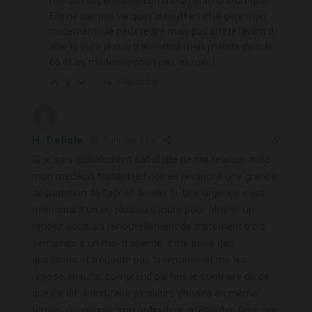
marque dépendance comme si j’étais une drogué!
Elle ne sait pas vie que j’ai souffert et je gère mon
traitement ! Je peux redire mais pas arrêté !avant d
aller la voire je suis traumatisé mais j habite dans le
66 et les médecins court pas les rues !
Répondre
2
H. Delisle
5 années il y a
Si je suis globalement satisfaite de ma relation avec
mon médecin traitant je note en revanche une grande
dégradation de l’accès à celui ci. Une urgence c’est
maintenant un ou plusieurs jours pour obtenir un
rendez vous, un renouvellement de traitement trois
semaines à un moi d’attente. il me pose des
questions et n’écoute pas la réponse et me les
repose ensuite, comprend parfois le contraire de ce
que j’ai dit. Il doit faire plusieurs choses en même
temps, renseigner son ordinateur, m’écouter, faire son