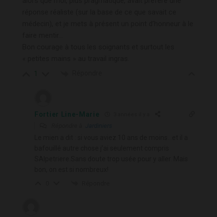
alors que moi, plus pragmatique, avait préféré une
réponse réaliste (sur la base de ce que savait ce
médecin), et je mets à présent un point d’honneur à le
faire mentir…
Bon courage à tous les soignants et surtout les
« petites mains » au travail ingras.
Répondre
1
Fortier Line-Marie
3 années il y a
Répondre à
Jardiniers
Le mien a dit : si vous aviez 10 ans de moins…et il a
bafouillé autre chose j’ai seulement compris
SAlpetriere.Sans doute trop usée pour y aller. Mais
bon, on est si nombreux!
Répondre
0