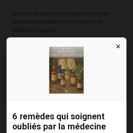
Merci de ne poser aucune question d’ordre
médical, auxquelles nous ne serions pas
habilités à répondre.
En soumettant mon commentaire, je reconnais
×
avoir connaissance du fait que
les éditions
Nouvelle Page
pourront l’utiliser à des fins
commerciales et l’accepte expressément.
S’abonner
6 remèdes qui soignent
oubliés par la médecine