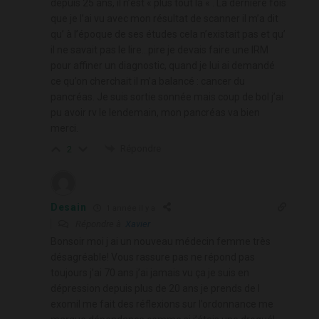
depuis 25 ans, il n’est « plus tout là « . La dernière fois
que je l’ai vu avec mon résultat de scanner il m’a dit
qu’ à l’époque de ses études cela n’existait pas et qu’
il ne savait pas le lire…pire je devais faire une IRM
pour affiner un diagnostic, quand je lui ai demandé
ce qu’on cherchait il m’a balancé : cancer du
pancréas. Je suis sortie sonnée mais coup de bol j’ai
pu avoir rv le lendemain, mon pancréas va bien
merci.
Répondre
2
Desain
1 année il y a
Répondre à
Xavier
Bonsoir moi j ai un nouveau médecin femme très
désagréable! Vous rassure pas ne répond pas
toujours j’ai 70 ans j’ai jamais vu ça je suis en
dépression depuis plus de 20 ans je prends de l
exomil me fait des réflexions sur l’ordonnance me