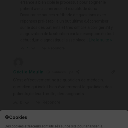
errance à bien ciblé le processus pour soigner le
patient avec cohérence et exactitude donc
l’assurance par ces méthode de questions avec
réponses pré-établi a un but ultime d,économiser
sur le dos des patients et très difficile à corriger s’il y
a agravation de la situation car la description du tout
début d,un diagnostique laisse place
…
Lire la suite »
Répondre
1
Cécile Moulin
5 années il y a
C’est effectivement notre quotidien de médecin,
quotidien qui inclut bien évidemment le quotidien des
patients,de leur famille, des soignants
Répondre
0
Christiane
5 années il y a