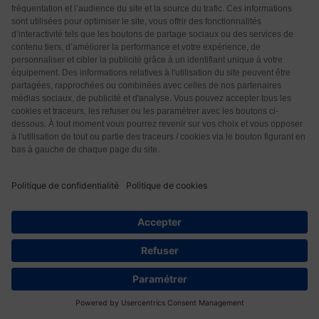
Françoise
4 années il y a
Des bracelets d’accupression à mettre sautour des 2
poignets achetés en pharmacie.
Répondre
0
larre
4 années il y a
Mon petit-fils ainsi que ma nièce ont vaincu très
rapidement la nausée des transports (cela peut
fonctionner aussi pour les femmes enceintes avec
des bracelets qui appuient sur un point d’acupuncture
au niveau de poignet. On continue à les mettre et du
coup ils n’appréhende plus de monter dans une
40
voiture et même dans un TGV!
Répondre
0