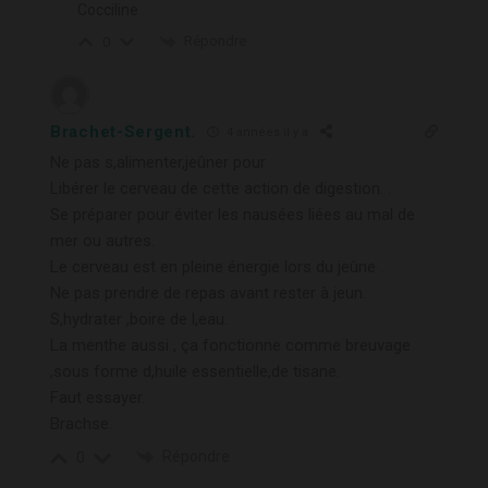
Cocciline
Répondre
0
Brachet-Sergent.
4 années il y a
Ne pas s,alimenter,jeûner pour
Libérer le cerveau de cette action de digestion. .
Se préparer pour éviter les nausées liées au mal de
mer ou autres.
Le cerveau est en pleine énergie lors du jeûne .
Ne pas prendre de repas avant rester à jeun.
S,hydrater ,boire de l,eau.
La menthe aussi , ça fonctionne comme breuvage
,sous forme d,huile essentielle,de tisane.
Faut essayer.
Brachse.
Répondre
0