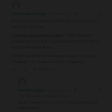
Christiane LUCAS
4 années il y a
Accrochez un bouquet de persil sur votre poitrine ou
autour de votre cou.
C’est bien connu par les marins
: l’odeur du persil
soulage énormément. On peut aussi mettre un sachet
de gros sel autour du cou.
remède que j’ai testé toute jeune chaque fois que je
voyageais ..car j’avais le mal des transports …..
Répondre
-1
kristine jouaux
4 années il y a
Répondre à
Christiane LUCAS
oui, je connais ça et je m’en sers aussi, surtout pour
mes enfants !