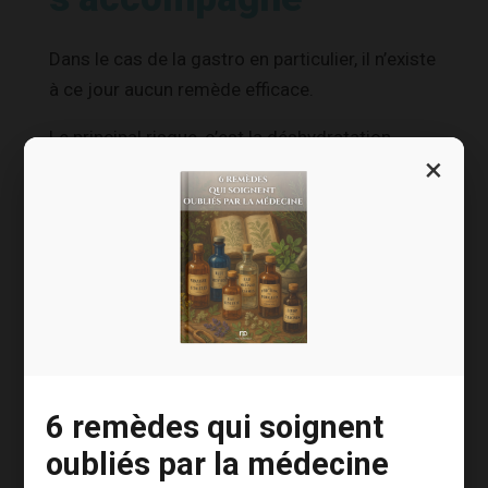
Dans le cas de la gastro en particulier, il n’existe
à ce jour aucun remède efficace.
Le principal risque, c’est la déshydratation,
×
notamment chez les enfants. Il faut boire,
beaucoup, de l’eau et pas du Coca. Il faut aussi
essayer de manger, en privilégiant des aliments
riches en amidon ou en pectine et pauvres en
fibres. Le riz, le coing, les pommes, les bananes
et les carottes vous aideront. Le sel freine
également la déshydratation en retenant l’eau.
6 remèdes qui soignent
Des remèdes
oubliés par la médecine