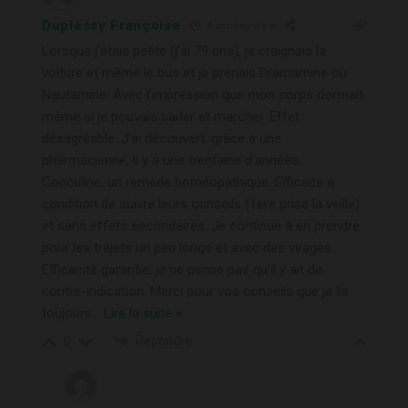
Duplessy Françoise
4 années il y a
Lorsque j’étais petite (j’ai 79 ans), je craignais la
voiture et même le bus et je prenais Dramamine ou
Nautamine. Avec l’impression que mon corps dormait
même si je pouvais parler et marcher. Effet
désagréable. J’ai découvert, grâce à une
pharmacienne, il y a une trentaine d’années,
Cocculine, un remède homéopathique. Efficace à
condition de suivre leurs conseils (1ere prise la veille)
et sans effets secondaires. Je continue à en prendre
pour les trajets un peu longs et avec des virages.
Efficacité garantie, je ne pense pas qu’il y ait de
contre-indication. Merci pour vos conseils que je lis
toujours
…
Lire la suite »
Répondre
0