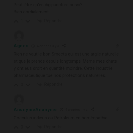
Peut-être qu’en digipuncture aussi?
Bien cordialement,
Répondre
1
Agnes
4 années il y a
Rien ne vaut le bon Smecta qui est une argile naturelle
et que je prends depuis longtemps. Meme mes chats
y ont eus droit en quantité moindre. Cette industrie
pharmaceutique tue nos protections naturelles.
Répondre
0
AnonymeAnonyme
4 années il y a
Cocculus indicus ou Petroleum en homéopathie.
Répondre
0