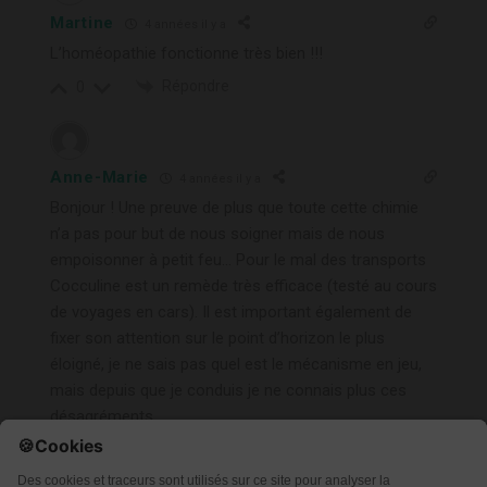
Martine
4 années il y a
L’homéopathie fonctionne très bien !!!
Répondre
0
Anne-Marie
4 années il y a
Bonjour ! Une preuve de plus que toute cette chimie
n’a pas pour but de nous soigner mais de nous
empoisonner à petit feu… Pour le mal des transports
Cocculine est un remède très efficace (testé au cours
de voyages en cars). Il est important également de
fixer son attention sur le point d’horizon le plus
éloigné, je ne sais pas quel est le mécanisme en jeu,
mais depuis que je conduis je ne connais plus ces
désagréments
Répondre
0