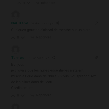
Répondre
0
Naturand
4 années il y a
Quelques gouttes d’alcool de menthe sur un sicre..
Répondre
0
Tarnee
4 années il y a
Bonjour,
je croyais que les huiles essentielles n’étaient
miscibles que dans de l’huile ? Vous, vouspréconisez
de les diluer dans de l’eau.
Cordialement.
Répondre
0