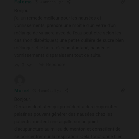
Fatema
4 années il y a
Bonjour
j’ai un remede meilleur pour les nausées et
vomissements: prendre une moitié d’un verre d’un
mélange de vinaigre avec de l’eau peut etre selon les
cas (non diabétiques) une petite cuillére de sucre bien
mélanger et le boire c’est instantané, nausée et
vomissements disparaissent tout de suite.
Répondre
0
Muriel
4 années il y a
Bonjour,
Certains dentistes qui procèdent à des empreintes
palatines pouvant générer des nausées chez les
patients, mettent une aiguille sur un point
d’acupuncture au milieu du menton et conseillent de
se concentrer sur la respiration. Cela fonctionne bien.