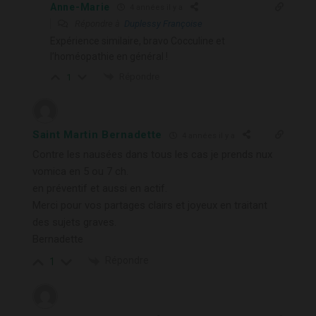
Anne-Marie
4 années il y a
Répondre à
Duplessy Françoise
Expérience similaire, bravo Cocculine et
l’homéopathie en général !
Répondre
1
Saint Martin Bernadette
4 années il y a
Contre les nausées dans tous les cas je prends nux
vomica en 5 ou 7 ch.
en préventif et aussi en actif.
Merci pour vos partages clairs et joyeux en traitant
des sujets graves.
Bernadette
Répondre
1