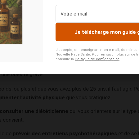
 de :
8,5 vous être trop maigre
Je télécharge mon guide 
25 c’est normal
 vous êtes en surpoids
J'accepte, en renseignant mon e-mail, de m'inscrire
 c’est une obésité modérée
Nouvelle Page Santé. Pour en savoir plus sur ce tr
consulte la
Politique de confidentialité
.
 une obésité sévère
 une obésité grave
oids, ou plus et que vous avez plus de 25 ans, il faut agir. P
menter l’activité physique
que vous pratiquez.
consulter une diététicienne
qui vous orientera sur le type
s convient.
ile de
prévoir des
entretiens psychothérapiques
et de se 