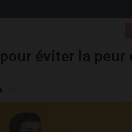
our éviter la peur 
É
3