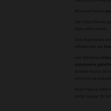
Nous ne faisons
pa
Car nous n’avons 
bien cette notion.
Des chercheurs on
influencées par
l’e
Les défenses
immu
patrimoine généti
avaient moins de ri
diversité de possib
Alors face à cette 
éviter la peur de t