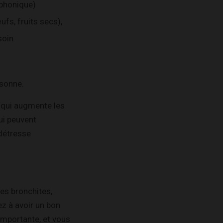
éphonique)
ufs, fruits secs),
oin.
rsonne.
e (qui augmente les
ui peuvent
détresse
es bronchites,
ez à avoir un bon
importante, et vous