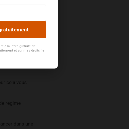
gratuitement
 à la lettre gratuite de
aitement et sur mes droits, je
our cela vous
 de régime
lancer dans une