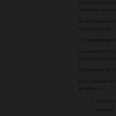
technique de réduct
rôle majeur dans la
En cas d’obésité sév
médecin traitant
2 –
Le grand âge 
Les personnes très
(hypertension artér
Ces maladies les fr
Il est impératif de
en veillant à :
S’aérer et
modérée,