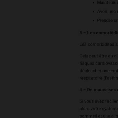
Maintenir 
Avoir une 
Prendre un
3 –
Les comorbidi
Les comorbidités s
Cela peut être du di
risques cardiovascu
déclencher une emb
respiratoire (l’asthm
4 –
De mauvaises 
Si vous avez facil
alors votre système 
sommeil et une alim