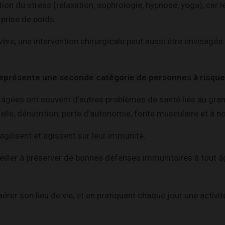
ion du stress (relaxation, sophrologie, hypnose, yoga), car l
 prise de poids.
ère, une intervention chirurgicale peut aussi être envisagée :
représente une seconde catégorie de personnes à risque
 âgées ont souvent d’autres problèmes de santé liés au gra
ielle, dénutrition, perte d’autonomie, fonte musculaire et à n
agilisent et agissent sur leur immunité.
 veiller à préserver de bonnes défenses immunitaires à tout
 aérer son lieu de vie, et en pratiquant chaque jour une activ