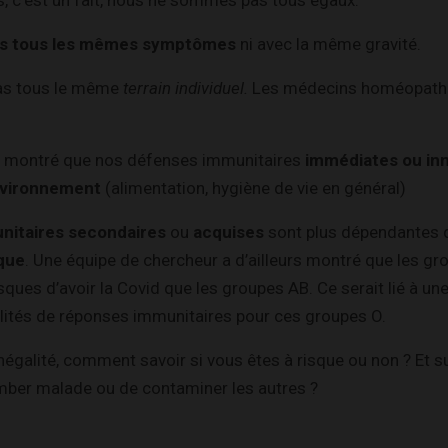
s tous les mêmes symptômes
ni avec la même gravité.
pas tous le même
terrain individuel.
Les médecins homéopath
t montré que nos défenses immunitaires
immédiates ou in
nvironnement
(alimentation, hygiène de vie en général)
nitaires secondaires
ou
acquises
sont plus dépendantes 
que
. Une équipe de chercheur a d’ailleurs montré que les g
sques d’avoir la Covid que les groupes AB. Ce serait lié à un
ilités de réponses immunitaires pour ces groupes O.
inégalité, comment savoir si vous êtes à risque ou non ? Et
omber malade ou de contaminer les autres ?