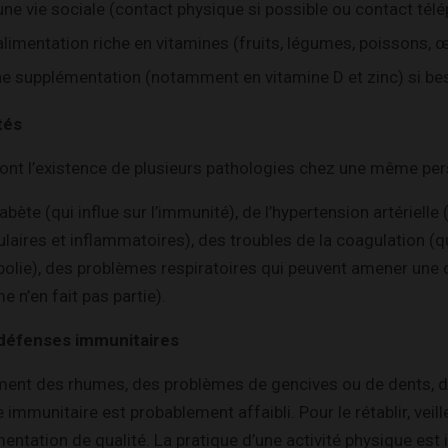
une vie sociale (contact physique si possible ou contact tél
alimentation riche en vitamines (fruits, légumes, poissons, œ
e supplémentation (notamment en vitamine D et zinc) si bes
tés
ont l’existence de plusieurs pathologies chez une même pe
abète (qui influe sur l’immunité), de l’hypertension artériell
laires et inflammatoires), des troubles de la coagulation (q
olie), des problèmes respiratoires qui peuvent amener une 
e n’en fait pas partie).
défenses immunitaires
ement des rhumes, des problèmes de gencives ou de dents, d
immunitaire est probablement affaibli. Pour le rétablir, veill
entation de qualité. La pratique d’une activité physique est 