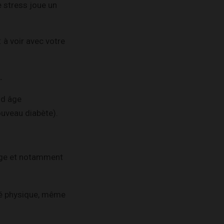
e stress joue un
 à voir avec votre
.
nd âge
ouveau diabète).
 âge et notamment
ité physique, même