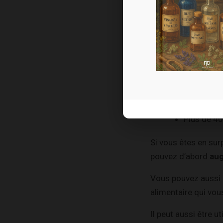
Si vous avez un IMC
Moins de 1
De 18,5 à 
De 25 à 30
De 30 à 35
De 35 à 40
Plus de 40
Si vous êtes en surp
pouvez d’abord
aug
Vous pouvez aussi
alimentaire qui vou
Il peut aussi être ut