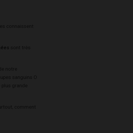
es connaissent
nées
sont très
de notre
roupes sanguins O
e plus grande
 surtout, comment