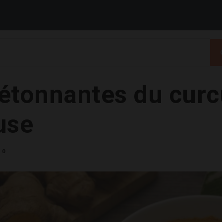
 étonnantes du curc
use
0