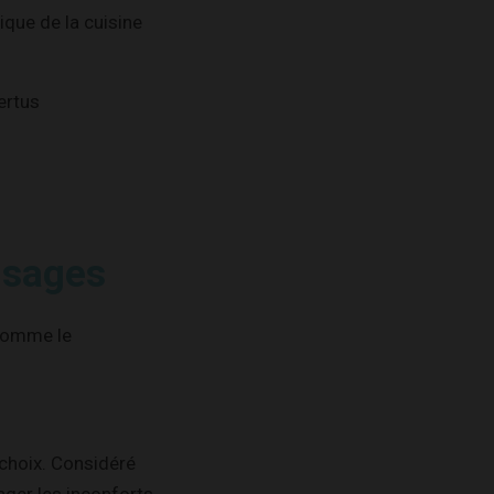
que de la cuisine
ertus
usages
 comme le
 choix. Considéré
lager les inconforts