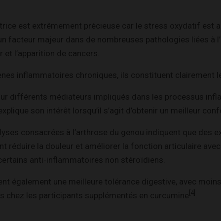
trice est extrêmement précieuse car le stress oxydatif est a
 facteur majeur dans de nombreuses pathologies liées à 
 et l’apparition de cancers.
s inflammatoires chroniques, ils constituent clairement le
sur différents médiateurs impliqués dans les processus infl
explique son intérêt lorsqu’il s’agit d’obtenir un meilleur confo
yses consacrées à l’arthrose du genou indiquent que des ex
 réduire la douleur et améliorer la fonction articulaire avec
certains anti-inflammatoires non stéroïdiens.
nt également une meilleure tolérance digestive, avec moins
[4]
és chez les participants supplémentés en curcumine
.