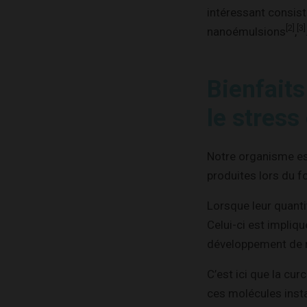
intéressant consis
[2]
[3]
nanoémulsions
,
Bienfaits
le stress
Notre organisme es
produites lors du f
Lorsque leur quanti
Celui-ci est impliq
développement de 
C’est ici que la cur
ces molécules insta