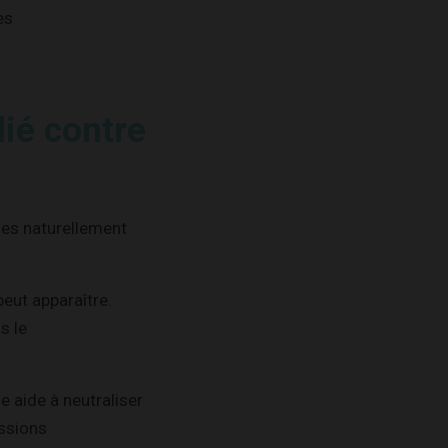
es
lié contre
les naturellement
eut apparaître.
s le
e aide à neutraliser
essions