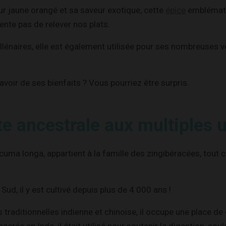
ur jaune orangé et sa saveur exotique, cette
épice
emblémati
ente pas de relever nos plats.
llénaires, elle est également utilisée pour ses nombreuses v
voir de ses bienfaits ? Vous pourriez être surpris.
te ancestrale aux multiples 
uma longa, appartient à la famille des zingibéracées, tout
 Sud, il y est cultivé depuis plus de 4 000 ans !
traditionnelles indienne et chinoise, il occupe une place de
rée en Inde, il était utilisé pour soutenir la digestion, sou