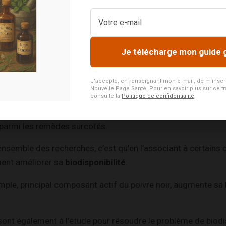
e autant d’intérêt, c’est principalement grâce à la
curcumin
s actifs. Elle possède notamment des effets antioxydants e
Je télécharge mon guide 
gement étudiés ces dernières années.
les effets attribués au curcuma sont de l’ordre de la fumiste
J'accepte, en renseignant mon e-mail, de m'inscrire
biodisponibilité.
Nouvelle Page Santé. Pour en savoir plus sur ce tr
consulte la
Politique de confidentialité
.
ffirmation est très juste, cela ne veut absolument pas dire qu
 parmi les remèdes surcotés.
’ensemble des recherches, c’est qu’en l’associant à certain
ent améliorer sa
biodisponibilité
.
emple, principal composant actif du poivre noir, augmente sa 
ont également à l’étude pour résoudre le problème de biodis