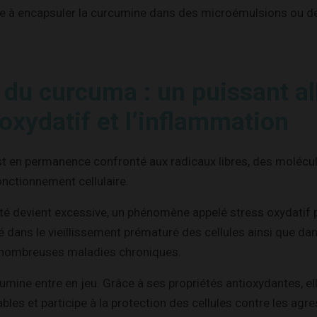
te à encapsuler la curcumine dans des microémulsions ou d
.
 du curcuma : un puissant al
 oxydatif et l’inflammation
t en permanence confronté aux radicaux libres, des molécu
onctionnement cellulaire.
té devient excessive, un phénomène appelé stress oxydatif p
ué dans le vieillissement prématuré des cellules ainsi que dan
nombreuses maladies chroniques.
cumine entre en jeu. Grâce à ses propriétés antioxydantes, ell
bles et participe à la protection des cellules contre les agr