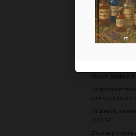
Si le curcuma suscit
principaux composé
inflammatoires lar
Je lis souvent que 
présente une faible 
Si cette dernière a
remiser au placard
Ce qui ressort de l
peut considérablem
La pipérine, par ex
[1]
2000 % !
D’autres procédés s