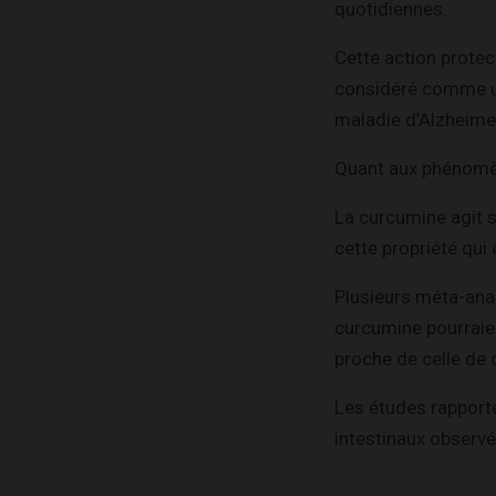
quotidiennes.
Cette action protec
considéré comme un
maladie d’Alzheimer
Quant aux phénomène
La curcumine agit 
cette propriété qui 
Plusieurs méta-anal
curcumine pourraient
proche de celle de 
Les études rapporte
intestinaux observ