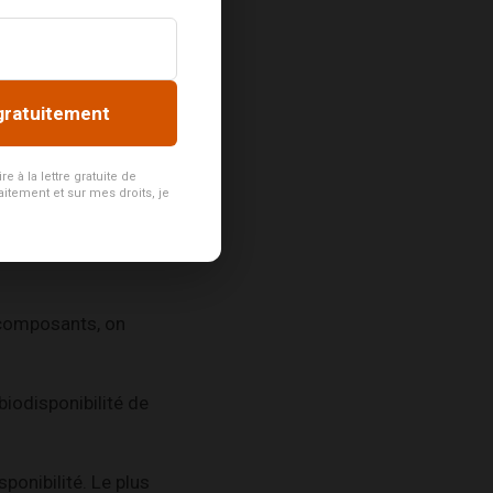
e
, l’un de ses
t anti-
gratuitement
rie car la curcumine
 à la lettre gratuite de
aitement et sur mes droits, je
e le curcuma est à
s composants, on
biodisponibilité de
ponibilité. Le plus