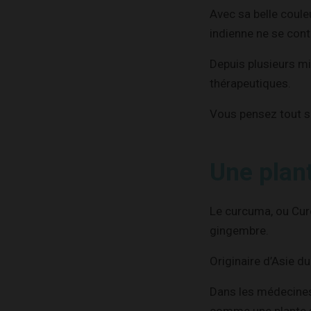
Avec sa belle coule
indienne ne se cont
Depuis plusieurs mi
thérapeutiques.
Vous pensez tout sa
Une plan
Le curcuma, ou Curc
gingembre.
Originaire d’Asie du
Dans les médecines 
comme une plante sac