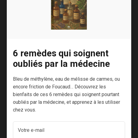
thérapie ! En réalité, c’est comme si les
participants donnaient une forme physique à
leurs sentiments et c’est sans doute l’un des
aspects les plus intéressants de cette
discipline: le mouvement permet d’exprimer
des émotions profondes, de les libérer et de les
6 remèdes qui soignent
transformer.
oubliés par la médecine
Ainsi, la danse-thérapie aide à gérer le stress et
Bleu de méthylène, eau de mélisse de carmes, ou
l’anxiété et favorise un mieux-être global.
encore friction de Foucaud… Découvrez les
De nombreuses études scientifiques ont
bienfaits de ces 6 remèdes qui soignent pourtant
oubliés par la médecine, et apprenez à les utiliser
confirmé ces faits et même prouvé que la
chez vous.
danse-thérapie contribue à réduire les
symptômes de la dépression chez les
[1]
adultes
.