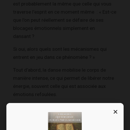
est probablement la même que celle qui vous
traverse l’esprit en ce moment même : « Est-ce
que l’on peut réellement se défaire de ses
blocages émotionnels simplement en
dansant ?
Si oui, alors quels sont les mécanismes qui
entrent en jeu dans ce phénomène ? »
Tout d’abord, la danse mobilise le corps de
manière intense, ce qui permet de libérer notre
énergie, souvent celle qui est associée aux
émotions refoulées.
Ne dit-on pas qu’une bonne séance de sport
×
permet de lâcher prise et de se défouler ?
C’est exactement le principe de la danse-