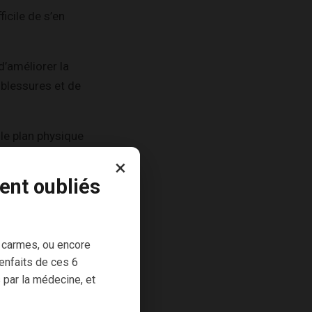
ficile de s’en
d’améliorer la
 blessures et de
 le plan physique
×
ent oubliés
he à prévenir plutôt
moment privilégié
 carmes, ou encore
er son état
enfaits de ces 6
 par la médecine, et
à distinguer une