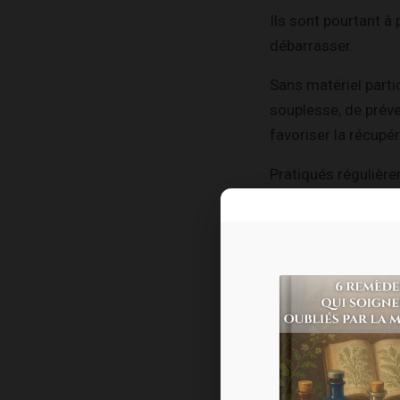
Ils sont pourtant à 
débarrasser.
Sans matériel parti
souplesse, de préve
favoriser la récupér
Pratiqués régulière
que mental.
Ils s’intègrent par
qu’à guérir, à écout
Il faut voir la pr
pour se reconnecter
émotionnel.
Au fil des jours, o