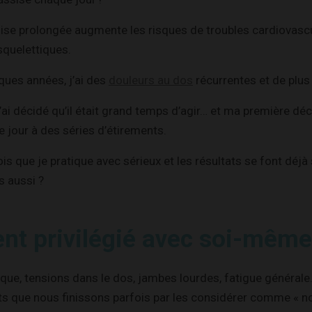
sise prolongée augmente les risques de troubles cardiovascu
quelettiques.
lques années, j’ai des
douleurs au dos
récurrentes et de plus 
j’ai décidé qu’il était grand temps d’agir… et ma première déc
 jour à des séries d’étirements.
is que je pratique avec sérieux et les résultats se font déjà s
s aussi ?
t privilégié avec soi-même
que, tensions dans le dos, jambes lourdes, fatigue général
ts que nous finissons parfois par les considérer comme « n