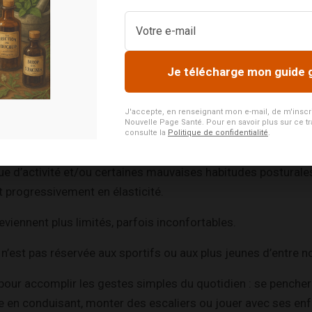
e fatigue plus profonde, une tension physique d’un stress é
ait de ce dialogue intérieur une sorte de méditation… et cela 
Je télécharge mon guide 
eux bienfaits
J'accepte, en renseignant mon e-mail, de m'inscrire
Nouvelle Page Santé. Pour en savoir plus sur ce tr
consulte la
Politique de confidentialité
.
 le plus évident, est l’amélioration de la souplesse.
ue d’activité et/ou certaines mauvaises habitudes posturale
 progressivement en élasticité.
iennent plus limités, parfois inconfortables.
n’est pas réservée aux sportifs ou aux plus jeunes d’entre n
e pour accomplir les gestes simples du quotidien : se penche
ête en conduisant, monter des escaliers ou jouer avec ses enf