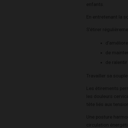
enfants.
En entretenant la s
S’étirer régulièreme
d’améliorer
de mainten
de ralentir
Travailler sa souple
Les étirements perm
les douleurs cervic
tête liés aux tensio
Une posture harmon
circulation énergét