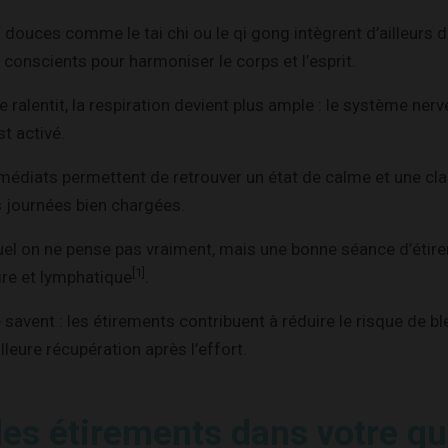
 douces comme le tai chi ou le qi gong intègrent d’ailleur
 conscients pour harmoniser le corps et l’esprit.
 ralentit, la respiration devient plus ample : le système nerv
t activé.
édiats permettent de retrouver un état de calme et une clar
 journées bien chargées.
uel on ne pense pas vraiment, mais une bonne séance d’étire
[1]
ire et lymphatique
.
le savent : les étirements contribuent à réduire le risque de b
leure récupération après l’effort.
les étirements dans votre qu