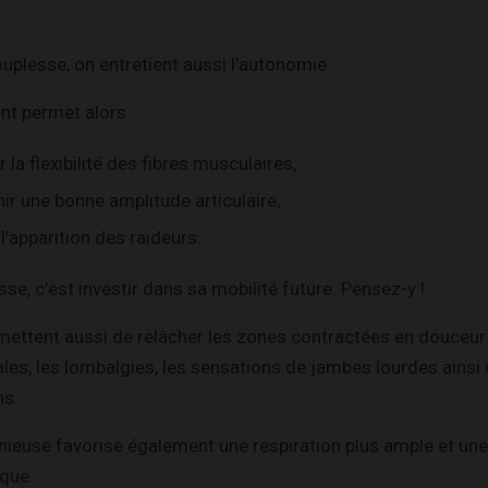
ouplesse, on entretient aussi l’autonomie.
nt permet alors :
 la flexibilité des fibres musculaires,
ir une bonne amplitude articulaire,
 l’apparition des raideurs.
sse, c’est investir dans sa mobilité future. Pensez-y !
ettent aussi de relâcher les zones contractées en douceur e
ales, les lombalgies, les sensations de jambes lourdes ainsi
ns.
ieuse favorise également une respiration plus ample et une
ique.