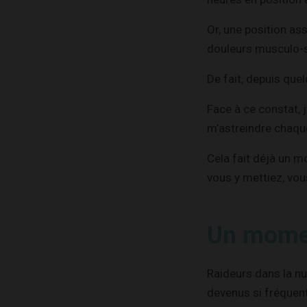
Or, une position as
douleurs musculo-s
De fait, depuis que
Face à ce constat, 
m’astreindre chaque
Cela fait déjà un mo
vous y mettiez, vou
Un momen
Raideurs dans la nu
devenus si fréquen