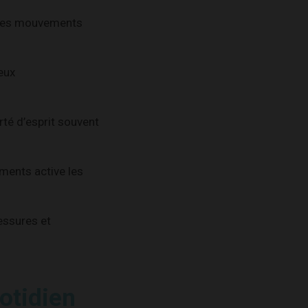
s des mouvements
eux
té d’esprit souvent
ments active les
lessures et
otidien