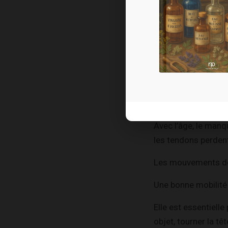
simple raideur d’un
Pour ma part, j’ai f
De nombr
Le premier bénéfice,
Avec l’âge, le manq
les tendons perdent
Les mouvements dev
Une bonne mobilité 
Elle est essentiell
objet, tourner la t