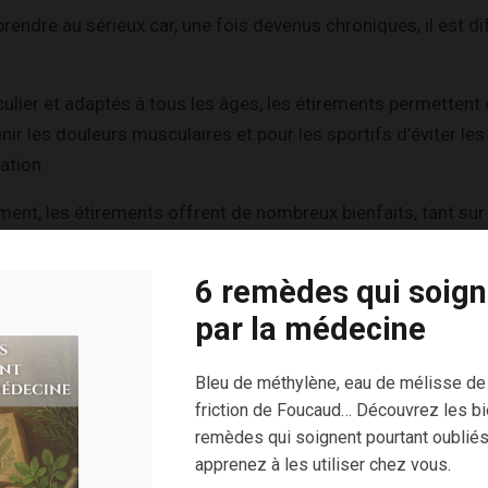
prendre au sérieux car, une fois devenus chroniques, il est dif
culier et adaptés à tous les âges, les étirements permettent 
nir les douleurs musculaires et pour les sportifs d’éviter les
ation.
ment, les étirements offrent de nombreux bienfaits, tant sur
6 remèdes qui soign
faitement dans une démarche de santé naturelle, où l’on cherc
par la médecine
er son corps plutôt qu’à le contraindre.
atique des étirements non comme une corvée mais comme un 
Bleu de méthylène, eau de mélisse de
 à ses sensations, identifier les zones de tension et observ
friction de Foucaud… Découvrez les bi
remèdes qui soignent pourtant oubliés
apprenez à les utiliser chez vous.
n développe une meilleure conscience corporelle. On apprend 