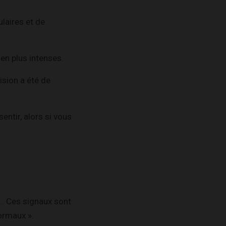
laires et de
en plus intenses.
ision a été de
entir, alors si vous
e… Ces signaux sont
ormaux ».