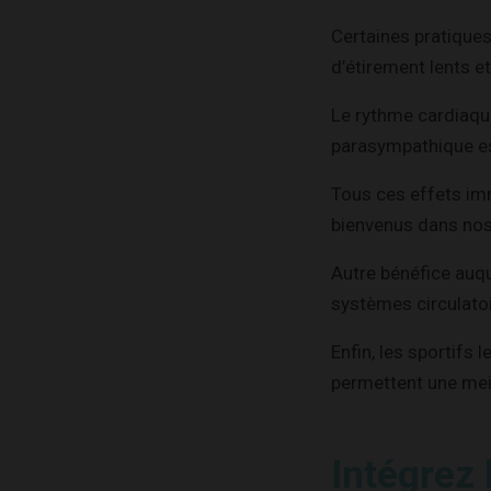
Certaines pratiques
d’étirement lents et
Le rythme cardiaque
parasympathique es
Tous ces effets imm
bienvenus dans nos
Autre bénéfice auq
systèmes circulato
Enfin, les sportifs 
permettent une meil
Intégrez 