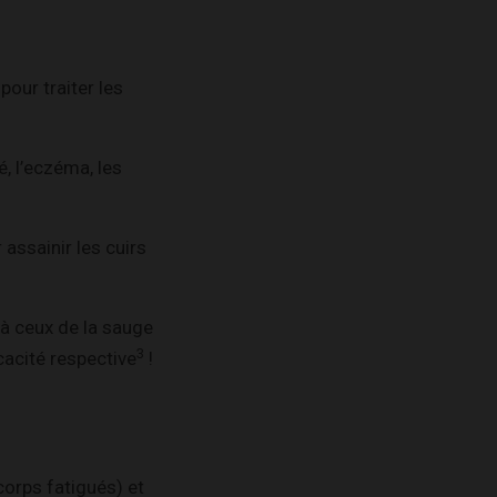
our traiter les
, l’eczéma, les
 assainir les cuirs
à ceux de la sauge
3
cacité respective
!
 corps fatigués) et