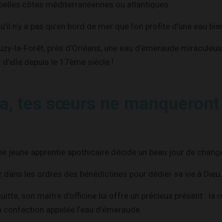
belles côtes méditerranéennes ou atlantiques.
’il n’y a pas qu’en bord de mer que l’on profite d’une eau bie
ouzy-la-Forêt, près d’Orléans, une eau d’émeraude miraculeuse,
r d’elle depuis le 17ème siècle !
la, tes sœurs ne manqueront
e jeune apprentie apothicaire décide un beau jour de chang
er dans les ordres des bénédictines pour dédier sa vie à Dieu.
quitte, son maître d’officine lui offre un précieux présent : la
a confection appelée l’eau d’émeraude.