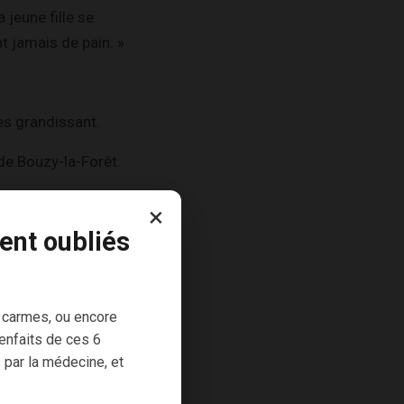
jeune fille se
t jamais de pain. »
ès grandissant.
de Bouzy-la-Forêt.
×
ie !
ent oubliés
 !
 carmes, ou encore
enfaits de ces 6
antes (menthe
 par la médecine, et