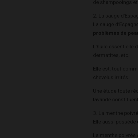
de shampooings et d
2. La sauge d’Espa
La sauge d’Espagne,
problèmes de pe
L’huile essentiell
dermatites, etc…
Elle est, tout comm
chevelus irrités.
Une étude toute ré
lavande constituent
3. La menthe poivré
Elle aussi possède 
La menthe poivrée e