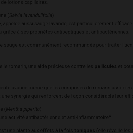
e lotions capillaires.
gne (
Salvia lavandulifolia
)
 appelée aussi sauge lavande, est particulièrement efficace p
au
grâce à ses propriétés antiseptiques et antibactériennes.
e de sauge est communément recommandée pour traiter l’acné
e le romarin, une aide précieuse contre les
pellicules
et pour
cente avance même que les composés du romarin associés 
 une synergie qui renforcent de façon considérable leur effi
e (
Mentha piperita
)
4
une activité antibactérienne et anti-inflammatoire
.
st une plante aux effets à la fois
toniques
(elle réveille les