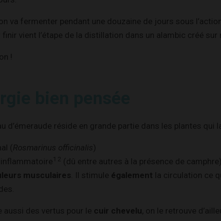
ion va fermenter pendant une douzaine de jours sous l’actio
r finir vient l’étape de la distillation dans un alambic créé su
on !
rgie bien pensée
eau d’émeraude réside en grande partie dans les plantes qui 
al (
Rosmarinus officinalis
)
1 2
 inflammatoire
(dû entre autres à la présence de camphre)
leurs musculaires
. Il stimule
également
la circulation ce q
des.
 aussi des vertus pour le
cuir chevelu
, on le retrouve d’ai