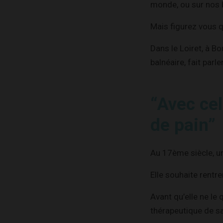
monde, ou sur nos 
Mais figurez vous qu
Dans le Loiret, à B
balnéaire, fait parle
“Avec ce
de pain”
Au 17ème siècle, un
Elle souhaite rentr
Avant qu’elle ne le 
thérapeutique de s