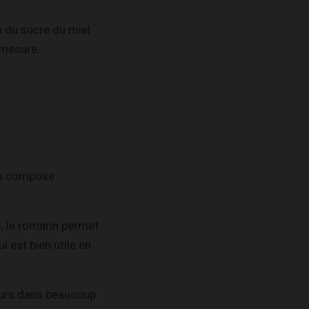
n du sucre du miel
r mesure.
la compose :
, le romarin permet
ui est bien utile en
lleurs dans beaucoup