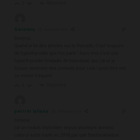
Répondre
0
Sivienne
4 années il y a
Bonjour,
Quand je lis des articles sur la thyroide, c’est toujours
de hypothyroidie que l’on parle ! hors moi c’est une
hyperthyroidie (maladie de basedow) que j’ai et je
trouve rarement des conseils pour cela ! peut-être est
ce moins fréquent .
Répondre
0
perrrin lyliane
4 années il y a
bonjour,
j’ai un nodule thyroïdien depuis plusieurs années;
celui-ci a été traité en 2018 par une thermoablation