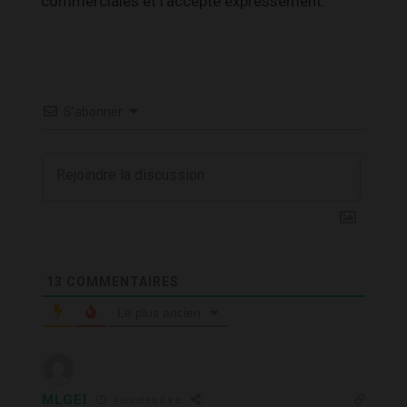
commerciales et l’accepte expressément.
S’abonner
13
COMMENTAIRES
Le plus ancien
MLGEI
4 années il y a