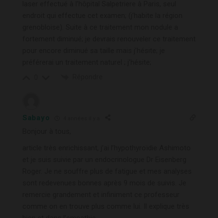
laser effectué à l’hôpital Salpetriere à Paris, seul
endroit qui effectue cet examen; (j’habite la région
grenobloise). Suite à ce traitement mon nodule a
fortement diminué; je devrais renouveler ce traitement
pour encore diminué sa taille mais j’hésite; je
préférerai un traitement naturel ; j’hésite;
Répondre
0
Sabayo
4 années il y a
Bonjour à tous,
article très enrichissant, j’ai l’hypothyroïdie Ashimoto
et je suis suivie par un endocrinologue Dr Eisenberg
Roger. Je ne souffre plus de fatigue et mes analyses
sont redevenues bonnes après 9 mois de suivis. Je
remercie grandement et infiniment ce professeur
comme on en trouve plus comme lui. Il explique très