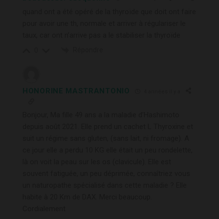
quand ont a été opéré de la thyroïde que doit ont faire
pour avoir une th, normale et arriver à régulariser le
taux, car ont n’arrive pas a le stabiliser la thyroïde
Répondre
0
HONORINE MASTRANTONIO
4 années il y a
Bonjour, Ma fille 49 ans a la maladie d’Hashimoto
depuis août 2021. Elle prend un cachet L Thyroxine et
suit un régime sans gluten, (sans lait, ni fromage). A
ce jour elle a perdu 10 KG elle était un peu rondelette,
là on voit la peau sur les os (clavicule). Elle est
souvent fatiguée, un peu déprimée, connaîtriez vous
un naturopathe spécialisé dans cette maladie ? Elle
habite à 20 Km de DAX. Merci beaucoup.
Cordialement