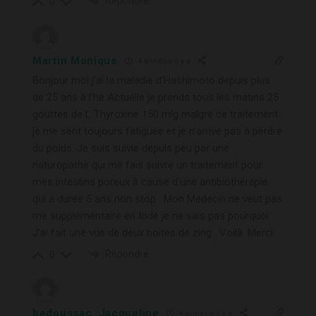
Répondre
0
Martin Monique
4 années il y a
Bonjour moi j’ai la maladie d’Hashimoto depuis plus
de 25 ans à l’he Actuelle je prends tous les matins 25
gouttes de L Thyroxine 150 mlg malgré ce traitement
je me sent toujours fatiguée et je n’arrive pas à perdre
du poids. Je suis suivie depuis peu par une
naturopathe qui me fais suivre un traitement pour
mes intestins poreux à cause d’une antibiothérapie
qui a durée 5 ans non stop . Mon Médecin ne veut pas
me supplémentaire en Iode je ne sais pas pourquoi .
J’ai fait une vue de deux boites de zing . Voilà. Merci
Répondre
0
bedoussac. Jacqueline
4 années il y a