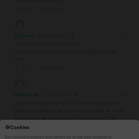
bien et dans l’empathie.
Répondre
0
Chanson
3 années il y a
J’ai une hypothyroidie hashimoto .
On m’a toujours dit de ne pas me supplémenter en
iode.!
Répondre
0
Charretiet
2 années il y a
Thyroïdectomie totale en 1997 cancer personne ne
parle des problèmes de santé dus à cet état de santé,
fatigue perte de mémoire etc. Des dosage de TSH
trop bas alors qu’une récidive de cancer n’est pas
possible je l’ai appris récemment. Sous L-Thyroxin