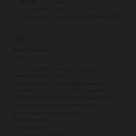
MLGEI
3 années il y a
Répondre à
MLGEI
je lis beaucoup et j’ai vu plusieurs articles à ce sujet !
Répondre
0
Daux Véronique
4 années il y a
Bonjour,
J’ai une thyroïdite d’Hashimoto et suis sous
Levothyrox depuis 12 ans.
Savez-vous vous s’il est possible d’arrêter ce
traitement et revenir à une méthode naturelle ?
(Sachant qu’une glande Thyroïde bloquée par un tel
traitement se nécrose progressivement).
Merci d’avance pour votre réponse.
Bien cordialement,
Véronique Daux.