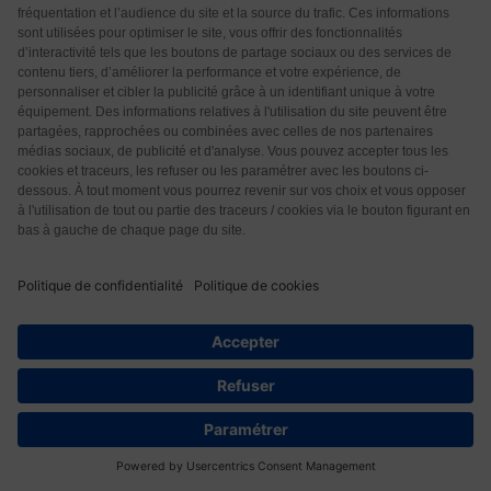
depuis l’épisode Levothyrox en 2017. Je me
reconstruis comme je peux en baissant le dosage de
112 à 100 pour encore le diminuer dans quelques
semaines
Répondre
0
Geoffrey
1 mois il y a
Bonjour, merci pour cet article. Serait-il possible qu’il y
ait également des causes émotionnelles plus
profondes que le seul stress ? Des non-dits par
exemple. Ma mère a développé une thyroïdite de
Hashimoto suite à un conflit familial fort en émotions.
Répondre
0
13