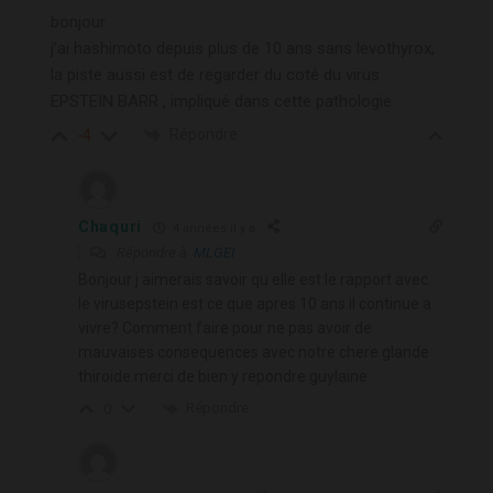
bonjour
j’ai hashimoto depuis plus de 10 ans sans levothyrox,
la piste aussi est de regarder du coté du virus
EPSTEIN BARR , impliqué dans cette pathologie.
Répondre
-4
Chaquri
4 années il y a
Répondre à
MLGEI
Bonjour j aimerais savoir qu elle est le rapport avec
le virusepstein est ce que apres 10 ans il continue a
vivre? Comment faire pour ne pas avoir de
mauvaises consequences avec notre chere glande
thiroide.merci de bien y repondre guylaine
Répondre
0